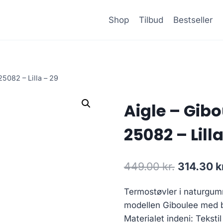
Shop
Tilbud
Bestseller
5082 – Lilla – 29
Aigle – Gib
25082 – Lilla
Den
449.00
kr.
314.30
k
oprindeli
Termostøvler i naturgumm
pris
modellen Giboulee med b
var:
Materialet indeni: Teksti