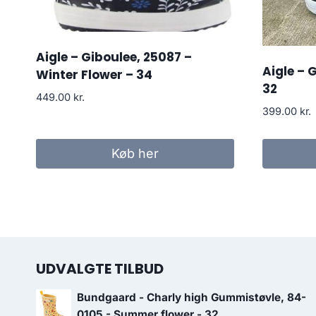
Aigle – Giboulee, 25087 –
Aigle – 
Winter Flower – 34
32
449.00
kr.
399.00
kr.
Køb her
UDVALGTE TILBUD
Bundgaard - Charly high Gummistøvle, 84-
0105 - Summer flower - 32