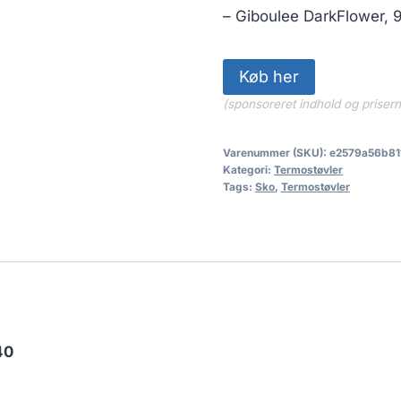
449.00 kr
– Giboulee DarkFlower, 9
Køb her
(sponsoreret indhold og priser
Varenummer (SKU):
e2579a56b81
Kategori:
Termostøvler
Tags:
Sko
,
Termostøvler
40