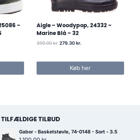
 25086 –
Aigle – Woodypop, 24332 –
5
Marine Blå – 32
Den
Den
399.00
kr.
279.30
kr.
oprindelige
aktuelle
pris
pris
var:
er:
Køb her
399.00 kr..
279.30 kr..
TILFÆLDIGE TILBUD
Gabor - Basketstøvle, 74-0148 - Sort - 3.5
1,100.00
kr.