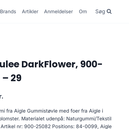
Søg
Brands
Artikler
Anmeldelser
Om
oulee DarkFlower, 900-
 – 29
Den
r.
ge
aktuelle
i fra Aigle Gummistøvle med foer fra Aigle i
pris
lomster. Materialet udenpå: Naturgummi/Tekstil
er:
l Artikel nr: 900-25082 Positions: 84-0099, Aigle