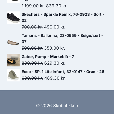
Den
Den
1,199.00
kr.
839.30
kr.
oprindelige
aktuelle
Skechers - Sparkle Remix, 76-0923 - Sort -
pris
pris
32
var:
er:
Den
Den
700.00
kr.
490.00
kr.
1,199.00 kr..
839.30 kr..
oprindelige
aktuelle
Tamaris - Ballerina, 23-0559 - Beige/sort -
pris
pris
37
var:
er:
Den
Den
500.00
kr.
350.00
kr.
700.00 kr..
490.00 kr..
oprindelige
aktuelle
Gabor, Pump - Mørkeblå - 7
pris
pris
Den
Den
899.00
kr.
629.30
kr.
var:
er:
oprindelige
aktuelle
Ecco - SP. 1 Lite Infant, 32-0147 - Grøn - 26
500.00 kr..
350.00 kr..
pris
pris
Den
Den
699.00
kr.
489.30
kr.
var:
er:
oprindelige
aktuelle
899.00 kr..
629.30 kr..
pris
pris
var:
er:
699.00 kr..
489.30 kr..
© 2026 Skobutikken