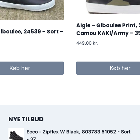
Aigle – Giboulee Print,
Giboulee, 24539 – Sort –
Camou KAKI/Army – 3
449.00
kr.
Køb her
Køb her
NYE TILBUD
Ecco - Zipflex W Black, 803783 51052 - Sort
- 37