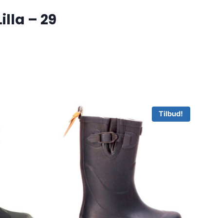
lla – 29
Tilbud!