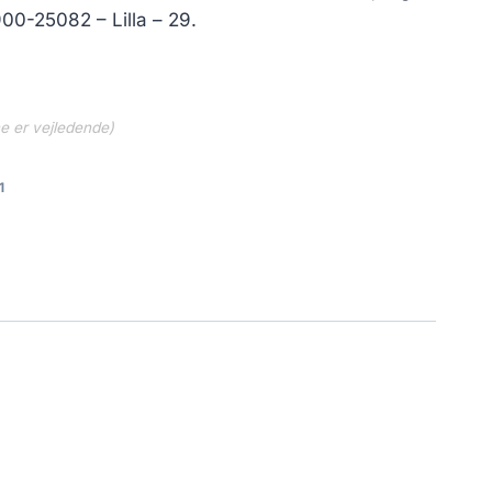
..
314.30 kr..
00-25082 – Lilla – 29.
ne er vejledende)
1