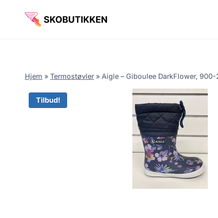
Fortsæt
til
indhold
Hjem
»
Termostøvler
»
Aigle – Giboulee DarkFlower, 900-2
Tilbud!