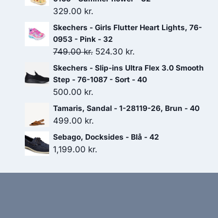
329.00
kr.
Skechers - Girls Flutter Heart Lights, 76-
0953 - Pink - 32
Den
Den
749.00
kr.
524.30
kr.
oprindelige
aktuelle
Skechers - Slip-ins Ultra Flex 3.0 Smooth
pris
pris
Step - 76-1087 - Sort - 40
var:
er:
500.00
kr.
749.00 kr..
524.30 kr..
Tamaris, Sandal - 1-28119-26, Brun - 40
499.00
kr.
Sebago, Docksides - Blå - 42
1,199.00
kr.