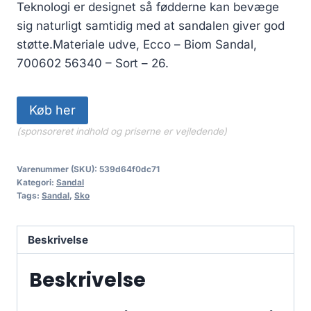
Teknologi er designet så fødderne kan bevæge
sig naturligt samtidig med at sandalen giver god
støtte.Materiale udve, Ecco – Biom Sandal,
700602 56340 – Sort – 26.
Køb her
(sponsoreret indhold og priserne er vejledende)
Varenummer (SKU):
539d64f0dc71
Kategori:
Sandal
Tags:
Sandal
,
Sko
Beskrivelse
Beskrivelse