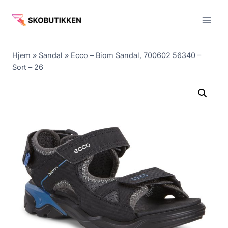
Fortsæt
til
indhold
Hjem
»
Sandal
»
Ecco – Biom Sandal, 700602 56340 –
Sort – 26