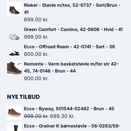
Rieker - Støvle m/tex, 52-0737 - Sort/Brun -
41
699.00
kr.
Green Comfort - Camino, 42-0606 - Hvid - 41
999.00
kr.
Ecco - Offroad Roam - 42-0741 - Sort - 36
800.00
kr.
Remonte - Varm basketstøvle m/for str 42-
45, 74-0146 - Brun - 44
900.00
kr.
NYE TILBUD
Ecco - Byway, 501544-02482 - Brun - 45
Den
Den
999.00
kr.
699.30
kr.
oprindelige
aktuelle
Ecco - Grainer K børnestøvle - 56-0263/56-