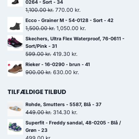
pris
pris
0264 - Sort - 34
var:
er:
Den
Den
1,100.00
kr.
770.00
kr.
999.00 kr..
699.30 kr..
oprindelige
aktuelle
Ecco - Grainer M - 54-0128 - Sort - 42
pris
pris
Den
Den
1,500.00
kr.
1,050.00
kr.
var:
er:
oprindelige
aktuelle
Skechers, Ultra Flex Waterproof, 76-0611 -
1,100.00 kr..
770.00 kr..
pris
pris
Sort/Pink - 31
var:
er:
Den
Den
599.00
kr.
419.30
kr.
1,500.00 kr..
1,050.00 kr..
oprindelige
aktuelle
Rieker - 16-0290 - brun - 41
pris
pris
Den
Den
900.00
kr.
630.00
kr.
var:
er:
oprindelige
aktuelle
599.00 kr..
419.30 kr..
pris
pris
TILFÆLDIGE TILBUD
var:
er:
Rohde, Smutters - 5587, Blå - 37
900.00 kr..
630.00 kr..
Den
Den
449.00
kr.
314.30
kr.
oprindelige
aktuelle
Superfit - Freddy sandal, 48-0205 - Blå /
pris
pris
Grøn - 23
var:
er:
499.00
kr.