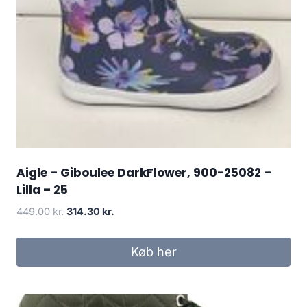
Aigle – Giboulee DarkFlower, 900-25082 –
Lilla – 25
Den
Den
449.00
kr.
314.30
kr.
oprindelige
aktuelle
pris
pris
Køb her
var:
er:
449.00 kr..
314.30 kr..