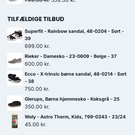
799.00
kr.
559.30
kr.
var:
er:
oprindelige
aktuelle
999.00 kr..
699.30 kr..
pris
pris
TILFÆLDIGE TILBUD
var:
er:
Superfit - Rainbow sandal, 48-0204 - Sort -
799.00 kr..
559.30 kr..
39
699.00
kr.
Rieker - Damesko - 23-0609 - Beige - 37
600.00
kr.
Ecco - X-trinsic børne sandal, 48-0214 - Sort
- 38
750.00
kr.
Glerups, Børne hjemmesko - Koksgrå - 25
350.00
kr.
Woly - Astro Therm, Kids, ?99-0343 - 23/24
45.00
kr.