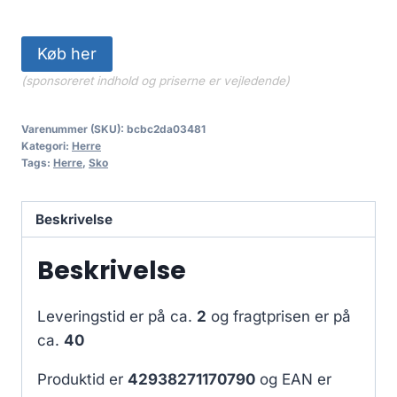
Køb her
(sponsoreret indhold og priserne er vejledende)
Varenummer (SKU):
bcbc2da03481
Kategori:
Herre
Tags:
Herre
,
Sko
Beskrivelse
Beskrivelse
Leveringstid er på ca.
2
og fragtprisen er på
ca.
40
Produktid er
42938271170790
og EAN er