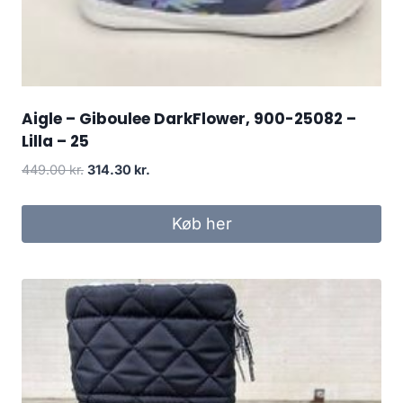
Aigle – Giboulee DarkFlower, 900-25082 –
Lilla – 25
Den
Den
449.00
kr.
314.30
kr.
oprindelige
aktuelle
pris
pris
Køb her
var:
er:
449.00 kr..
314.30 kr..