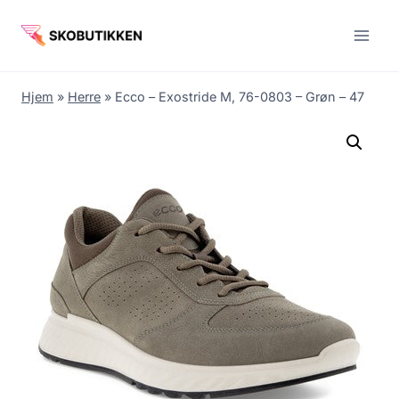
Fortsæt
til
indhold
Hjem
»
Herre
»
Ecco – Exostride M, 76-0803 – Grøn – 47