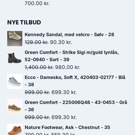
700.00
kr.
NYE TILBUD
Kennedy Sandal, med velcro - Sølv - 28
Den
Den
129.00
kr.
90.30
kr.
oprindelige
aktuelle
Green Comfort - Strike Sigi m/guld lynlås,
pris
pris
52-0940 - Sort - 39
var:
er:
Den
Den
1,400.00
kr.
980.00
kr.
129.00 kr..
90.30 kr..
oprindelige
aktuelle
Ecco - Damesko, Soft X, 420403-02177 - Blå
pris
pris
- 38
var:
er:
Den
Den
999.00
kr.
699.30
kr.
1,400.00 kr..
980.00 kr..
oprindelige
aktuelle
Green Comfort - 225006Q48 - 43-0453 - Grå
pris
pris
- 36
var:
er:
Den
Den
999.00
kr.
699.30
kr.
999.00 kr..
699.30 kr..
oprindelige
aktuelle
Nature Footwear, Ask - Chestnut - 35
pris
pris
Den
Den