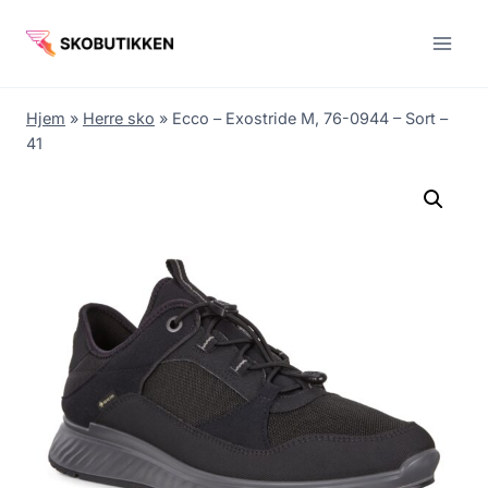
Fortsæt
til
indhold
Hjem
»
Herre sko
»
Ecco – Exostride M, 76-0944 – Sort –
41