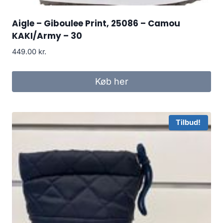
Aigle – Giboulee Print, 25086 – Camou
KAKI/Army – 30
449.00
kr.
Køb her
Tilbud!