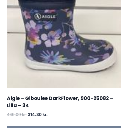
Aigle – Giboulee DarkFlower, 900-25082 –
Lilla – 34
Den
Den
449.00
kr.
314.30
kr.
oprindelige
aktuelle
pris
pris