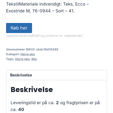
TekstilMateriale indvendigt: Teks, Ecco –
Exostride M, 76-0944 – Sort – 41.
Køb her
(sponsoreret indhold og priserne er vejledende)
Varenummer (SKU):
cbdc19d14340
Kategori:
Herre sko
Tags:
Herre sko
,
Sko
Beskrivelse
Beskrivelse
Leveringstid er på ca.
2
og fragtprisen er på
ca.
40