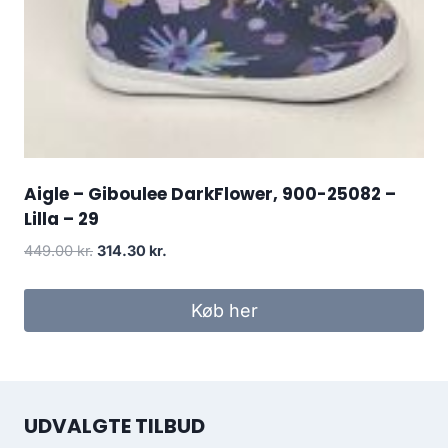
Aigle – Giboulee DarkFlower, 900-25082 –
Lilla – 29
Den
Den
449.00
kr.
314.30
kr.
oprindelige
aktuelle
pris
pris
Køb her
var:
er:
449.00 kr..
314.30 kr..
UDVALGTE TILBUD