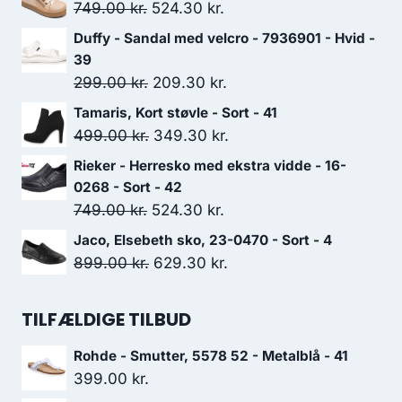
Den
Den
749.00
kr.
524.30
kr.
oprindelige
aktuelle
Duffy - Sandal med velcro - 7936901 - Hvid -
pris
pris
39
var:
er:
Den
Den
299.00
kr.
209.30
kr.
749.00 kr..
524.30 kr..
oprindelige
aktuelle
Tamaris, Kort støvle - Sort - 41
pris
pris
Den
Den
499.00
kr.
349.30
kr.
var:
er:
oprindelige
aktuelle
Rieker - Herresko med ekstra vidde - 16-
299.00 kr..
209.30 kr..
pris
pris
0268 - Sort - 42
var:
er:
Den
Den
749.00
kr.
524.30
kr.
499.00 kr..
349.30 kr..
oprindelige
aktuelle
Jaco, Elsebeth sko, 23-0470 - Sort - 4
pris
pris
Den
Den
899.00
kr.
629.30
kr.
var:
er:
oprindelige
aktuelle
749.00 kr..
524.30 kr..
pris
pris
TILFÆLDIGE TILBUD
var:
er:
Rohde - Smutter, 5578 52 - Metalblå - 41
899.00 kr..
629.30 kr..
399.00
kr.