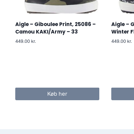
Aigle – Giboulee Print, 25086 –
Aigle – 
Camou KAKI/Army – 33
Winter F
449.00
kr.
449.00
kr.
Køb her