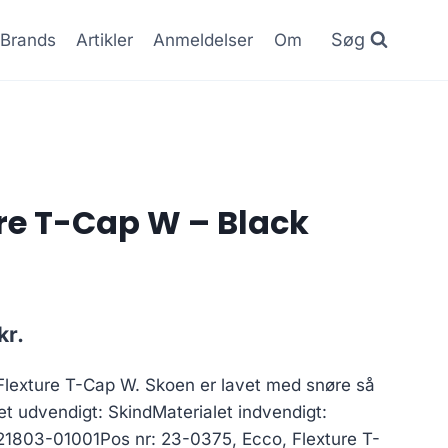
Søg
Brands
Artikler
Anmeldelser
Om
ure T-Cap W – Black
Den
kr.
ige
aktuelle
 Flexture T-Cap W. Skoen er lavet med snøre så
pris
let udvendigt: SkindMaterialet indvendigt:
er:
 221803-01001Pos nr: 23-0375, Ecco, Flexture T-