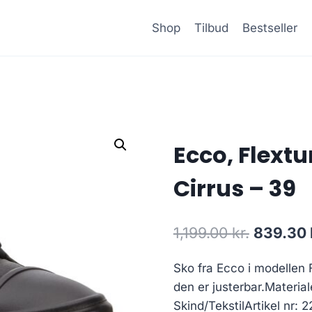
Shop
Tilbud
Bestseller
Ecco, Flext
Cirrus – 39
Den
1,199.00
kr.
839.30
oprindel
Sko fra Ecco i modellen
pris
den er justerbar.Materia
var:
Skind/TekstilArtikel nr: