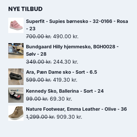
NYE TILBUD
Superfit - Supies børnesko - 32-0166 - Rosa
- 23
Den
Den
700.00
kr.
490.00
kr.
oprindelige
aktuelle
Bundgaard Hilly hjemmesko, BGH0028 -
pris
pris
Sølv - 28
var:
er:
Den
Den
349.00
kr.
244.30
kr.
700.00 kr..
490.00 kr..
oprindelige
aktuelle
Ara, Pæn Dame sko - Sort - 6.5
pris
pris
Den
Den
599.00
kr.
419.30
kr.
var:
er:
oprindelige
aktuelle
Kennedy Sko, Ballerina - Sort - 24
349.00 kr..
244.30 kr..
pris
pris
Den
Den
99.00
kr.
69.30
kr.
var:
er:
oprindelige
aktuelle
Nature Footwear, Emma Leather - Olive - 36
599.00 kr..
419.30 kr..
pris
pris
Den
Den
1,299.00
kr.
909.30
kr.
var:
er:
oprindelige
aktuelle
99.00 kr..
69.30 kr..
pris
pris