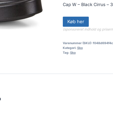
1,199.00 
Cap W – Black Cirrus – 3
Køb her
(sponsoreret indhold og priser
Varenummer (SKU):
f048d694f4
Kategori:
Sko
Tag:
Sko
0