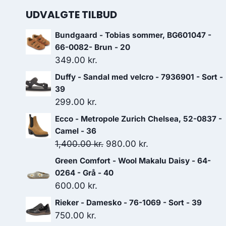
UDVALGTE TILBUD
Bundgaard - Tobias sommer, BG601047 -
66-0082- Brun - 20
349.00
kr.
Duffy - Sandal med velcro - 7936901 - Sort -
39
299.00
kr.
Ecco - Metropole Zurich Chelsea, 52-0837 -
Camel - 36
Den
Den
1,400.00
kr.
980.00
kr.
oprindelige
aktuelle
Green Comfort - Wool Makalu Daisy - 64-
pris
pris
0264 - Grå - 40
var:
er:
600.00
kr.
1,400.00 kr..
980.00 kr..
Rieker - Damesko - 76-1069 - Sort - 39
750.00
kr.