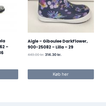
ela
Aigle – Giboulee DarkFlower,
62 –
900-25082 – Lilla – 29
36
Den
Den
449.00
kr.
314.30
kr.
oprindelige
aktuelle
pris
pris
var:
er:
Køb her
449.00 kr..
314.30 kr..