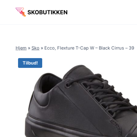
Fortsæt
til
indhold
Hjem
»
Sko
»
Ecco, Flexture T-Cap W – Black Cirrus – 39
Tilbud!