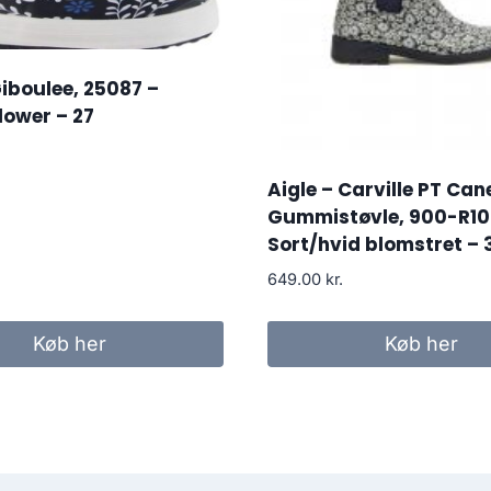
Giboulee, 25087 –
lower – 27
Aigle – Carville PT Can
Gummistøvle, 900-R10
Sort/hvid blomstret – 
649.00
kr.
Køb her
Køb her