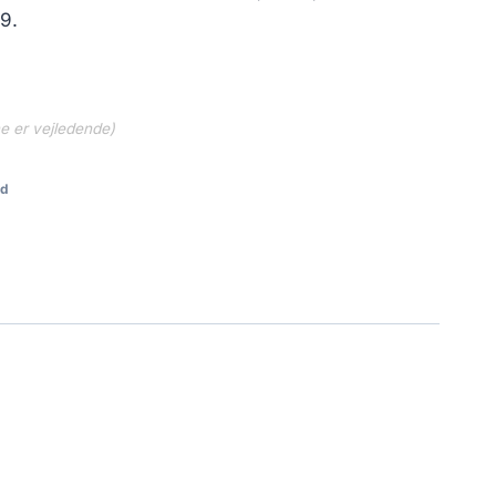
kr..
839.30 kr..
9.
ne er vejledende)
cd