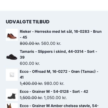
UDVALGTE TILBUD
Rieker - Herresko med let sål, 16-0283 - Brun
- 45
Den
Den
800.00
kr.
560.00
kr.
oprindelige
aktuelle
Tamaris - Slippers i skind, 44-0314 - Sort -
pris
pris
39
var:
er:
600.00
kr.
800.00 kr..
560.00 kr..
Ecco - Offroad M, 16-0272 - Grøn (Tamac) -
41
Den
Den
1,400.00
kr.
980.00
kr.
oprindelige
aktuelle
Ecco - Grainer M - 54-0128 - Sort - 42
pris
pris
Den
Den
1,500.00
kr.
1,050.00
kr.
var:
er:
oprindelige
aktuelle
Ecco - Grainer M Amber chelsea støvle, 54-