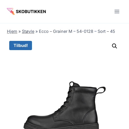
Fortsæt
til
indhold
Hjem
»
Støvle
»
Ecco – Grainer M – 54-0128 – Sort – 45
Tilbud!