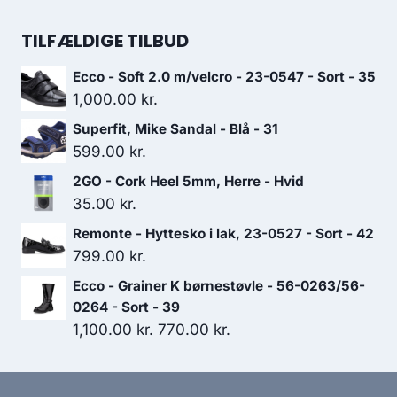
var:
er:
oprindelige
aktuelle
699.00 kr..
489.30 kr..
pris
pris
TILFÆLDIGE TILBUD
var:
er:
Ecco - Soft 2.0 m/velcro - 23-0547 - Sort - 35
299.00 kr..
209.30 kr..
1,000.00
kr.
Superfit, Mike Sandal - Blå - 31
599.00
kr.
2GO - Cork Heel 5mm, Herre - Hvid
35.00
kr.
Remonte - Hyttesko i lak, 23-0527 - Sort - 42
799.00
kr.
Ecco - Grainer K børnestøvle - 56-0263/56-
0264 - Sort - 39
Den
Den
1,100.00
kr.
770.00
kr.
oprindelige
aktuelle
pris
pris