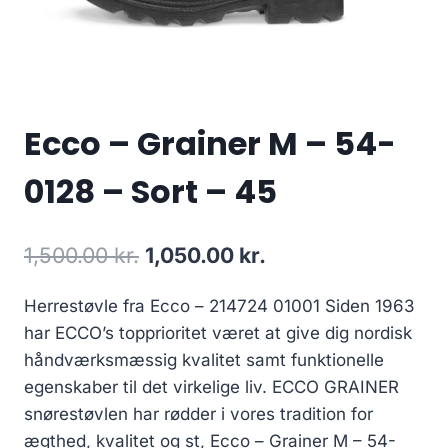
Ecco – Grainer M – 54-
0128 – Sort – 45
Den
Den
1,500.00
kr.
1,050.00
kr.
oprindelige
aktuelle
Herrestøvle fra Ecco – 214724 01001 Siden 1963
pris
pris
har ECCO’s topprioritet været at give dig nordisk
var:
er:
håndværksmæssig kvalitet samt funktionelle
1,500.00 kr..
1,050.00 kr..
egenskaber til det virkelige liv. ECCO GRAINER
snørestøvlen har rødder i vores tradition for
ægthed, kvalitet og st, Ecco – Grainer M – 54-