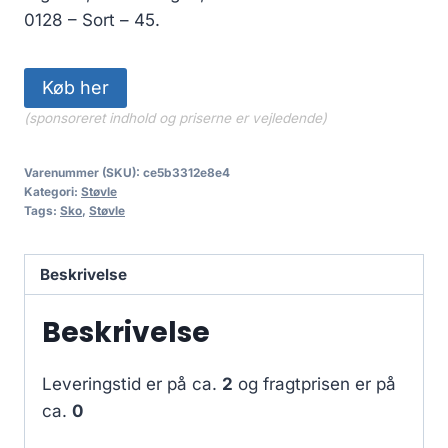
0128 – Sort – 45.
Køb her
(sponsoreret indhold og priserne er vejledende)
Varenummer (SKU):
ce5b3312e8e4
Kategori:
Støvle
Tags:
Sko
,
Støvle
Beskrivelse
Beskrivelse
Leveringstid er på ca.
2
og fragtprisen er på
ca.
0