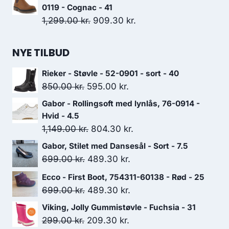
1,400.00 kr..
980.00 kr..
pris
pris
0119 - Cognac - 41
var:
er:
Den
Den
1,299.00
kr.
909.30
kr.
1,500.00 kr..
1,050.00 kr..
oprindelige
aktuelle
pris
pris
NYE TILBUD
var:
er:
Rieker - Støvle - 52-0901 - sort - 40
1,299.00 kr..
909.30 kr..
Den
Den
850.00
kr.
595.00
kr.
oprindelige
aktuelle
Gabor - Rollingsoft med lynlås, 76-0914 -
pris
pris
Hvid - 4.5
var:
er:
Den
Den
1,149.00
kr.
804.30
kr.
850.00 kr..
595.00 kr..
oprindelige
aktuelle
Gabor, Stilet med Dansesål - Sort - 7.5
pris
pris
Den
Den
699.00
kr.
489.30
kr.
var:
er:
oprindelige
aktuelle
Ecco - First Boot, 754311-60138 - Rød - 25
1,149.00 kr..
804.30 kr..
pris
pris
Den
Den
699.00
kr.
489.30
kr.
var:
er:
oprindelige
aktuelle
Viking, Jolly Gummistøvle - Fuchsia - 31
699.00 kr..
489.30 kr..
pris
pris
Den
Den
299.00
kr.
209.30
kr.