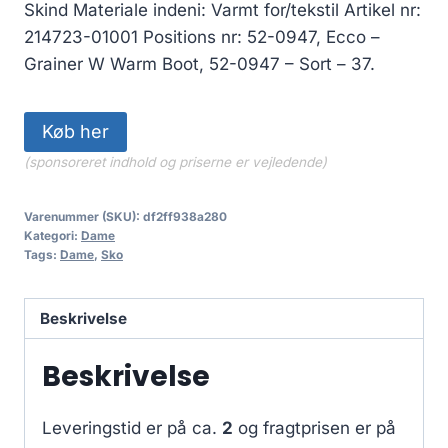
Skind Materiale indeni: Varmt for/tekstil Artikel nr:
214723-01001 Positions nr: 52-0947, Ecco –
Grainer W Warm Boot, 52-0947 – Sort – 37.
Køb her
(sponsoreret indhold og priserne er vejledende)
Varenummer (SKU):
df2ff938a280
Kategori:
Dame
Tags:
Dame
,
Sko
Beskrivelse
Beskrivelse
Leveringstid er på ca.
2
og fragtprisen er på