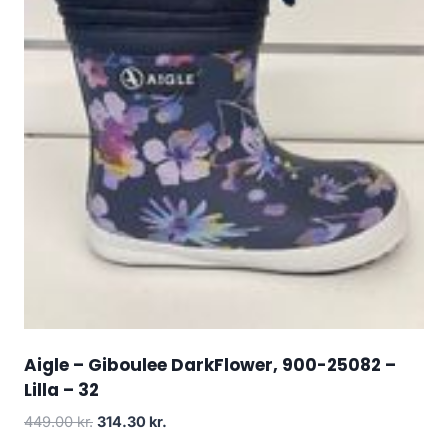
Aigle – Giboulee DarkFlower, 900-25082 –
Lilla – 32
Den
Den
449.00
kr.
314.30
kr.
oprindelige
aktuelle