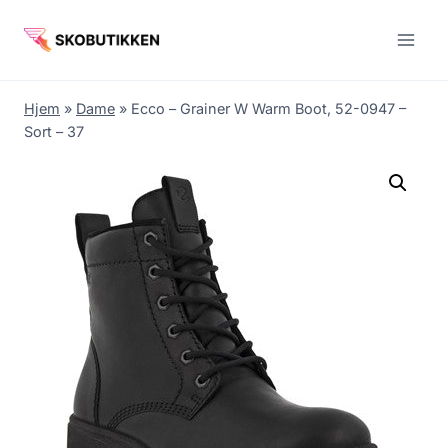
Fortsæt
til
indhold
Hjem
»
Dame
»
Ecco – Grainer W Warm Boot, 52-0947 –
Sort – 37