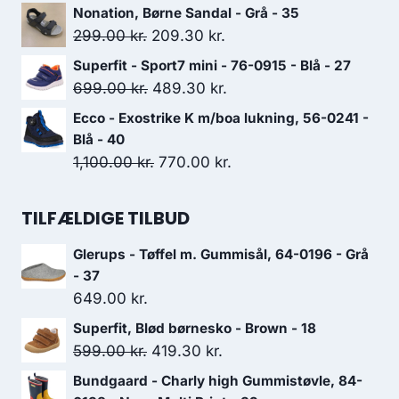
1,400.00 kr..
980.00 kr..
oprindelige
aktuelle
Nonation, Børne Sandal - Grå - 35
pris
pris
Den
Den
299.00
kr.
209.30
kr.
var:
er:
oprindelige
aktuelle
Superfit - Sport7 mini - 76-0915 - Blå - 27
1,199.00 kr..
839.30 kr..
pris
pris
Den
Den
699.00
kr.
489.30
kr.
var:
er:
oprindelige
aktuelle
Ecco - Exostrike K m/boa lukning, 56-0241 -
299.00 kr..
209.30 kr..
pris
pris
Blå - 40
var:
er:
Den
Den
1,100.00
kr.
770.00
kr.
699.00 kr..
489.30 kr..
oprindelige
aktuelle
pris
pris
TILFÆLDIGE TILBUD
var:
er:
Glerups - Tøffel m. Gummisål, 64-0196 - Grå
1,100.00 kr..
770.00 kr..
- 37
649.00
kr.
Superfit, Blød børnesko - Brown - 18
Den
Den
599.00
kr.
419.30
kr.
oprindelige
aktuelle
Bundgaard - Charly high Gummistøvle, 84-
pris
pris