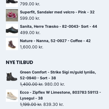
799.00
kr.
Superfit, Sandaler med velcro - Pink - 32
599.00
kr.
Sanita, Herre Træsko - 82-0043- Sort - 44
499.00
kr.
Nature - Nanna, 52-0927 - Coffee - 42
1,600.00
kr.
NYE TILBUD
Green Comfort - Strike Sigi m/guld lynlås,
52-0940 - Sort - 38
Den
Den
1,400.00
kr.
980.00
kr.
oprindelige
aktuelle
Ecco - Zipflex W Limestone, 803783 59113 -
pris
pris
Lysegul - 38
var:
er:
Den
Den
1,199.00
kr.
839.30
kr.