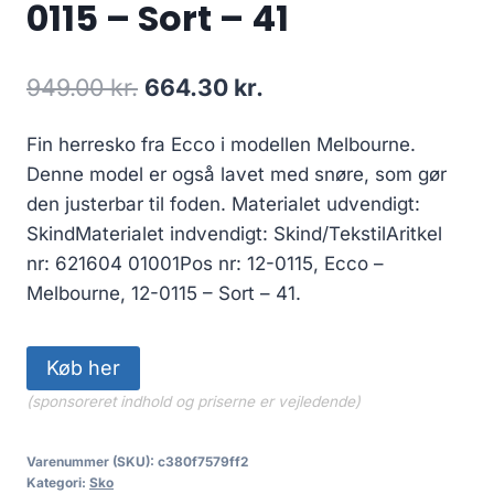
0115 – Sort – 41
Den
Den
949.00
kr.
664.30
kr.
oprindelige
aktuelle
Fin herresko fra Ecco i modellen Melbourne.
pris
pris
Denne model er også lavet med snøre, som gør
var:
er:
den justerbar til foden. Materialet udvendigt:
949.00 kr..
664.30 kr..
SkindMaterialet indvendigt: Skind/TekstilAritkel
nr: 621604 01001Pos nr: 12-0115, Ecco –
Melbourne, 12-0115 – Sort – 41.
Køb her
(sponsoreret indhold og priserne er vejledende)
Varenummer (SKU):
c380f7579ff2
Kategori:
Sko