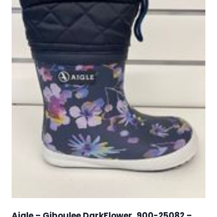
Aigle – Giboulee DarkFlower, 900-25082 –