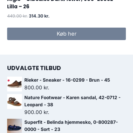
Lilla – 26
Den
Den
449.00
kr.
314.30
kr.
oprindelige
aktuelle
pris
pris
Køb her
var:
er:
449.00 kr..
314.30 kr..
UDVALGTE TILBUD
Rieker - Sneaker - 16-0299 - Brun - 45
800.00
kr.
Nature Footwear - Karen sandal, 42-0712 -
Leopard - 38
900.00
kr.
Superfit - Belinda hjemmesko, 0-800287-
0000 - Sort - 23