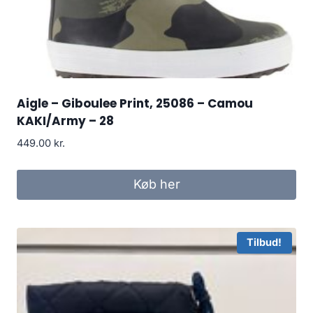
Aigle – Giboulee Print, 25086 – Camou
KAKI/Army – 28
449.00
kr.
Køb her
Tilbud!