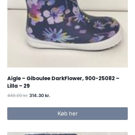
Aigle – Giboulee DarkFlower, 900-25082 –
Lilla – 29
Den
Den
449.00
kr.
314.30
kr.
oprindelige
aktuelle
pris
pris
Køb her
var:
er:
449.00 kr..
314.30 kr..