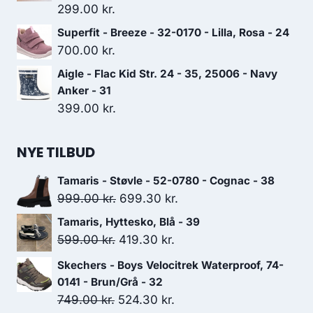
299.00
kr.
Superfit - Breeze - 32-0170 - Lilla, Rosa - 24
700.00
kr.
Aigle - Flac Kid Str. 24 - 35, 25006 - Navy
Anker - 31
399.00
kr.
NYE TILBUD
Tamaris - Støvle - 52-0780 - Cognac - 38
Den
Den
999.00
kr.
699.30
kr.
oprindelige
aktuelle
Tamaris, Hyttesko, Blå - 39
pris
pris
Den
Den
599.00
kr.
419.30
kr.
var:
er:
oprindelige
aktuelle
Skechers - Boys Velocitrek Waterproof, 74-
999.00 kr..
699.30 kr..
pris
pris
0141 - Brun/Grå - 32
var:
er:
Den
Den
749.00
kr.
524.30
kr.