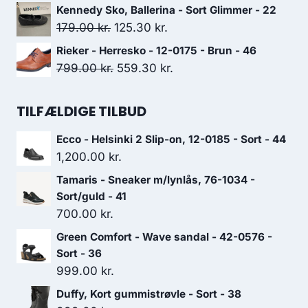
599.00 kr..
419.30 kr..
oprindelige
aktuelle
Kennedy Sko, Ballerina - Sort Glimmer - 22
pris
pris
Den
Den
179.00
kr.
125.30
kr.
var:
er:
oprindelige
aktuelle
Rieker - Herresko - 12-0175 - Brun - 46
749.00 kr..
524.30 kr..
pris
pris
Den
Den
799.00
kr.
559.30
kr.
var:
er:
oprindelige
aktuelle
179.00 kr..
125.30 kr..
pris
pris
TILFÆLDIGE TILBUD
var:
er:
Ecco - Helsinki 2 Slip-on, 12-0185 - Sort - 44
799.00 kr..
559.30 kr..
1,200.00
kr.
Tamaris - Sneaker m/lynlås, 76-1034 -
Sort/guld - 41
700.00
kr.
Green Comfort - Wave sandal - 42-0576 -
Sort - 36
999.00
kr.
Duffy, Kort gummistrøvle - Sort - 38