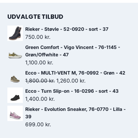
UDVALGTE TILBUD
Rieker - Støvle - 52-0920 - sort - 37
750.00
kr.
Green Comfort - Vigo Vincent - 76-1145 -
Grøn/Offwhite - 47
1,100.00
kr.
Ecco - MULTI-VENT M, 76-0992 - Grøn - 42
Den
Den
1,800.00
kr.
1,260.00
kr.
oprindelige
aktuelle
Ecco - Turn Slip-on - 16-0296 - sort - 43
pris
pris
1,400.00
kr.
var:
er:
Rieker - Evolution Sneaker, 76-0770 - Lilla -
1,800.00 kr..
1,260.00 kr..
39
699.00
kr.