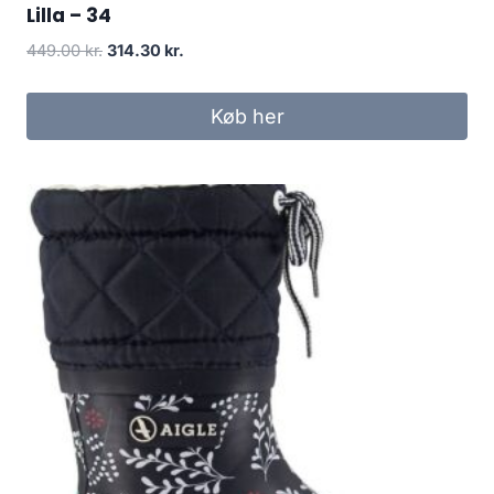
Lilla – 34
Den
Den
449.00
kr.
314.30
kr.
oprindelige
aktuelle
pris
pris
Køb her
var:
er:
449.00 kr..
314.30 kr..