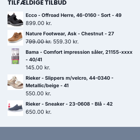
TILFÆLDIGE TILBUD
var:
er:
Ecco - Offroad Herre, 46-0160 - Sort - 49
1,299.00 kr..
909.30 kr..
899.00
kr.
Nature Footwear, Ask - Chestnut - 27
Den
Den
799.00
kr.
559.30
kr.
oprindelige
aktuelle
Bama - Comfort impression såler, 21155-xxxx
pris
pris
- 40/41
var:
er:
145.00
kr.
799.00 kr..
559.30 kr..
Rieker - Slippers m/velcro, 44-0340 -
Metallic/beige - 41
550.00
kr.
Rieker - Sneaker - 23-0608 - Blå - 42
650.00
kr.