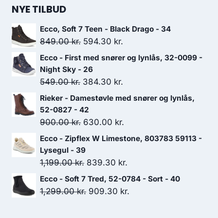
NYE TILBUD
Ecco, Soft 7 Teen - Black Drago - 34
Den
Den
849.00
kr.
594.30
kr.
oprindelige
aktuelle
Ecco - First med snører og lynlås, 32-0099 -
pris
pris
Night Sky - 26
var:
er:
Den
Den
549.00
kr.
384.30
kr.
849.00 kr..
594.30 kr..
oprindelige
aktuelle
Rieker - Damestøvle med snører og lynlås,
pris
pris
52-0827 - 42
var:
er:
Den
Den
900.00
kr.
630.00
kr.
549.00 kr..
384.30 kr..
oprindelige
aktuelle
Ecco - Zipflex W Limestone, 803783 59113 -
pris
pris
Lysegul - 39
var:
er:
Den
Den
1,199.00
kr.
839.30
kr.
900.00 kr..
630.00 kr..
oprindelige
aktuelle
Ecco - Soft 7 Tred, 52-0784 - Sort - 40
pris
pris
Den
Den
1,299.00
kr.
909.30
kr.
var:
er:
oprindelige
aktuelle
1,199.00 kr..
839.30 kr..
pris
pris