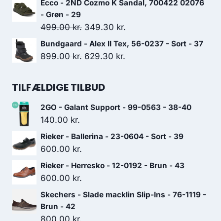
Ecco - 2ND Cozmo K Sandal, 700422 02076
799.00 kr..
559.30 kr..
pris
pris
- Grøn - 29
var:
er:
Den
Den
499.00
kr.
349.30
kr.
700.00 kr..
490.00 kr..
oprindelige
aktuelle
Bundgaard - Alex II Tex, 56-0237 - Sort - 37
pris
pris
Den
Den
899.00
kr.
629.30
kr.
var:
er:
oprindelige
aktuelle
499.00 kr..
349.30 kr..
pris
pris
TILFÆLDIGE TILBUD
var:
er:
2GO - Galant Support - 99-0563 - 38-40
899.00 kr..
629.30 kr..
140.00
kr.
Rieker - Ballerina - 23-0604 - Sort - 39
600.00
kr.
Rieker - Herresko - 12-0192 - Brun - 43
600.00
kr.
Skechers - Slade macklin Slip-Ins - 76-1119 -
Brun - 42
800.00
kr.