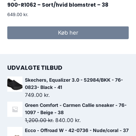
900-R1062 – Sort/hvid blomstret – 38
649.00
kr.
Køb her
UDVALGTE TILBUD
Skechers, Equalizer 3.0 - 52984/BKK - 76-
0823- Black - 41
749.00
kr.
Green Comfort - Carmen Callie sneaker - 76-
1097 - Beige - 38
Den
Den
1,200.00
kr.
840.00
kr.
oprindelige
aktuelle
Ecco - Offroad W - 42-0736 - Nude/coral - 37