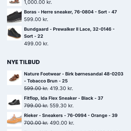
pris
pris
1,000.00
kr.
var:
er:
Boras - Herre sneaker, 76-0804 - Sort - 47
1,200.00 kr..
840.00 kr..
599.00
kr.
Bundgaard - Prewalker II Lace, 32-0146 -
Sort - 22
499.00
kr.
NYE TILBUD
Nature Footwear - Birk børnesandal 48-0203
- Tobacco Brun - 25
Den
Den
599.00
kr.
419.30
kr.
oprindelige
aktuelle
Fitflop, Ida Flex Sneaker - Black - 37
pris
pris
Den
Den
799.00
kr.
559.30
kr.
var:
er:
oprindelige
aktuelle
Rieker - Sneakers - 76-0994 - Orange - 39
599.00 kr..
419.30 kr..
pris
pris
Den
Den
700.00
kr.
490.00
kr.
var:
er:
oprindelige
aktuelle