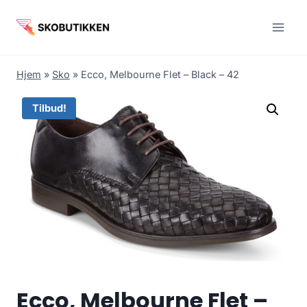
Fortsæt
til
indhold
Hjem
»
Sko
»
Ecco, Melbourne Flet – Black – 42
Tilbud!
Ecco, Melbourne Flet –