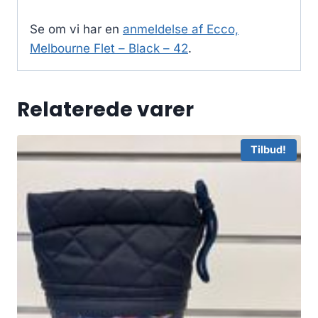
Se om vi har en
anmeldelse af Ecco,
Melbourne Flet – Black – 42
.
Relaterede varer
Tilbud!