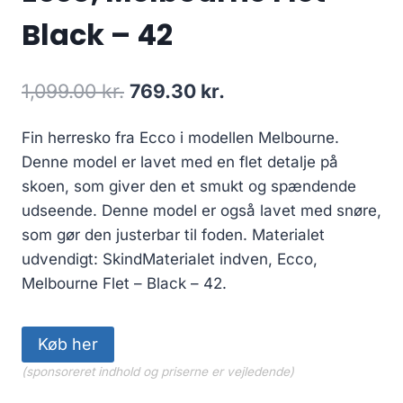
Black – 42
Den
Den
1,099.00
kr.
769.30
kr.
oprindelige
aktuelle
Fin herresko fra Ecco i modellen Melbourne.
pris
pris
Denne model er lavet med en flet detalje på
var:
er:
skoen, som giver den et smukt og spændende
1,099.00 kr..
769.30 kr..
udseende. Denne model er også lavet med snøre,
som gør den justerbar til foden. Materialet
udvendigt: SkindMaterialet indven, Ecco,
Melbourne Flet – Black – 42.
Køb her
(sponsoreret indhold og priserne er vejledende)