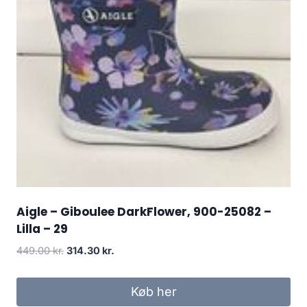
Aigle – Giboulee DarkFlower, 900-25082 –
Lilla – 29
Den
Den
449.00
kr.
314.30
kr.
oprindelige
aktuelle
pris
pris
Køb her
var:
er: