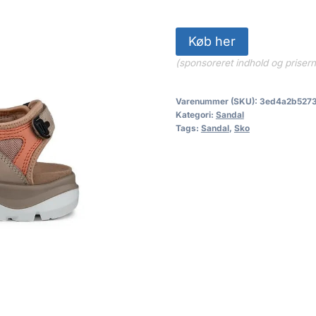
Køb her
(sponsoreret indhold og priser
Varenummer (SKU):
3ed4a2b527
Kategori:
Sandal
Tags:
Sandal
,
Sko