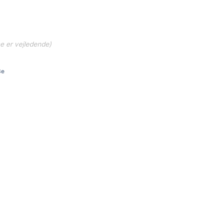
ne er vejledende)
3e