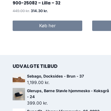
900-25082 – Lilla – 32
Den
Den
449.00
kr.
314.30
kr.
oprindelige
aktuelle
pris
pris
Køb her
var:
er:
449.00 kr..
314.30 kr..
UDVALGTE TILBUD
Sebago, Docksides - Brun - 37
1,199.00
kr.
Glerups, Børne Støvle hjemmesko - Koksgrå
- 24
399.00
kr.