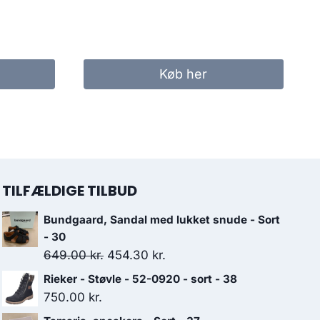
Køb her
TILFÆLDIGE TILBUD
Bundgaard, Sandal med lukket snude - Sort
- 30
Den
Den
649.00
kr.
454.30
kr.
oprindelige
aktuelle
Rieker - Støvle - 52-0920 - sort - 38
pris
pris
750.00
kr.
var:
er: