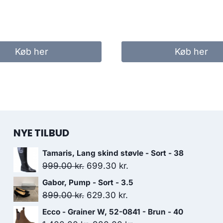
Køb her
Køb her
NYE TILBUD
Tamaris, Lang skind støvle - Sort - 38
Den
Den
999.00
kr.
699.30
kr.
oprindelige
aktuelle
Gabor, Pump - Sort - 3.5
pris
pris
Den
Den
899.00
kr.
629.30
kr.
var:
er:
oprindelige
aktuelle
Ecco - Grainer W, 52-0841 - Brun - 40
999.00 kr..
699.30 kr..
pris
pris