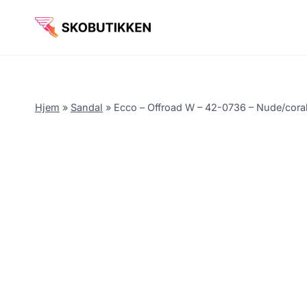
Fortsæt
til
indhold
Hjem
»
Sandal
»
Ecco – Offroad W – 42-0736 – Nude/coral