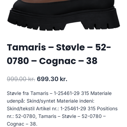
Tamaris – Støvle – 52-
0780 – Cognac – 38
Den
Den
999.00
kr.
699.30
kr.
oprindelige
aktuelle
Støvle fra Tamaris – 1-25461-29 315 Materiale
pris
pris
udenpå: Skind/syntet Materiale indeni:
var:
er:
Skind/tekstil Artikel nr.: 1-25461-29 315 Positions
999.00 kr..
699.30 kr..
nr.: 52-0780, Tamaris – Støvle – 52-0780 –
Cognac – 38.