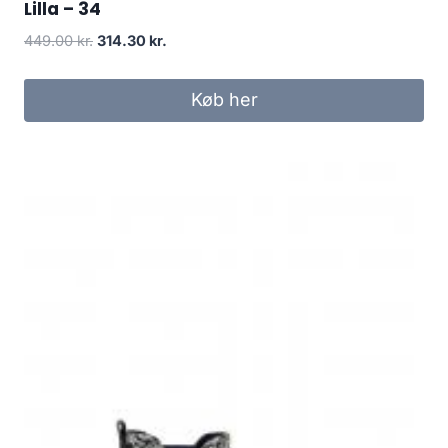
Lilla – 34
Den
Den
449.00
kr.
314.30
kr.
oprindelige
aktuelle
pris
pris
Køb her
var:
er:
449.00 kr..
314.30 kr..