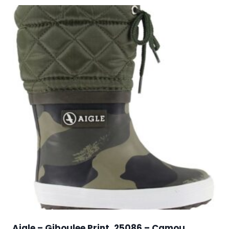
Aigle – Giboulee Print, 25086 – Camou