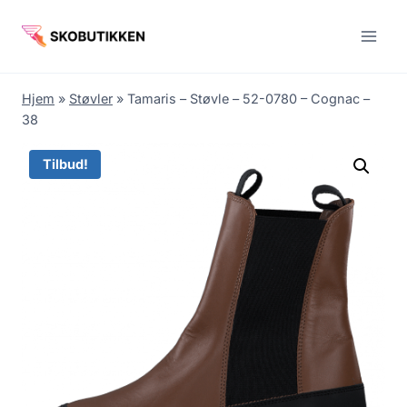
Fortsæt
til
indhold
Hjem
»
Støvler
»
Tamaris – Støvle – 52-0780 – Cognac –
38
Tilbud!