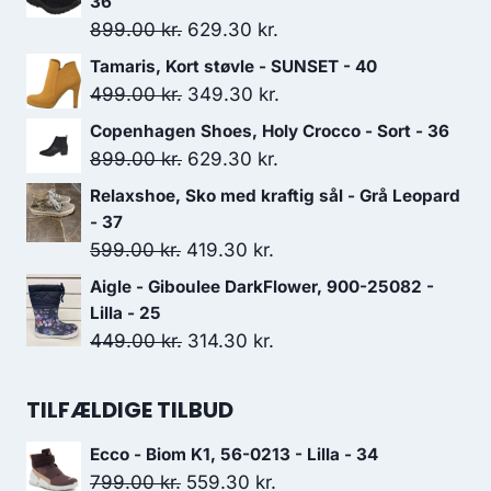
36
Den
Den
899.00
kr.
629.30
kr.
oprindelige
aktuelle
Tamaris, Kort støvle - SUNSET - 40
pris
pris
Den
Den
499.00
kr.
349.30
kr.
var:
er:
oprindelige
aktuelle
Copenhagen Shoes, Holy Crocco - Sort - 36
899.00 kr..
629.30 kr..
pris
pris
Den
Den
899.00
kr.
629.30
kr.
var:
er:
oprindelige
aktuelle
Relaxshoe, Sko med kraftig sål - Grå Leopard
499.00 kr..
349.30 kr..
pris
pris
- 37
var:
er:
Den
Den
599.00
kr.
419.30
kr.
899.00 kr..
629.30 kr..
oprindelige
aktuelle
Aigle - Giboulee DarkFlower, 900-25082 -
pris
pris
Lilla - 25
var:
er:
Den
Den
449.00
kr.
314.30
kr.
599.00 kr..
419.30 kr..
oprindelige
aktuelle
pris
pris
TILFÆLDIGE TILBUD
var:
er:
Ecco - Biom K1, 56-0213 - Lilla - 34
449.00 kr..
314.30 kr..
Den
Den
799.00
kr.
559.30
kr.