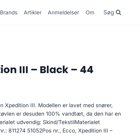
Søg
Brands
Artikler
Anmeldelser
Om
ion III – Black – 44
n Xpedition III. Modellen er lavet med snører,
Støvlen er desuden 100% vandtæt, da den har en
ialet udvendig: Skind/TekstilMaterialet
nr.: 811274 51052Pos nr., Ecco, Xpedition III –