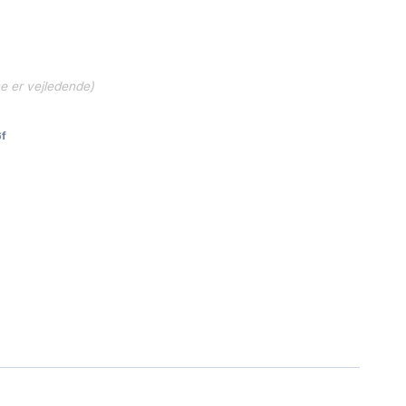
ne er vejledende)
f