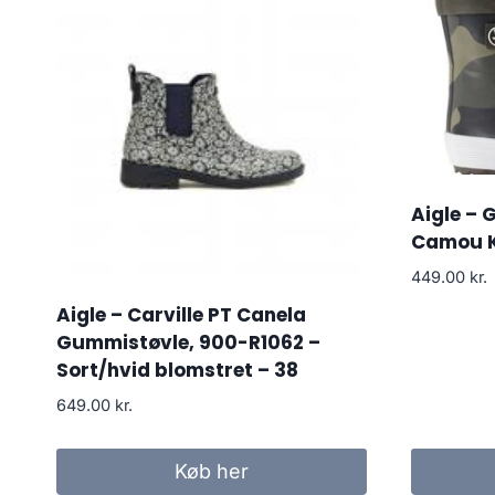
Aigle – 
Camou K
449.00
kr.
Aigle – Carville PT Canela
Gummistøvle, 900-R1062 –
Sort/hvid blomstret – 38
649.00
kr.
Køb her