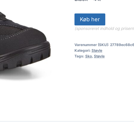
Køb her
(sponsoreret indhold og priser
Varenummer (SKU):
27789ec68c6
Kategori:
Støvle
Tags:
Sko
,
Støvle