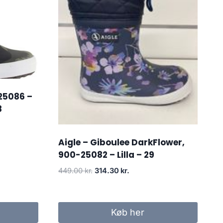
 25086 –
8
Aigle – Giboulee DarkFlower,
900-25082 – Lilla – 29
Den
Den
449.00
kr.
314.30
kr.
oprindelige
aktuelle
pris
pris
var:
er:
Køb her
449.00 kr..
314.30 kr..