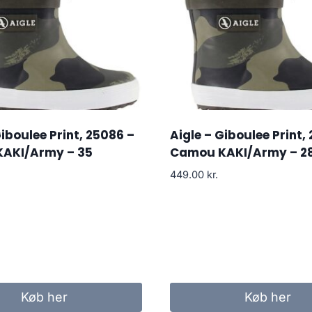
Giboulee Print, 25086 –
Aigle – Giboulee Print,
AKI/Army – 35
Camou KAKI/Army – 2
449.00
kr.
Køb her
Køb her