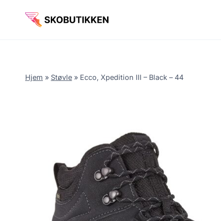
Fortsæt
til
indhold
Hjem
»
Støvle
»
Ecco, Xpedition III – Black – 44