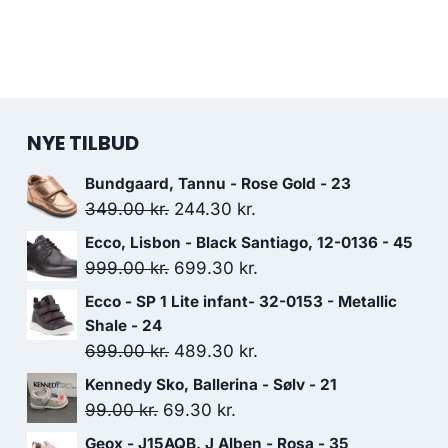
NYE TILBUD
Bundgaard, Tannu - Rose Gold - 23
Den
Den
349.00
kr.
244.30
kr.
oprindelige
aktuelle
Ecco, Lisbon - Black Santiago, 12-0136 - 45
pris
pris
Den
Den
999.00
kr.
699.30
kr.
var:
er:
oprindelige
aktuelle
Ecco - SP 1 Lite infant- 32-0153 - Metallic
349.00 kr..
244.30 kr..
pris
pris
Shale - 24
var:
er:
Den
Den
699.00
kr.
489.30
kr.
999.00 kr..
699.30 kr..
oprindelige
aktuelle
Kennedy Sko, Ballerina - Sølv - 21
pris
pris
Den
Den
99.00
kr.
69.30
kr.
var:
er:
oprindelige
aktuelle
Geox - J15AQB, J Alben - Rosa - 35