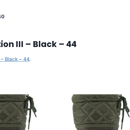
40
on III – Black – 44
 – Black – 44
.