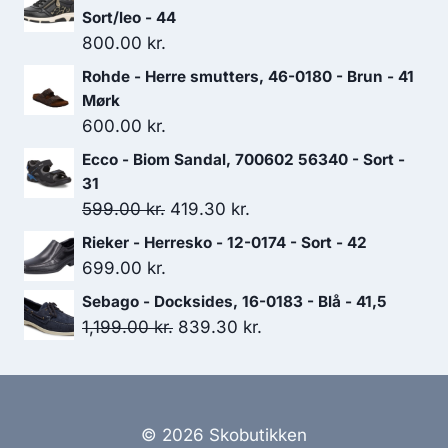
Sort/leo - 44
800.00
kr.
Rohde - Herre smutters, 46-0180 - Brun - 41
Mørk
600.00
kr.
Ecco - Biom Sandal, 700602 56340 - Sort -
31
Den
Den
599.00
kr.
419.30
kr.
oprindelige
aktuelle
Rieker - Herresko - 12-0174 - Sort - 42
pris
pris
699.00
kr.
var:
er:
Sebago - Docksides, 16-0183 - Blå - 41,5
599.00 kr..
419.30 kr..
Den
Den
1,199.00
kr.
839.30
kr.
oprindelige
aktuelle
pris
pris
var:
er:
1,199.00 kr..
839.30 kr..
© 2026 Skobutikken