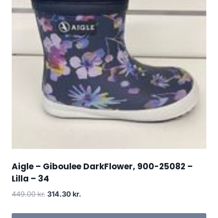
Aigle – Giboulee DarkFlower, 900-25082 –
Lilla – 34
Den
Den
449.00
kr.
314.30
kr.
oprindelige
aktuelle
pris
pris