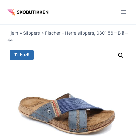
Fortsæt
til
indhold
Hjem
»
Slippers
»
Fischer – Herre slippers, 0801 56 – Blå –
44
Tilbud!