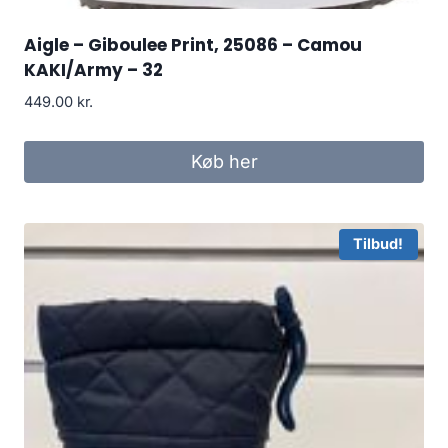
Aigle – Giboulee Print, 25086 – Camou
KAKI/Army – 32
449.00
kr.
Køb her
Tilbud!