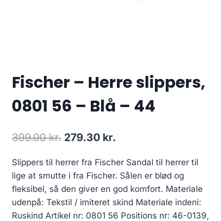
Fischer – Herre slippers,
0801 56 – Blå – 44
Den
Den
399.00
kr.
279.30
kr.
oprindelige
aktuelle
Slippers til herrer fra Fischer Sandal til herrer til
pris
pris
lige at smutte i fra Fischer. Sålen er blød og
var:
er:
fleksibel, så den giver en god komfort. Materiale
399.00 kr..
279.30 kr..
udenpå: Tekstil / imiteret skind Materiale indeni:
Ruskind Artikel nr: 0801 56 Positions nr: 46-0139,