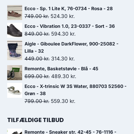
Ecco - Sp. 1 Lite K, 76-0734 - Rosa - 28
Den
Den
749.00
kr.
524.30
kr.
oprindelige
aktuelle
Ecco - Vibration 1.0, 23-0337 - Sort - 36
pris
pris
Den
Den
849.00
kr.
594.30
kr.
var:
er:
oprindelige
aktuelle
Aigle - Giboulee DarkFlower, 900-25082 -
749.00 kr..
524.30 kr..
pris
pris
Lilla - 32
var:
er:
Den
Den
449.00
kr.
314.30
kr.
849.00 kr..
594.30 kr..
oprindelige
aktuelle
Remonte, Basketstøvle - Blå - 45
pris
pris
Den
Den
699.00
kr.
489.30
kr.
var:
er:
oprindelige
aktuelle
Ecco - X-trinsic W 3S Water, 880703 52560 -
449.00 kr..
314.30 kr..
pris
pris
Grøn - 38
var:
er:
Den
Den
799.00
kr.
559.30
kr.
699.00 kr..
489.30 kr..
oprindelige
aktuelle
pris
pris
TILFÆLDIGE TILBUD
var:
er:
Remonte - Sneaker str. 42-45 - 76-1116 -
799.00 kr..
559.30 kr..