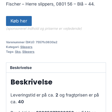
Fischer – Herre slippers, 0801 56 – Blå – 44.
Køb her
(sponsoreret indhold og priserne er vejledende)
Varenummer (SKU):
7557fc0630a2
Kategori:
Slippers
Tags:
Sko
,
Slippers
Beskrivelse
Beskrivelse
Leveringstid er på ca.
2
og fragtprisen er på
ca.
40