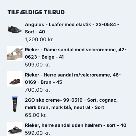
1,100.00 kr..
770.00 kr..
oprindelige
aktuelle
pris
pris
TILFÆLDIGE TILBUD
var:
er:
Angulus - Loafer med elastik - 23-0584 -
699.00 kr..
489.30 kr..
Sort - 40
1,200.00
kr.
Rieker - Dame sandal med velcroremme, 42-
0623 - Beige - 41
599.00
kr.
Rieker - Herre sandal m/velcroremme, 46-
0169 - Brun - 45
700.00
kr.
2GO sko creme- 99-0519 - Sort, cognac,
mørk brun, mørk blå, neutral - Sort
65.00
kr.
Rieker, herre sandal uden hælrem - sort - 40
599.00
kr.