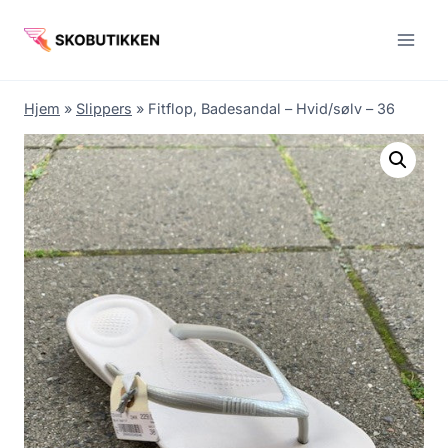
Fortsæt
til
indhold
Hjem
»
Slippers
»
Fitflop, Badesandal – Hvid/sølv – 36