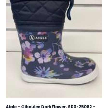
Aigle – Giboulee DarkFlower, 900-25082 –