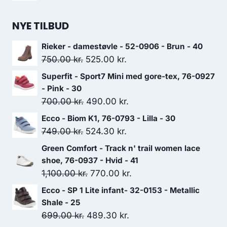
NYE TILBUD
Rieker - damestøvle - 52-0906 - Brun - 40
Den
Den
750.00
kr.
525.00
kr.
oprindelige
aktuelle
Superfit - Sport7 Mini med gore-tex, 76-0927
pris
pris
- Pink - 30
var:
er:
Den
Den
700.00
kr.
490.00
kr.
750.00 kr..
525.00 kr..
oprindelige
aktuelle
Ecco - Biom K1, 76-0793 - Lilla - 30
pris
pris
Den
Den
749.00
kr.
524.30
kr.
var:
er:
oprindelige
aktuelle
Green Comfort - Track n' trail women lace
700.00 kr..
490.00 kr..
pris
pris
shoe, 76-0937 - Hvid - 41
var:
er:
Den
Den
1,100.00
kr.
770.00
kr.
749.00 kr..
524.30 kr..
oprindelige
aktuelle
Ecco - SP 1 Lite infant- 32-0153 - Metallic
pris
pris
Shale - 25
var:
er:
Den
Den
699.00
kr.
489.30
kr.