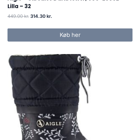
Lilla – 32
Den
Den
449.00
kr.
314.30
kr.
oprindelige
aktuelle
pris
pris
Køb her
var:
er:
449.00 kr..
314.30 kr..