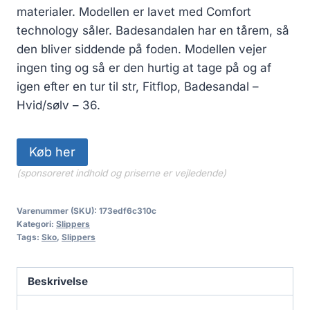
materialer. Modellen er lavet med Comfort
technology såler. Badesandalen har en tårem, så
den bliver siddende på foden. Modellen vejer
ingen ting og så er den hurtig at tage på og af
igen efter en tur til str, Fitflop, Badesandal –
Hvid/sølv – 36.
Køb her
(sponsoreret indhold og priserne er vejledende)
Varenummer (SKU):
173edf6c310c
Kategori:
Slippers
Tags:
Sko
,
Slippers
Beskrivelse