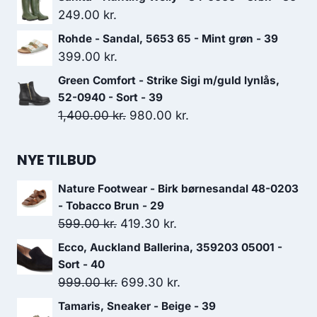
pris
pris
249.00
kr.
var:
er:
Rohde - Sandal, 5653 65 - Mint grøn - 39
1,199.00 kr..
839.30 kr..
399.00
kr.
Green Comfort - Strike Sigi m/guld lynlås,
52-0940 - Sort - 39
Den
Den
1,400.00
kr.
980.00
kr.
oprindelige
aktuelle
pris
pris
NYE TILBUD
var:
er:
Nature Footwear - Birk børnesandal 48-0203
1,400.00 kr..
980.00 kr..
- Tobacco Brun - 29
Den
Den
599.00
kr.
419.30
kr.
oprindelige
aktuelle
Ecco, Auckland Ballerina, 359203 05001 -
pris
pris
Sort - 40
var:
er:
Den
Den
999.00
kr.
699.30
kr.
599.00 kr..
419.30 kr..
oprindelige
aktuelle
Tamaris, Sneaker - Beige - 39