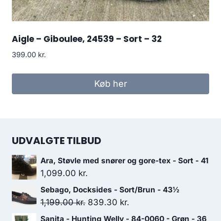
Aigle – Giboulee, 24539 – Sort – 32
399.00
kr.
Køb her
UDVALGTE TILBUD
Ara, Støvle med snører og gore-tex - Sort - 41
1,099.00
kr.
Sebago, Docksides - Sort/Brun - 43½
Den
Den
1,199.00
kr.
839.30
kr.
oprindelige
aktuelle
Sanita - Hunting Welly - 84-0060 - Grøn - 36