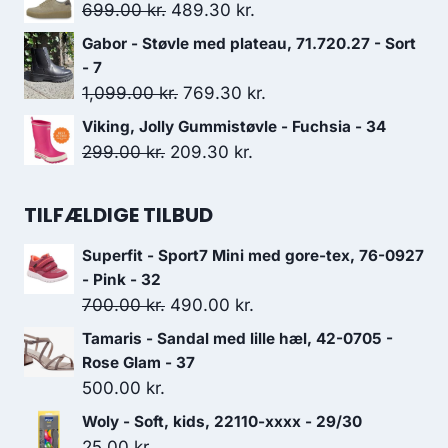
pris
pris
Den
Den
699.00
kr.
489.30
kr.
var:
er:
oprindelige
aktuelle
Gabor - Støvle med plateau, 71.720.27 - Sort
999.00 kr..
699.30 kr..
pris
pris
- 7
var:
er:
Den
Den
1,099.00
kr.
769.30
kr.
699.00 kr..
489.30 kr..
oprindelige
aktuelle
Viking, Jolly Gummistøvle - Fuchsia - 34
pris
pris
Den
Den
299.00
kr.
209.30
kr.
var:
er:
oprindelige
aktuelle
1,099.00 kr..
769.30 kr..
pris
pris
TILFÆLDIGE TILBUD
var:
er:
Superfit - Sport7 Mini med gore-tex, 76-0927
299.00 kr..
209.30 kr..
- Pink - 32
Den
Den
700.00
kr.
490.00
kr.
oprindelige
aktuelle
Tamaris - Sandal med lille hæl, 42-0705 -
pris
pris
Rose Glam - 37
var:
er:
500.00
kr.
700.00 kr..
490.00 kr..
Woly - Soft, kids, 22110-xxxx - 29/30
25.00
kr.