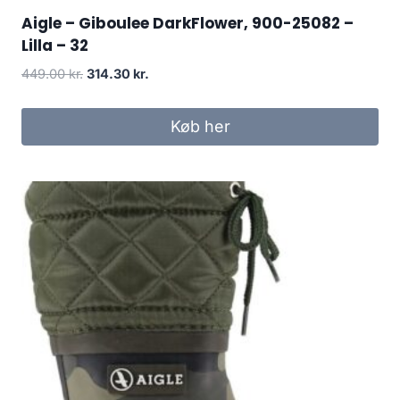
Aigle – Giboulee DarkFlower, 900-25082 –
Lilla – 32
Den
Den
449.00
kr.
314.30
kr.
oprindelige
aktuelle
pris
pris
Køb her
var:
er:
449.00 kr..
314.30 kr..