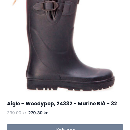
Aigle – Woodypop, 24332 – Marine Blå – 32
Den
Den
399.00
kr.
279.30
kr.
oprindelige
aktuelle
pris
pris