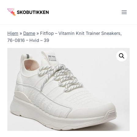
Fortsæt
til
indhold
Hjem
»
Dame
»
Fitflop – Vitamin Knit Trainer Sneakers,
76-0816 – Hvid – 39