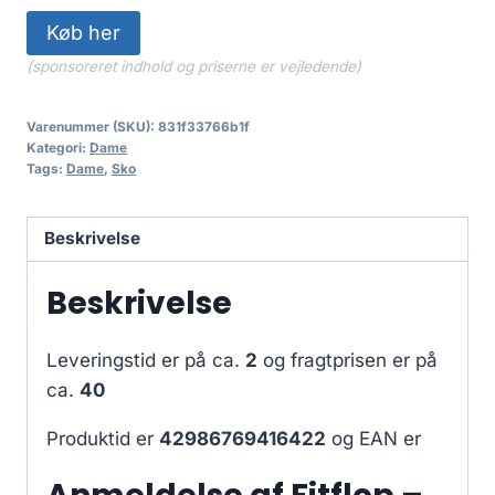
Køb her
(sponsoreret indhold og priserne er vejledende)
Varenummer (SKU):
831f33766b1f
Kategori:
Dame
Tags:
Dame
,
Sko
Beskrivelse
Beskrivelse
Leveringstid er på ca.
2
og fragtprisen er på
ca.
40
Produktid er
42986769416422
og EAN er