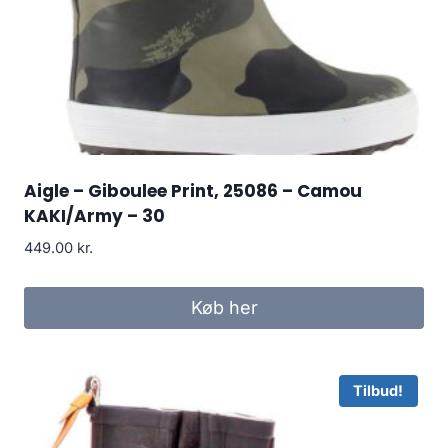
Aigle – Giboulee Print, 25086 – Camou
KAKI/Army – 30
449.00
kr.
Køb her
Tilbud!