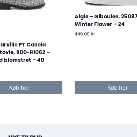
Aigle – Giboulee, 25087
Winter Flower – 24
449.00
kr.
Carville PT Canela
øvle, 900-R1062 –
d blomstret – 40
Køb her
Køb her