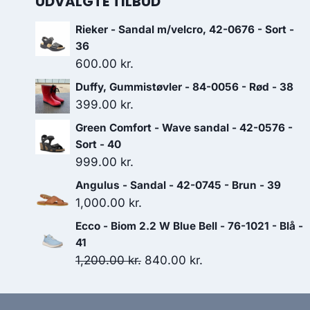
UDVALGTE TILBUD
Rieker - Sandal m/velcro, 42-0676 - Sort -
36
600.00
kr.
Duffy, Gummistøvler - 84-0056 - Rød - 38
399.00
kr.
Green Comfort - Wave sandal - 42-0576 -
Sort - 40
999.00
kr.
Angulus - Sandal - 42-0745 - Brun - 39
1,000.00
kr.
Ecco - Biom 2.2 W Blue Bell - 76-1021 - Blå -
41
Den
Den
1,200.00
kr.
840.00
kr.
oprindelige
aktuelle
pris
pris