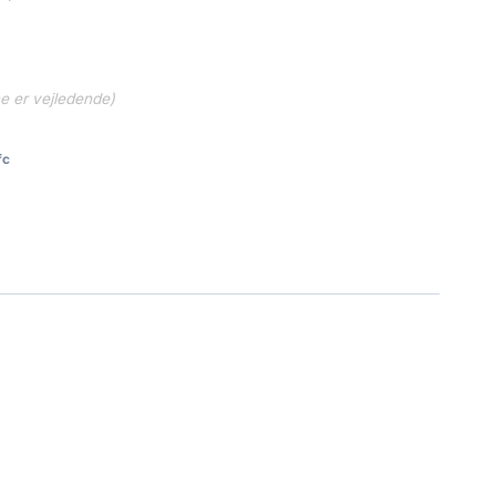
..
630.00 kr..
ne er vejledende)
fc