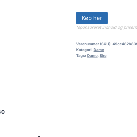
900.00 kr
Køb her
(sponsoreret indhold og priser
Varenummer (SKU):
49cc482b83
Kategori:
Dame
Tags:
Dame
,
Sko
40