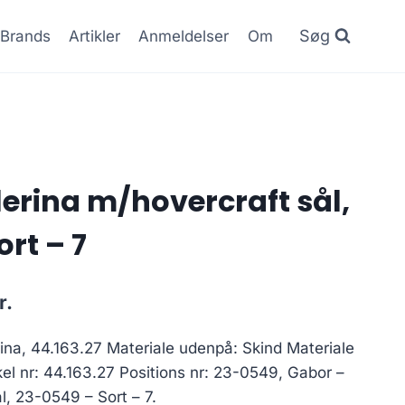
Søg
Brands
Artikler
Anmeldelser
Om
lerina m/hovercraft sål,
rt – 7
Den
r.
ge
aktuelle
ina, 44.163.27 Materiale udenpå: Skind Materiale
pris
ikel nr: 44.163.27 Positions nr: 23-0549, Gabor –
er:
l, 23-0549 – Sort – 7.