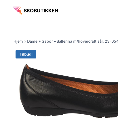
Fortsæt
til
indhold
Hjem
»
Dame
»
Gabor – Ballerina m/hovercraft sål, 23-054
Tilbud!