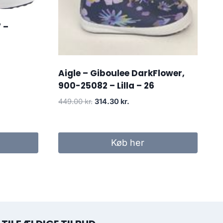
 –
Aigle – Giboulee DarkFlower,
900-25082 – Lilla – 26
Den
Den
449.00
kr.
314.30
kr.
oprindelige
aktuelle
pris
pris
var:
er:
Køb her
449.00 kr..
314.30 kr..