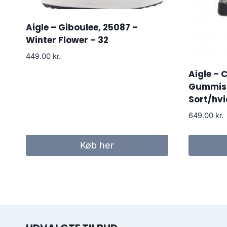
Aigle – Giboulee, 25087 –
Winter Flower – 32
449.00
kr.
Aigle – 
Gummist
Sort/hvi
649.00
kr.
Køb her