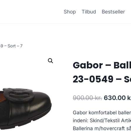
Shop
Tilbud
Bestseller
9 – Sort – 7
Gabor – Bal
23-0549 – So
Den
900.00
kr.
630.00
k
oprindeli
Gabor komfortabel baller
pris
indeni: Skind/Tekstil Art
var:
Ballerina m/hovercraft så