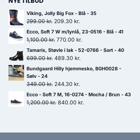
NYE TILBUD
Viking, Jolly Big Fox - Blå - 35
Den
Den
299.00
kr.
209.30
kr.
oprindelige
aktuelle
Ecco, Soft 7 W m/lynlå, 23-0516 - Blå - 41
pris
pris
Den
Den
1,100.00
kr.
770.00
kr.
var:
er:
oprindelige
aktuelle
Tamaris, Støvle i lak - 52-0766 - Sort - 40
299.00 kr..
209.30 kr..
pris
pris
Den
Den
699.00
kr.
489.30
kr.
var:
er:
oprindelige
aktuelle
Bundgaard Hilly hjemmesko, BGH0028 -
1,100.00 kr..
770.00 kr..
pris
pris
Sølv - 24
var:
er:
Den
Den
349.00
kr.
244.30
kr.
699.00 kr..
489.30 kr..
oprindelige
aktuelle
Ecco - Soft 7 M, 16-0274 - Mocha / Brun - 43
pris
pris
Den
Den
1,200.00
kr.
840.00
kr.
var:
er:
oprindelige
aktuelle
349.00 kr..
244.30 kr..
pris
pris
var:
er:
1,200.00 kr..
840.00 kr..