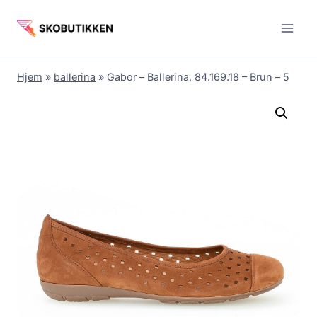
Fortsæt
til
indhold
Hjem
»
ballerina
»
Gabor – Ballerina, 84.169.18 – Brun – 5