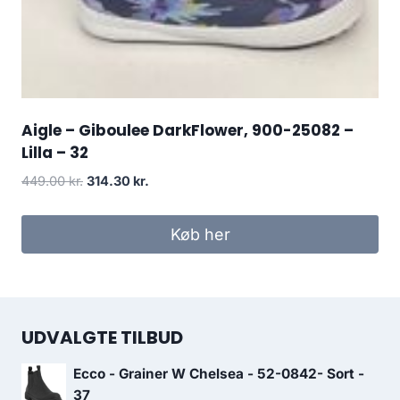
Aigle – Giboulee DarkFlower, 900-25082 –
Lilla – 32
Den
Den
449.00
kr.
314.30
kr.
oprindelige
aktuelle
pris
pris
Køb her
var:
er:
449.00 kr..
314.30 kr..
UDVALGTE TILBUD
Ecco - Grainer W Chelsea - 52-0842- Sort -
37