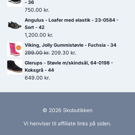
pris
pris
- 36
var:
er:
750.00
kr.
499.00 kr..
349.30 kr..
Angulus - Loafer med elastik - 23-0584 -
Sort - 42
1,200.00
kr.
Viking, Jolly Gummistøvle - Fuchsia - 34
Den
Den
299.00
kr.
209.30
kr.
oprindelige
aktuelle
Glerups - Støvle m/skindsål, 64-0198 -
pris
pris
Koksgrå - 44
var:
er:
649.00
kr.
299.00 kr..
209.30 kr..
© 2026 Skobutikken
Vi henviser til affiliate links på siden.