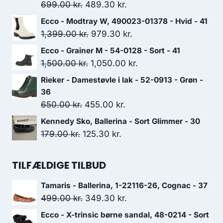
Den
Den
699.00
kr.
489.30
kr.
oprindelige
aktuelle
Ecco - Modtray W, 490023-01378 - Hvid - 41
pris
pris
Den
Den
1,399.00
kr.
979.30
kr.
var:
er:
oprindelige
aktuelle
Ecco - Grainer M - 54-0128 - Sort - 41
699.00 kr..
489.30 kr..
pris
pris
Den
Den
1,500.00
kr.
1,050.00
kr.
var:
er:
oprindelige
aktuelle
Rieker - Damestøvle i lak - 52-0913 - Grøn -
1,399.00 kr..
979.30 kr..
pris
pris
36
var:
er:
Den
Den
650.00
kr.
455.00
kr.
1,500.00 kr..
1,050.00 kr..
oprindelige
aktuelle
Kennedy Sko, Ballerina - Sort Glimmer - 30
pris
pris
Den
Den
179.00
kr.
125.30
kr.
var:
er:
oprindelige
aktuelle
650.00 kr..
455.00 kr..
pris
pris
TILFÆLDIGE TILBUD
var:
er:
Tamaris - Ballerina, 1-22116-26, Cognac - 37
179.00 kr..
125.30 kr..
Den
Den
499.00
kr.
349.30
kr.
oprindelige
aktuelle
Ecco - X-trinsic børne sandal, 48-0214 - Sort