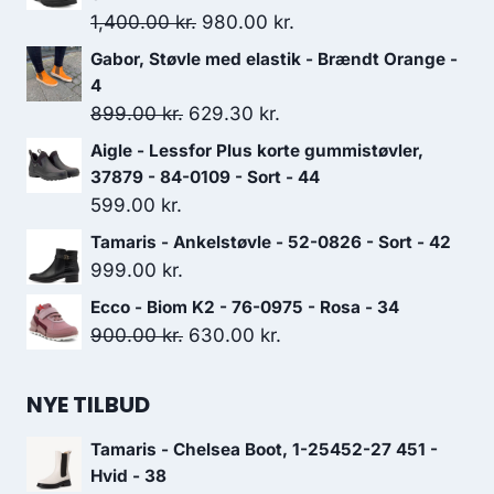
Den
Den
1,400.00
kr.
980.00
kr.
oprindelige
aktuelle
Gabor, Støvle med elastik - Brændt Orange -
pris
pris
4
var:
er:
Den
Den
899.00
kr.
629.30
kr.
1,400.00 kr..
980.00 kr..
oprindelige
aktuelle
Aigle - Lessfor Plus korte gummistøvler,
pris
pris
37879 - 84-0109 - Sort - 44
var:
er:
599.00
kr.
899.00 kr..
629.30 kr..
Tamaris - Ankelstøvle - 52-0826 - Sort - 42
999.00
kr.
Ecco - Biom K2 - 76-0975 - Rosa - 34
Den
Den
900.00
kr.
630.00
kr.
oprindelige
aktuelle
pris
pris
NYE TILBUD
var:
er:
Tamaris - Chelsea Boot, 1-25452-27 451 -
900.00 kr..
630.00 kr..
Hvid - 38