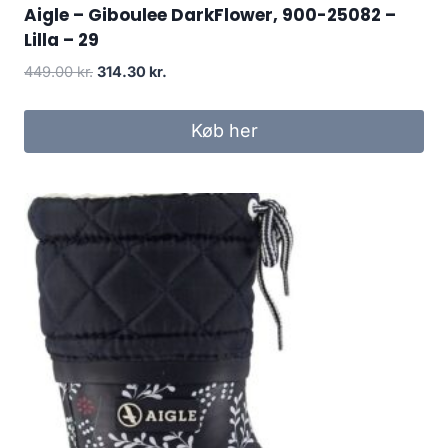
Aigle – Giboulee DarkFlower, 900-25082 –
Lilla – 29
Den
Den
449.00
kr.
314.30
kr.
oprindelige
aktuelle
pris
pris
Køb her
var:
er:
449.00 kr..
314.30 kr..