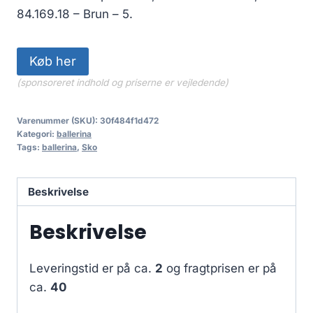
84.169.18 – Brun – 5.
Køb her
(sponsoreret indhold og priserne er vejledende)
Varenummer (SKU):
30f484f1d472
Kategori:
ballerina
Tags:
ballerina
,
Sko
Beskrivelse
Beskrivelse
Leveringstid er på ca.
2
og fragtprisen er på
ca.
40