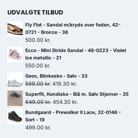
UDVALGTE TILBUD
Fly Flot - Sandal m/kryds over foden, 42-
0721 - Bronze - 38
500.00
kr.
Ecco - Mini Stride Sandal - 48-0223 - Violet
Ice metallic - 21
550.00
kr.
Geox, Blinkesko - Sølv - 33
Den
Den
599.00
kr.
419.30
kr.
oprindelige
aktuelle
Superfit, Kondisko - Blå m. Sølv Stjerner - 35
pris
pris
Den
Den
649.00
kr.
454.30
kr.
var:
er:
oprindelige
aktuelle
Bundgaard - Prewalker II Lace, 32-0146 -
599.00 kr..
419.30 kr..
pris
pris
Sort - 19
var:
er:
499.00
kr.
649.00 kr..
454.30 kr..