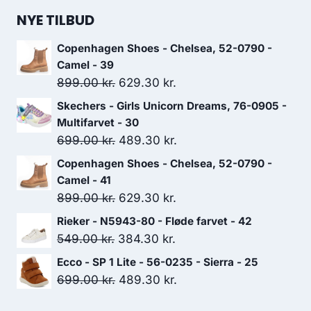
NYE TILBUD
Copenhagen Shoes - Chelsea, 52-0790 -
Camel - 39
Den
Den
899.00
kr.
629.30
kr.
oprindelige
aktuelle
Skechers - Girls Unicorn Dreams, 76-0905 -
pris
pris
Multifarvet - 30
var:
er:
Den
Den
699.00
kr.
489.30
kr.
899.00 kr..
629.30 kr..
oprindelige
aktuelle
Copenhagen Shoes - Chelsea, 52-0790 -
pris
pris
Camel - 41
var:
er:
Den
Den
899.00
kr.
629.30
kr.
699.00 kr..
489.30 kr..
oprindelige
aktuelle
Rieker - N5943-80 - Fløde farvet - 42
pris
pris
Den
Den
549.00
kr.
384.30
kr.
var:
er:
oprindelige
aktuelle
Ecco - SP 1 Lite - 56-0235 - Sierra - 25
899.00 kr..
629.30 kr..
pris
pris
Den
Den
699.00
kr.
489.30
kr.
var:
er:
oprindelige
aktuelle