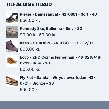
549.00 kr..
384.30 kr..
pris
pris
TILFÆLDIGE TILBUD
var:
er:
Rieker - Damesandal - 42-0661 - Sort - 40
699.00 kr..
489.30 kr..
650.00
kr.
Kennedy Sko, Ballerina - Sølv - 20
Den
Den
99.00
kr.
69.30
kr.
oprindelige
aktuelle
Keen - Skua Mid - 74-0150- Lilla - 32/33
pris
pris
800.00
kr.
var:
er:
Ecco - 2ND Cozmo Fisherman - 48-0218/48-
99.00 kr..
69.30 kr..
0221 - Brun - 30
600.00
kr.
Fly Flot - Sandal m/kryds over foden, 42-
0721 - Bronze - 38
500.00
kr.