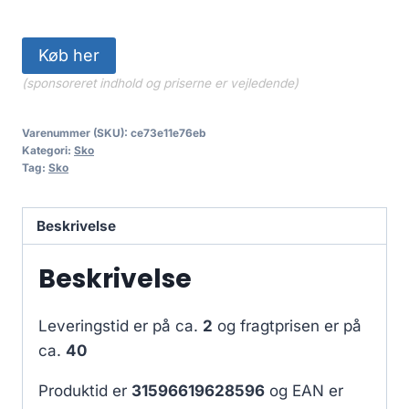
Køb her
(sponsoreret indhold og priserne er vejledende)
Varenummer (SKU):
ce73e11e76eb
Kategori:
Sko
Tag:
Sko
Beskrivelse
Beskrivelse
Leveringstid er på ca.
2
og fragtprisen er på
ca.
40
Produktid er
31596619628596
og EAN er