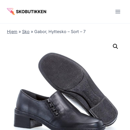
Fortsæt
til
indhold
Hjem
»
Sko
»
Gabor, Hyttesko – Sort – 7