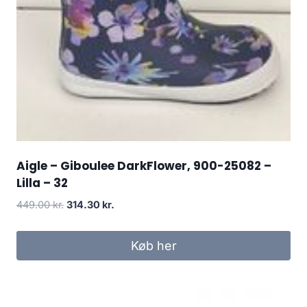
Aigle – Giboulee DarkFlower, 900-25082 –
Lilla – 32
Den
Den
449.00
kr.
314.30
kr.
oprindelige
aktuelle
pris
pris
Køb her
var:
er:
449.00 kr..
314.30 kr..