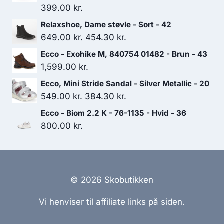
399.00
kr.
Relaxshoe, Dame støvle - Sort - 42
Den
Den
649.00
kr.
454.30
kr.
oprindelige
aktuelle
Ecco - Exohike M, 840754 01482 - Brun - 43
pris
pris
1,599.00
kr.
var:
er:
Ecco, Mini Stride Sandal - Silver Metallic - 20
649.00 kr..
454.30 kr..
Den
Den
549.00
kr.
384.30
kr.
oprindelige
aktuelle
Ecco - Biom 2.2 K - 76-1135 - Hvid - 36
pris
pris
800.00
kr.
var:
er:
549.00 kr..
384.30 kr..
© 2026 Skobutikken
Vi henviser til affiliate links på siden.