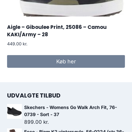
Aigle – Giboulee Print, 25086 – Camou
KAKI/Army – 28
449.00
kr.
Køb her
UDVALGTE TILBUD
Skechers - Womens Go Walk Arch Fit, 76-
0739 - Sort - 37
899.00
kr.
Ecco - Biom K2 vintersøvle, 56-0224 (str 36-