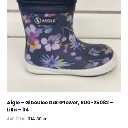
Aigle – Giboulee DarkFlower, 900-25082 –
Lilla – 34
Den
Den
449.00
kr.
314.30
kr.
oprindelige
aktuelle