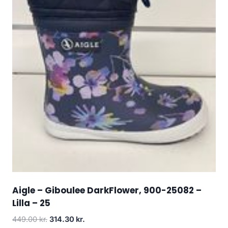
Aigle – Giboulee DarkFlower, 900-25082 –
Lilla – 25
Den
Den
449.00
kr.
314.30
kr.