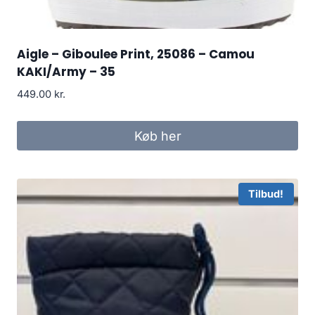
Aigle – Giboulee Print, 25086 – Camou
KAKI/Army – 35
449.00
kr.
Køb her
Tilbud!