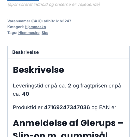
(sponsoreret indhold og priserne er vejledende)
Varenummer (SKU):
a0b3d1db3247
Kategori:
Hjemmesko
Tags:
Hjemmesko
,
Sko
Beskrivelse
Beskrivelse
Leveringstid er på ca.
2
og fragtprisen er på
ca.
40
Produktid er
47169247347036
og EAN er
Anmeldelse af Glerups –
Slip-on m. gummisål,