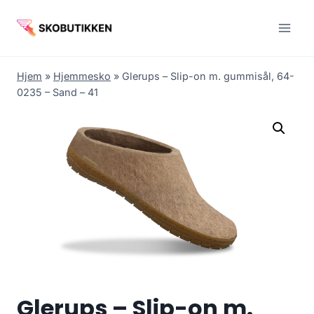
Fortsæt
til
indhold
Hjem
»
Hjemmesko
»
Glerups – Slip-on m. gummisål, 64-
0235 – Sand – 41
Glerups – Slip-on m.