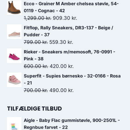
oprindelige
aktuelle
Ecco - Grainer M Amber chelsea støvle, 54-
pris
pris
0119 - Cognac - 42
var:
er:
Den
Den
1,299.00
kr.
909.30
kr.
1,099.00 kr..
769.30 kr..
oprindelige
aktuelle
Fitflop, Rally Sneakers, DR3-137 - Beige /
pris
pris
Pudder - 37
var:
er:
Den
Den
799.00
kr.
559.30
kr.
1,299.00 kr..
909.30 kr..
oprindelige
aktuelle
Rieker - Sneakers m/memosoft, 76-0991 -
pris
pris
Pink - 38
var:
er:
Den
Den
600.00
kr.
420.00
kr.
799.00 kr..
559.30 kr..
oprindelige
aktuelle
Superfit - Supies børnesko - 32-0166 - Rosa
pris
pris
- 21
var:
er:
Den
Den
700.00
kr.
490.00
kr.
600.00 kr..
420.00 kr..
oprindelige
aktuelle
pris
pris
TILFÆLDIGE TILBUD
var:
er:
Aigle - Baby Flac gummistøvle, 900-2501L -
700.00 kr..
490.00 kr..
Regnbue farvet - 22