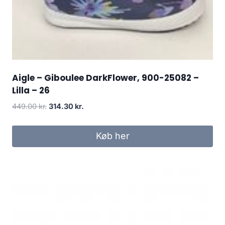
Aigle – Giboulee DarkFlower, 900-25082 –
Lilla – 26
Den
Den
449.00
kr.
314.30
kr.
oprindelige
aktuelle
pris
pris
Køb her
var:
er:
449.00 kr..
314.30 kr..