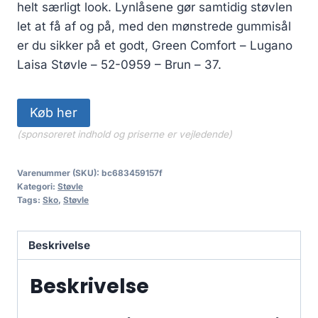
1,400.00 kr..
1,120.00 kr..
helt særligt look. Lynlåsene gør samtidig støvlen
let at få af og på, med den mønstrede gummisål
er du sikker på et godt, Green Comfort – Lugano
Laisa Støvle – 52-0959 – Brun – 37.
Køb her
(sponsoreret indhold og priserne er vejledende)
Varenummer (SKU):
bc683459157f
Kategori:
Støvle
Tags:
Sko
,
Støvle
Beskrivelse
Beskrivelse