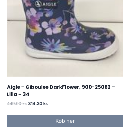
Aigle – Giboulee DarkFlower, 900-25082 –
Lilla – 34
Den
Den
449.00
kr.
314.30
kr.
oprindelige
aktuelle
pris
pris
Køb her
var:
er: