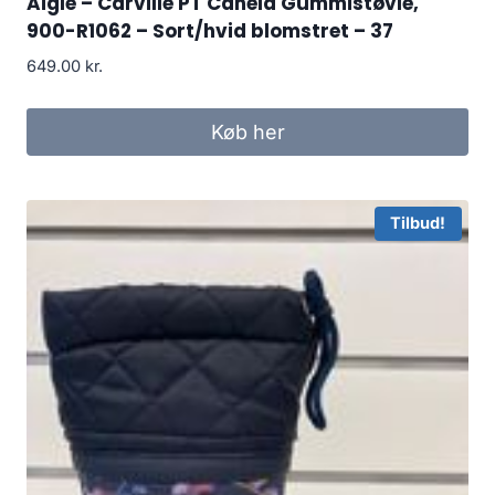
Aigle – Carville PT Canela Gummistøvle,
900-R1062 – Sort/hvid blomstret – 37
649.00
kr.
Køb her
Tilbud!