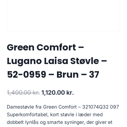
Green Comfort –
Lugano Laisa Støvle –
52-0959 – Brun – 37
Den
Den
1,400.00
kr.
1,120.00
kr.
oprindelige
aktuelle
Damestøvle fra Green Comfort – 321074Q32 097
pris
pris
Superkomfortabel, kort støvle i læder med
var:
er:
dobbelt lynlås og smarte syninger, der giver et