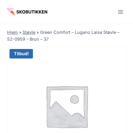
Fortsæt
til
indhold
Hjem
»
Støvle
»
Green Comfort – Lugano Laisa Støvle –
52-0959 – Brun – 37
Tilbud!