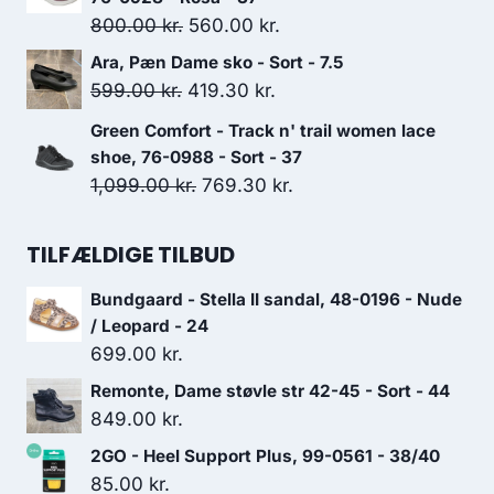
var:
er:
Den
Den
800.00
kr.
560.00
kr.
799.00 kr..
559.30 kr..
oprindelige
aktuelle
Ara, Pæn Dame sko - Sort - 7.5
pris
pris
Den
Den
599.00
kr.
419.30
kr.
var:
er:
oprindelige
aktuelle
Green Comfort - Track n' trail women lace
800.00 kr..
560.00 kr..
pris
pris
shoe, 76-0988 - Sort - 37
var:
er:
Den
Den
1,099.00
kr.
769.30
kr.
599.00 kr..
419.30 kr..
oprindelige
aktuelle
pris
pris
TILFÆLDIGE TILBUD
var:
er:
Bundgaard - Stella II sandal, 48-0196 - Nude
1,099.00 kr..
769.30 kr..
/ Leopard - 24
699.00
kr.
Remonte, Dame støvle str 42-45 - Sort - 44
849.00
kr.
2GO - Heel Support Plus, 99-0561 - 38/40
85.00
kr.