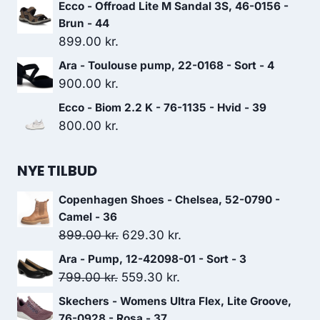
Ecco - Offroad Lite M Sandal 3S, 46-0156 -
Brun - 44
899.00
kr.
Ara - Toulouse pump, 22-0168 - Sort - 4
900.00
kr.
Ecco - Biom 2.2 K - 76-1135 - Hvid - 39
800.00
kr.
NYE TILBUD
Copenhagen Shoes - Chelsea, 52-0790 -
Camel - 36
Den
Den
899.00
kr.
629.30
kr.
oprindelige
aktuelle
Ara - Pump, 12-42098-01 - Sort - 3
pris
pris
Den
Den
799.00
kr.
559.30
kr.
var:
er:
oprindelige
aktuelle
Skechers - Womens Ultra Flex, Lite Groove,
899.00 kr..
629.30 kr..
pris
pris
76-0928 - Rosa - 37