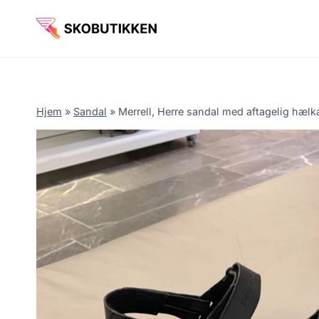
Fortsæt
til
indhold
Hjem
»
Sandal
»
Merrell, Herre sandal med aftagelig hælk