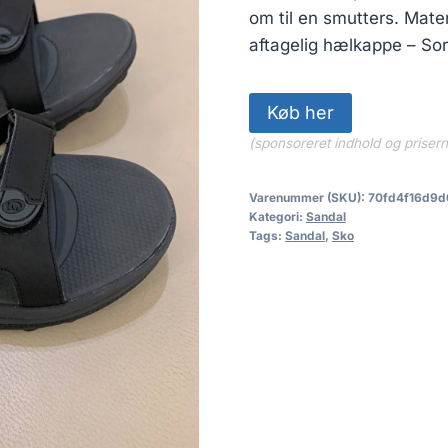
om til en smutters. Mate
aftagelig hælkappe – Sor
Køb her
(sponsoreret indhold og priser
Varenummer (SKU):
70fd4f16d9d
Kategori:
Sandal
Tags:
Sandal
,
Sko