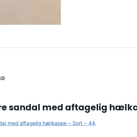
40
re sandal med aftagelig hælka
dal med aftagelig hælkappe – Sort – 44
.