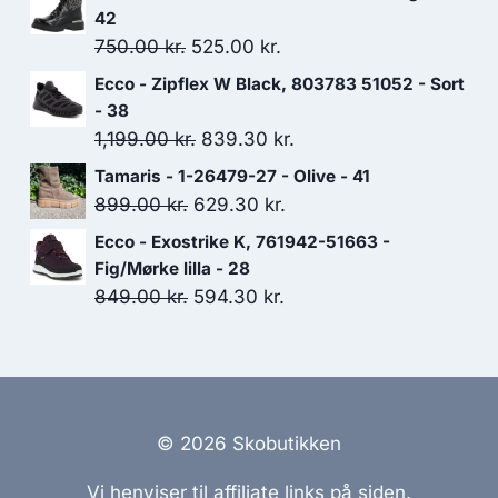
pris
pris
42
var:
er:
Den
Den
750.00
kr.
525.00
kr.
1,199.00 kr..
839.30 kr..
oprindelige
aktuelle
Ecco - Zipflex W Black, 803783 51052 - Sort
pris
pris
- 38
var:
er:
Den
Den
1,199.00
kr.
839.30
kr.
750.00 kr..
525.00 kr..
oprindelige
aktuelle
Tamaris - 1-26479-27 - Olive - 41
pris
pris
Den
Den
899.00
kr.
629.30
kr.
var:
er:
oprindelige
aktuelle
Ecco - Exostrike K, 761942-51663 -
1,199.00 kr..
839.30 kr..
pris
pris
Fig/Mørke lilla - 28
var:
er:
Den
Den
849.00
kr.
594.30
kr.
899.00 kr..
629.30 kr..
oprindelige
aktuelle
pris
pris
var:
er:
849.00 kr..
594.30 kr..
© 2026 Skobutikken
Vi henviser til affiliate links på siden.