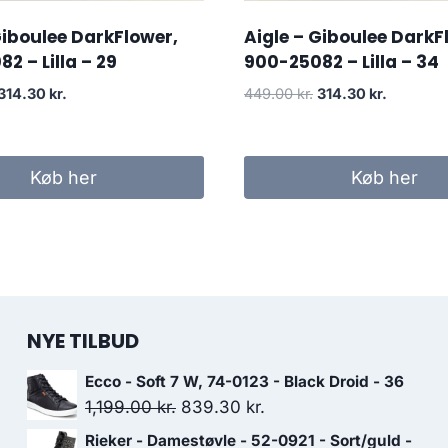
Giboulee DarkFlower,
Aigle – Giboulee DarkF
2 – Lilla – 29
900-25082 – Lilla – 34
Den
Den
Den
Den
314.30
kr.
449.00
kr.
314.30
kr.
oprindelige
aktuelle
oprindelige
aktuelle
pris
pris
pris
pris
var:
er:
var:
er:
Køb her
Køb her
449.00 kr..
314.30 kr..
449.00 kr..
314.30 kr
NYE TILBUD
Ecco - Soft 7 W, 74-0123 - Black Droid - 36
Den
Den
1,199.00
kr.
839.30
kr.
oprindelige
aktuelle
Rieker - Damestøvle - 52-0921 - Sort/guld -