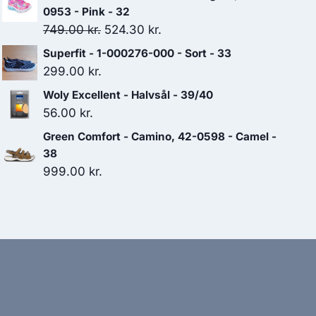
0953 - Pink - 32
Den
Den
749.00
kr.
524.30
kr.
oprindelige
aktuelle
Superfit - 1-000276-000 - Sort - 33
pris
pris
299.00
kr.
var:
er:
Woly Excellent - Halvsål - 39/40
749.00 kr..
524.30 kr..
56.00
kr.
Green Comfort - Camino, 42-0598 - Camel -
38
999.00
kr.