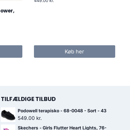
449.00
kr.
lower,
Køb her
..
TILFÆLDIGE TILBUD
Podowell terapisko - 68-0048 - Sort - 43
549.00
kr.
Skechers - Girls Flutter Heart Lights, 76-