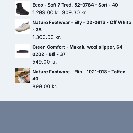
oprindelige
aktuelle
Ecco - Soft 7 Tred, 52-0784 - Sort - 40
pris
pris
Den
Den
1,299.00
kr.
909.30
kr.
var:
er:
oprindelige
aktuelle
Nature Footwear - Elly - 23-0613 - Off White
1,400.00 kr..
980.00 kr..
pris
pris
- 38
var:
er:
1,300.00
kr.
1,299.00 kr..
909.30 kr..
Green Comfort - Makalu wool slipper, 64-
0202 - Blå - 37
549.00
kr.
Nature Footware - Elin - 1021-018 - Toffee -
40
899.00
kr.