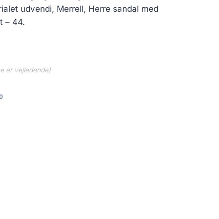
rialet udvendi, Merrell, Herre sandal med
t – 44.
ne er vejledende)
0