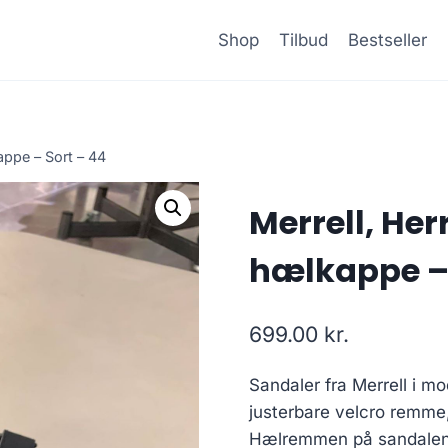
Shop
Tilbud
Bestseller
appe – Sort – 44
Merrell, He
hælkappe – 
699.00
kr.
Sandaler fra Merrell i 
justerbare velcro remme,
Hælremmen på sandalen e