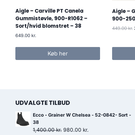
Aigle – Carville PT Canela
Aigle – 
Gummistøvle, 900-R1062 –
900-2508
Sort/hvid blomstret – 38
449.00
kr.
649.00
kr.
Køb her
UDVALGTE TILBUD
Ecco - Grainer W Chelsea - 52-0842- Sort -
38
Den
Den
1,400.00
kr.
980.00
kr.