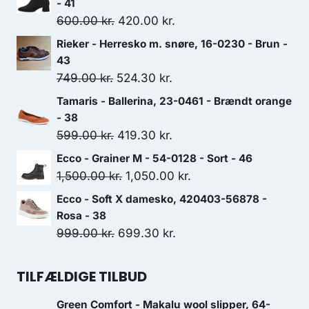
- 41
Den
Den
600.00
kr.
420.00
kr.
oprindelige
aktuelle
Rieker - Herresko m. snøre, 16-0230 - Brun -
pris
pris
43
var:
er:
Den
Den
749.00
kr.
524.30
kr.
600.00 kr..
420.00 kr..
oprindelige
aktuelle
Tamaris - Ballerina, 23-0461 - Brændt orange
pris
pris
- 38
var:
er:
Den
Den
599.00
kr.
419.30
kr.
749.00 kr..
524.30 kr..
oprindelige
aktuelle
Ecco - Grainer M - 54-0128 - Sort - 46
pris
pris
Den
Den
1,500.00
kr.
1,050.00
kr.
var:
er:
oprindelige
aktuelle
Ecco - Soft X damesko, 420403-56878 -
599.00 kr..
419.30 kr..
pris
pris
Rosa - 38
var:
er:
Den
Den
999.00
kr.
699.30
kr.
1,500.00 kr..
1,050.00 kr..
oprindelige
aktuelle
pris
pris
TILFÆLDIGE TILBUD
var:
er:
Green Comfort - Makalu wool slipper, 64-
999.00 kr..
699.30 kr..