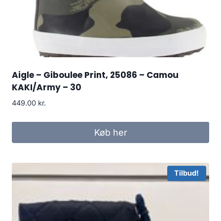
Aigle – Giboulee Print, 25086 – Camou
KAKI/Army – 30
449.00
kr.
Køb her
Tilbud!