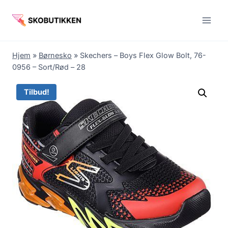
Fortsæt
til
indhold
Hjem
»
Børnesko
»
Skechers – Boys Flex Glow Bolt, 76-
0956 – Sort/Rød – 28
Tilbud!