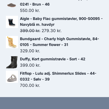
0241 - Brun - 46
550.00
kr.
Aigle - Baby Flac gummistøvler, 900-S0095 -
Navyblå m. havdyr
Den
Den
399.00
kr.
279.30
kr.
oprindelige
aktuelle
Bundgaard - Charly high Gummistøvle, 84-
pris
pris
0105 - Summer flower - 31
var:
er:
329.00
kr.
399.00 kr..
279.30 kr..
Duffy, Kort gummistrøvle - Sort - 42
399.00
kr.
Fitflop - Lulu adj. Shimmerlux Slides - 44-
0332 - Sølv - 39
700.00
kr.