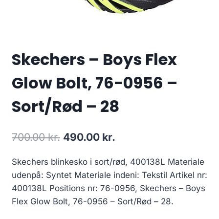
Skechers – Boys Flex
Glow Bolt, 76-0956 –
Sort/Rød – 28
Den
Den
700.00
kr.
490.00
kr.
oprindelige
aktuelle
Skechers blinkesko i sort/rød, 400138L Materiale
pris
pris
udenpå: Syntet Materiale indeni: Tekstil Artikel nr:
var:
er:
400138L Positions nr: 76-0956, Skechers – Boys
700.00 kr..
490.00 kr..
Flex Glow Bolt, 76-0956 – Sort/Rød – 28.