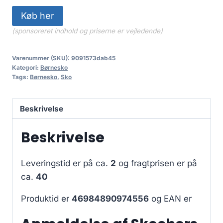
Køb her
(sponsoreret indhold og priserne er vejledende)
Varenummer (SKU):
9091573dab45
Kategori:
Børnesko
Tags:
Børnesko
,
Sko
Beskrivelse
Beskrivelse
Leveringstid er på ca.
2
og fragtprisen er på
ca.
40
Produktid er
46984890974556
og EAN er