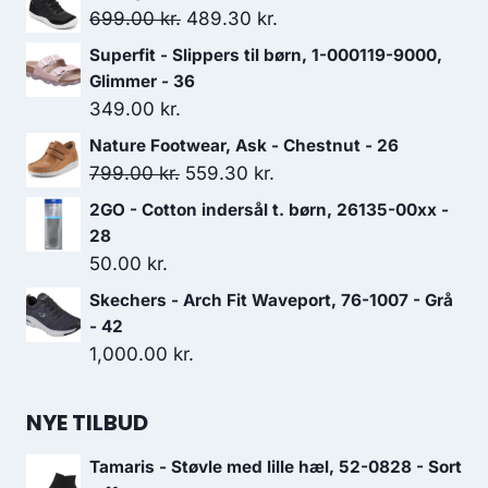
Den
Den
699.00
kr.
489.30
kr.
oprindelige
aktuelle
Superfit - Slippers til børn, 1-000119-9000,
pris
pris
Glimmer - 36
var:
er:
349.00
kr.
699.00 kr..
489.30 kr..
Nature Footwear, Ask - Chestnut - 26
Den
Den
799.00
kr.
559.30
kr.
oprindelige
aktuelle
2GO - Cotton indersål t. børn, 26135-00xx -
pris
pris
28
var:
er:
50.00
kr.
799.00 kr..
559.30 kr..
Skechers - Arch Fit Waveport, 76-1007 - Grå
- 42
1,000.00
kr.
NYE TILBUD
Tamaris - Støvle med lille hæl, 52-0828 - Sort