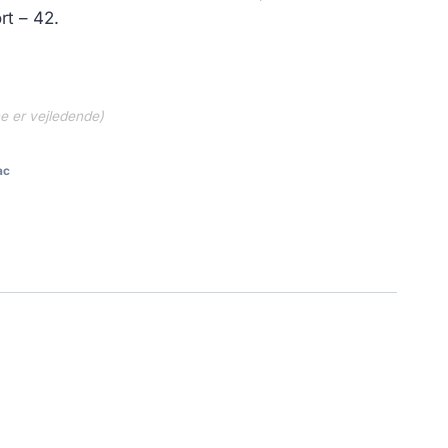
rt – 42.
ne er vejledende)
ac