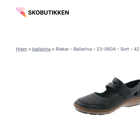
Fortsæt
til
indhold
Hjem
»
ballerina
»
Rieker – Ballerina – 23-0604 – Sort – 42