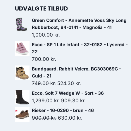
UDVALGTE TILBUD
Green Comfort - Annemette Voss Sky Long
Rubberboot, 84-0141 - Magnolia - 41
1,000.00
kr.
Ecco - SP 1 Lite Infant - 32-0182 - Lyserød -
22
700.00
kr.
Bundgaard, Rabbit Velcro, BG303069G -
Guld - 21
Den
Den
749.00
kr.
524.30
kr.
oprindelige
aktuelle
Ecco, Soft 7 Wedge W - Sort - 36
pris
pris
Den
Den
1,299.00
kr.
909.30
kr.
var:
er:
oprindelige
aktuelle
Rieker - 16-0290 - brun - 46
749.00 kr..
524.30 kr..
pris
pris
Den
Den
900.00
kr.
630.00
kr.
var:
er:
oprindelige
aktuelle