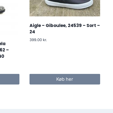
Aigle – Giboulee, 24539 – Sort –
24
399.00
kr.
ela
62 –
40
Køb her