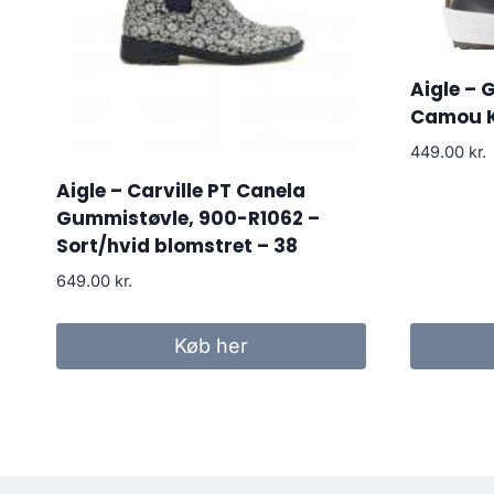
Aigle – 
Camou K
449.00
kr.
Aigle – Carville PT Canela
Gummistøvle, 900-R1062 –
Sort/hvid blomstret – 38
649.00
kr.
Køb her