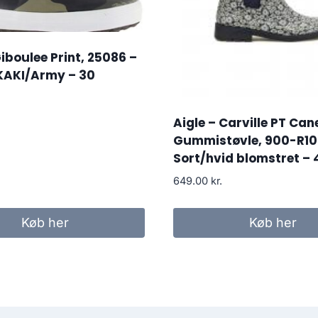
Giboulee Print, 25086 –
AKI/Army – 30
Aigle – Carville PT Can
Gummistøvle, 900-R10
Sort/hvid blomstret – 
649.00
kr.
Køb her
Køb her