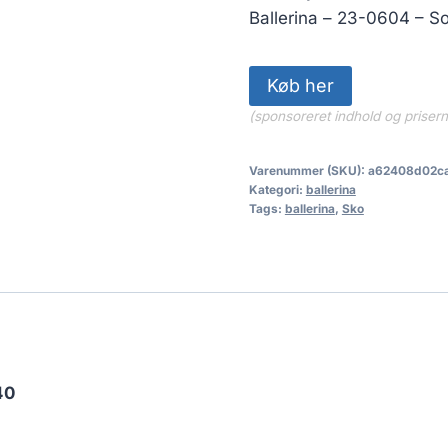
Ballerina – 23-0604 – So
Køb her
(sponsoreret indhold og priser
Varenummer (SKU):
a62408d02c
Kategori:
ballerina
Tags:
ballerina
,
Sko
40