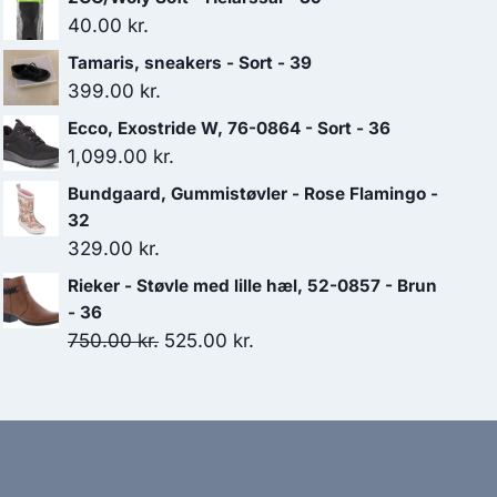
40.00
kr.
Tamaris, sneakers - Sort - 39
399.00
kr.
Ecco, Exostride W, 76-0864 - Sort - 36
1,099.00
kr.
Bundgaard, Gummistøvler - Rose Flamingo -
32
329.00
kr.
Rieker - Støvle med lille hæl, 52-0857 - Brun
- 36
Den
Den
750.00
kr.
525.00
kr.
oprindelige
aktuelle
pris
pris
var:
er:
750.00 kr..
525.00 kr..