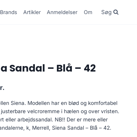
Søg
Brands
Artikler
Anmeldelser
Om
na Sandal – Blå – 42
Den
r.
ge
aktuelle
ellen Siena. Modellen har en blød og komfortabel
pris
d justerbare velcroremme i hælen og over vristen.
er:
rt eller arbejdssandal. NB!! Der er mere eller
..
489.30 kr..
ndalerne, k, Merrell, Siena Sandal – Blå – 42.