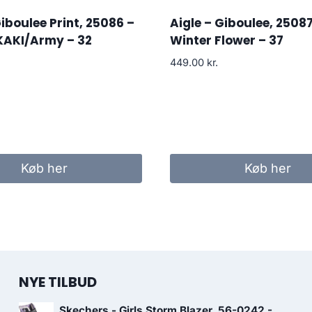
Giboulee Print, 25086 –
Aigle – Giboulee, 25087
AKI/Army – 32
Winter Flower – 37
449.00
kr.
Køb her
Køb her
NYE TILBUD
Skechers - Girls Storm Blazer, 56-0242 -