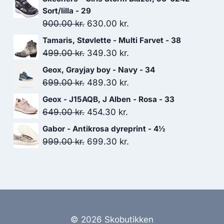
Sort/lilla - 29
Den
Den
900.00
kr.
630.00
kr.
oprindelige
aktuelle
Tamaris, Støvlette - Multi Farvet - 38
pris
pris
Den
Den
499.00
kr.
349.30
kr.
var:
er:
oprindelige
aktuelle
Geox, Grayjay boy - Navy - 34
900.00 kr..
630.00 kr..
pris
pris
Den
Den
699.00
kr.
489.30
kr.
var:
er:
oprindelige
aktuelle
Geox - J15AQB, J Alben - Rosa - 33
499.00 kr..
349.30 kr..
pris
pris
Den
Den
649.00
kr.
454.30
kr.
var:
er:
oprindelige
aktuelle
Gabor - Antikrosa dyreprint - 4½
699.00 kr..
489.30 kr..
pris
pris
Den
Den
999.00
kr.
699.30
kr.
var:
er:
oprindelige
aktuelle
649.00 kr..
454.30 kr..
pris
pris
var:
er:
999.00 kr..
699.30 kr..
© 2026 Skobutikken