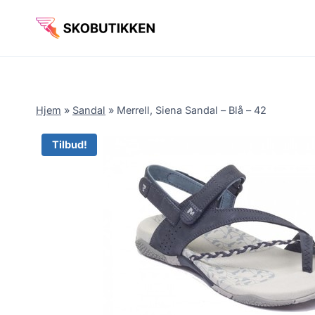
Fortsæt
til
indhold
Hjem
»
Sandal
»
Merrell, Siena Sandal – Blå – 42
Tilbud!