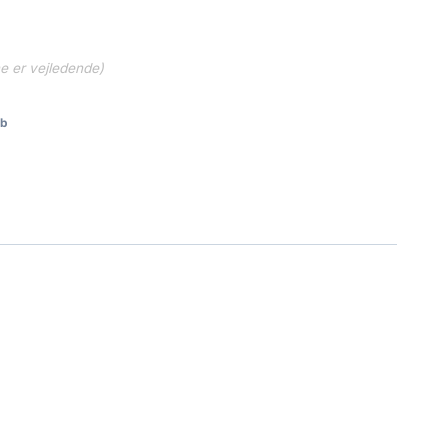
ne er vejledende)
9b