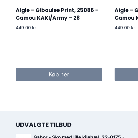
Aigle – Giboulee Print, 25086 –
Aigle – 
Camou KAKI/Army – 28
Camou K
449.00
kr.
449.00
kr.
Køb her
UDVALGTE TILBUD
Gabor - Sko med lille kilehæl, 22-0175 -