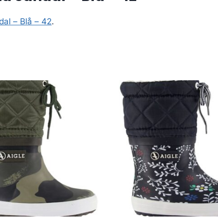
dal – Blå – 42
.