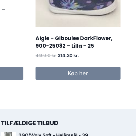
 –
Aigle – Giboulee DarkFlower,
900-25082 – Lilla – 25
Den
Den
449.00
kr.
314.30
kr.
oprindelige
aktuelle
pris
pris
Køb her
var:
er:
449.00 kr..
314.30 kr..
TILFÆLDIGE TILBUD
2GO/Woly Soft - Helårssål - 39