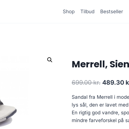
Shop
Tilbud
Bestseller
Merrell, Sie
Den
699.00
kr.
489.30
k
oprindeli
Sandal fra Merrell i mod
pris
lys sål, den er lavet me
var:
En rigtig god vandre, spo
699.00 kr
mindre farveforskel på sa