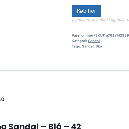
Køb her
(sponsoreret indhold og priser
Varenummer (SKU):
a762a14238
Kategori:
Sandal
Tags:
Sandal
,
Sko
40
na Sandal – Blå – 42