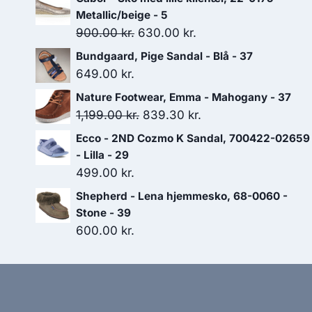
Metallic/beige - 5
Den
Den
900.00
kr.
630.00
kr.
oprindelige
aktuelle
Bundgaard, Pige Sandal - Blå - 37
pris
pris
649.00
kr.
var:
er:
Nature Footwear, Emma - Mahogany - 37
900.00 kr..
630.00 kr..
Den
Den
1,199.00
kr.
839.30
kr.
oprindelige
aktuelle
Ecco - 2ND Cozmo K Sandal, 700422-02659
pris
pris
- Lilla - 29
var:
er:
499.00
kr.
1,199.00 kr..
839.30 kr..
Shepherd - Lena hjemmesko, 68-0060 -
Stone - 39
600.00
kr.