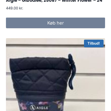
Aigle – Giboulee, 25087 – Winter Flower – 24
449.00
kr.
Køb her
Tilbud!