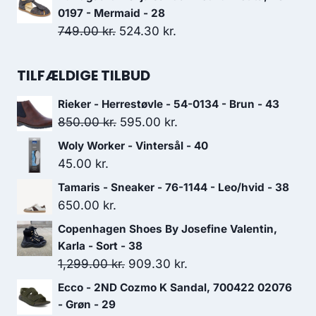
pris
pris
0197 - Mermaid - 28
var:
er:
Den
Den
749.00
kr.
524.30
kr.
899.00 kr..
629.30 kr..
oprindelige
aktuelle
pris
pris
TILFÆLDIGE TILBUD
var:
er:
Rieker - Herrestøvle - 54-0134 - Brun - 43
749.00 kr..
524.30 kr..
Den
Den
850.00
kr.
595.00
kr.
oprindelige
aktuelle
Woly Worker - Vintersål - 40
pris
pris
45.00
kr.
var:
er:
Tamaris - Sneaker - 76-1144 - Leo/hvid - 38
850.00 kr..
595.00 kr..
650.00
kr.
Copenhagen Shoes By Josefine Valentin,
Karla - Sort - 38
Den
Den
1,299.00
kr.
909.30
kr.
oprindelige
aktuelle
Ecco - 2ND Cozmo K Sandal, 700422 02076
pris
pris
- Grøn - 29