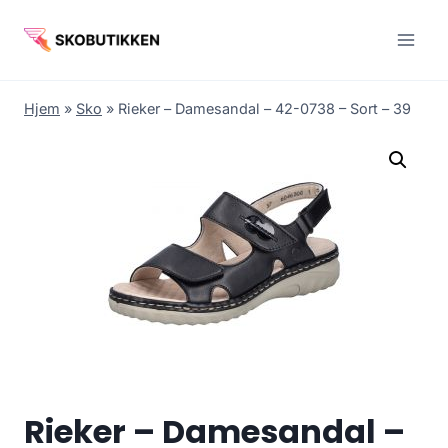
Fortsæt
til
indhold
Hjem
»
Sko
»
Rieker – Damesandal – 42-0738 – Sort – 39
Rieker – Damesandal –