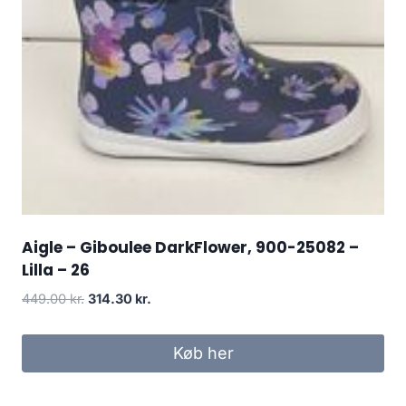
Aigle – Giboulee DarkFlower, 900-25082 –
Lilla – 26
Den
Den
449.00
kr.
314.30
kr.
oprindelige
aktuelle
pris
pris
Køb her
var:
er:
449.00 kr..
314.30 kr..