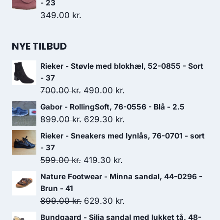
- 23
349.00
kr.
NYE TILBUD
Rieker - Støvle med blokhæl, 52-0855 - Sort
- 37
Den
Den
700.00
kr.
490.00
kr.
oprindelige
aktuelle
Gabor - RollingSoft, 76-0556 - Blå - 2.5
pris
pris
Den
Den
899.00
kr.
629.30
kr.
var:
er:
oprindelige
aktuelle
Rieker - Sneakers med lynlås, 76-0701 - sort
700.00 kr..
490.00 kr..
pris
pris
- 37
var:
er:
Den
Den
599.00
kr.
419.30
kr.
899.00 kr..
629.30 kr..
oprindelige
aktuelle
Nature Footwear - Minna sandal, 44-0296 -
pris
pris
Brun - 41
var:
er:
Den
Den
899.00
kr.
629.30
kr.
599.00 kr..
419.30 kr..
oprindelige
aktuelle
Bundgaard - Silja sandal med lukket tå, 48-