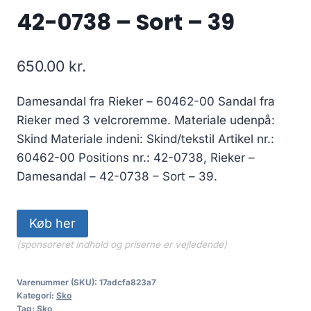
42-0738 – Sort – 39
650.00
kr.
Damesandal fra Rieker – 60462-00 Sandal fra
Rieker med 3 velcroremme. Materiale udenpå:
Skind Materiale indeni: Skind/tekstil Artikel nr.:
60462-00 Positions nr.: 42-0738, Rieker –
Damesandal – 42-0738 – Sort – 39.
Køb her
(sponsoreret indhold og priserne er vejledende)
Varenummer (SKU):
17adcfa823a7
Kategori:
Sko
Tag:
Sko