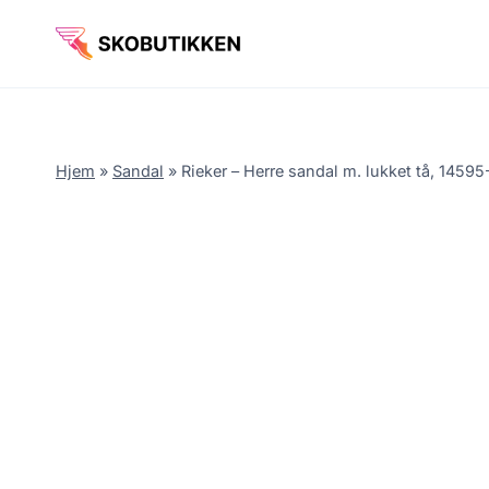
Fortsæt
til
indhold
Hjem
»
Sandal
»
Rieker – Herre sandal m. lukket tå, 14595