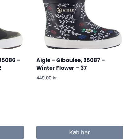
 25086 –
Aigle – Giboulee, 25087 –
2
Winter Flower – 37
449.00
kr.
Køb her