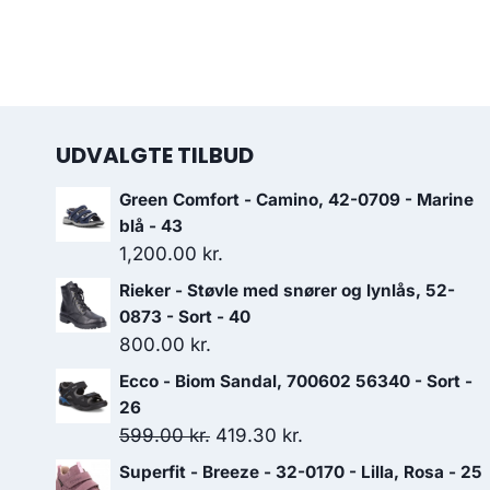
UDVALGTE TILBUD
Green Comfort - Camino, 42-0709 - Marine
blå - 43
1,200.00
kr.
Rieker - Støvle med snører og lynlås, 52-
0873 - Sort - 40
800.00
kr.
Ecco - Biom Sandal, 700602 56340 - Sort -
26
Den
Den
599.00
kr.
419.30
kr.
oprindelige
aktuelle
Superfit - Breeze - 32-0170 - Lilla, Rosa - 25