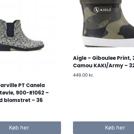
Aigle – Giboulee Print,
Camou KAKI/Army – 3
449.00
kr.
Carville PT Canela
øvle, 900-R1062 –
d blomstret – 36
Køb her
Køb her