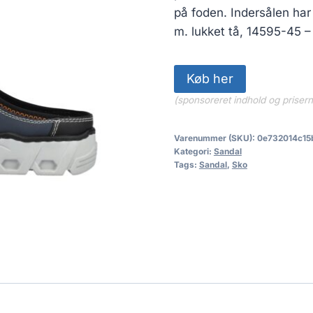
på foden. Indersålen har
m. lukket tå, 14595-45 –
Køb her
(sponsoreret indhold og priser
Varenummer (SKU):
0e732014c15
Kategori:
Sandal
Tags:
Sandal
,
Sko