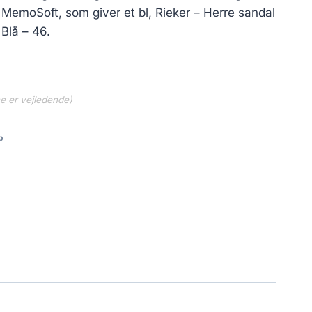
 MemoSoft, som giver et bl, Rieker – Herre sandal
 Blå – 46.
ne er vejledende)
b