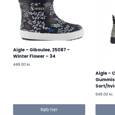
Aigle – Giboulee, 25087 –
Winter Flower – 34
449.00
kr.
Aigle – 
Gummist
Sort/hvi
649.00
kr.
Køb her