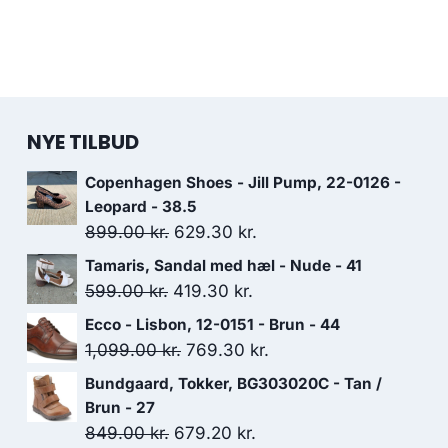
NYE TILBUD
Copenhagen Shoes - Jill Pump, 22-0126 -
Leopard - 38.5
Den
Den
899.00
kr.
629.30
kr.
oprindelige
aktuelle
Tamaris, Sandal med hæl - Nude - 41
pris
pris
Den
Den
599.00
kr.
419.30
kr.
var:
er:
oprindelige
aktuelle
Ecco - Lisbon, 12-0151 - Brun - 44
899.00 kr..
629.30 kr..
pris
pris
Den
Den
1,099.00
kr.
769.30
kr.
var:
er:
oprindelige
aktuelle
Bundgaard, Tokker, BG303020C - Tan /
599.00 kr..
419.30 kr..
pris
pris
Brun - 27
var:
er:
Den
Den
849.00
kr.
679.20
kr.