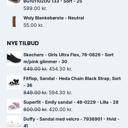
BG101102DG 133 - Sort - 25
599.00
kr.
Woly Blankebørste - Neutral
55.00
kr.
NYE TILBUD
Skechers - Girls Ultra Flex, 76-0826 - Sort
m/pink glimmer - 30
Den
Den
649.00
kr.
454.30
kr.
oprindelige
aktuelle
Fitflop, Sandal - Heda Chain Black Strap, Sort
pris
pris
- 36
var:
er:
Den
Den
849.00
kr.
594.30
kr.
649.00 kr..
454.30 kr..
oprindelige
aktuelle
Superfit - Emily sandal - 48-0229 - Lilla - 28
pris
pris
Den
Den
600.00
kr.
420.00
kr.
var:
er:
oprindelige
aktuelle
Duffy - Sandal med velcro - 7936901 - Hvid -
849.00 kr..
594.30 kr..
pris
pris
41