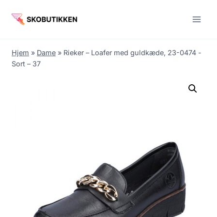
Fortsæt
til
indhold
Hjem
»
Dame
»
Rieker – Loafer med guldkæde, 23-0474 -
Sort – 37