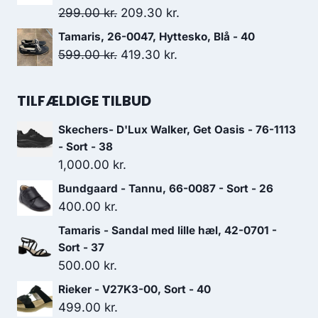
var:
er:
Den
Den
299.00
kr.
209.30
kr.
600.00 kr..
420.00 kr..
oprindelige
aktuelle
Tamaris, 26-0047, Hyttesko, Blå - 40
pris
pris
Den
Den
599.00
kr.
419.30
kr.
var:
er:
oprindelige
aktuelle
299.00 kr..
209.30 kr..
pris
pris
TILFÆLDIGE TILBUD
var:
er:
Skechers- D'Lux Walker, Get Oasis - 76-1113
599.00 kr..
419.30 kr..
- Sort - 38
1,000.00
kr.
Bundgaard - Tannu, 66-0087 - Sort - 26
400.00
kr.
Tamaris - Sandal med lille hæl, 42-0701 -
Sort - 37
500.00
kr.
Rieker - V27K3-00, Sort - 40
499.00
kr.