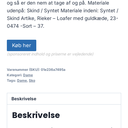
og så er den nem at tage af og på. Materiale
udenpå: Skind / Syntet Materiale indeni: Syntet /
Skind Artike, Rieker – Loafer med guldkæde, 23-
0474 -Sort – 37.
Køb her
(sponsoreret indhold og priserne er vejledende)
Varenummer (SKU):
01e236a7495a
Kategori:
Dame
Tags:
Dame
,
Sko
Beskrivelse
Beskrivelse