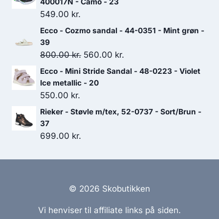
400017N - Camo - 23
var:
er:
549.00
kr.
700.00 kr..
490.00 kr..
Ecco - Cozmo sandal - 44-0351 - Mint grøn -
39
Den
Den
800.00
kr.
560.00
kr.
oprindelige
aktuelle
Ecco - Mini Stride Sandal - 48-0223 - Violet
pris
pris
Ice metallic - 20
var:
er:
550.00
kr.
800.00 kr..
560.00 kr..
Rieker - Støvle m/tex, 52-0737 - Sort/Brun -
37
699.00
kr.
© 2026 Skobutikken
Vi henviser til affiliate links på siden.