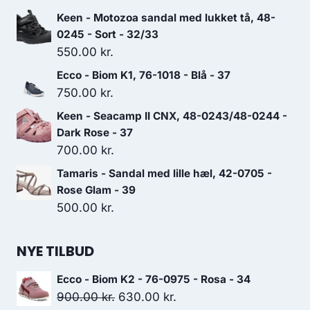
Keen - Motozoa sandal med lukket tå, 48-
0245 - Sort - 32/33
550.00
kr.
Ecco - Biom K1, 76-1018 - Blå - 37
750.00
kr.
Keen - Seacamp II CNX, 48-0243/48-0244 -
Dark Rose - 37
700.00
kr.
Tamaris - Sandal med lille hæl, 42-0705 -
Rose Glam - 39
500.00
kr.
NYE TILBUD
Ecco - Biom K2 - 76-0975 - Rosa - 34
Den
Den
900.00
kr.
630.00
kr.