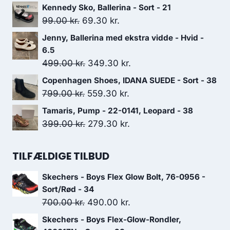
oprindelige
aktuelle
Kennedy Sko, Ballerina - Sort - 21
pris
pris
Den
Den
99.00
kr.
69.30
kr.
var:
er:
oprindelige
aktuelle
Jenny, Ballerina med ekstra vidde - Hvid -
900.00 kr..
630.00 kr..
pris
pris
6.5
var:
er:
Den
Den
499.00
kr.
349.30
kr.
99.00 kr..
69.30 kr..
oprindelige
aktuelle
Copenhagen Shoes, IDANA SUEDE - Sort - 38
pris
pris
Den
Den
799.00
kr.
559.30
kr.
var:
er:
oprindelige
aktuelle
Tamaris, Pump - 22-0141, Leopard - 38
499.00 kr..
349.30 kr..
pris
pris
Den
Den
399.00
kr.
279.30
kr.
var:
er:
oprindelige
aktuelle
799.00 kr..
559.30 kr..
pris
pris
TILFÆLDIGE TILBUD
var:
er:
Skechers - Boys Flex Glow Bolt, 76-0956 -
399.00 kr..
279.30 kr..
Sort/Rød - 34
Den
Den
700.00
kr.
490.00
kr.
oprindelige
aktuelle
Skechers - Boys Flex-Glow-Rondler,
pris
pris