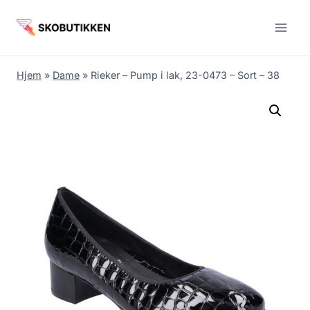
Fortsæt
til
indhold
Hjem
»
Dame
»
Rieker – Pump i lak, 23-0473 – Sort – 38