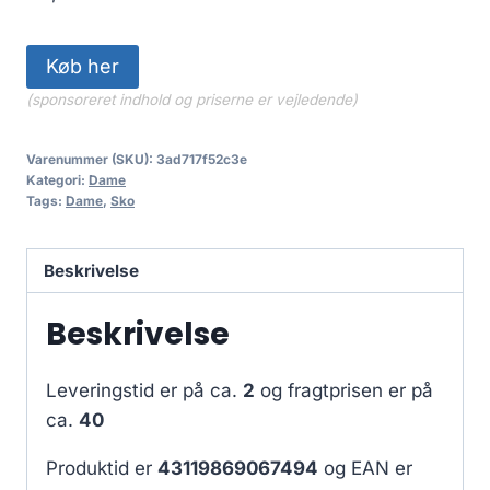
Køb her
(sponsoreret indhold og priserne er vejledende)
Varenummer (SKU):
3ad717f52c3e
Kategori:
Dame
Tags:
Dame
,
Sko
Beskrivelse
Beskrivelse
Leveringstid er på ca.
2
og fragtprisen er på
ca.
40
Produktid er
43119869067494
og EAN er