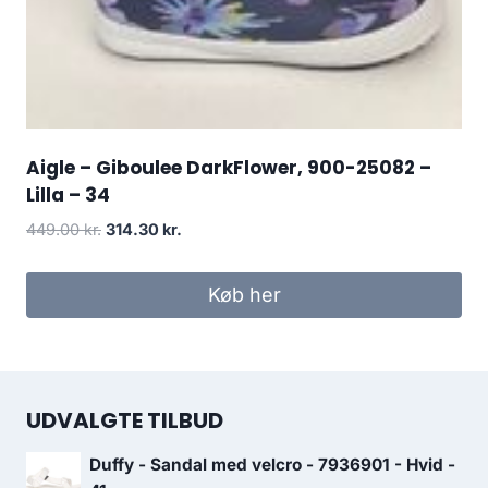
Aigle – Giboulee DarkFlower, 900-25082 –
Lilla – 34
Den
Den
449.00
kr.
314.30
kr.
oprindelige
aktuelle
pris
pris
Køb her
var:
er:
449.00 kr..
314.30 kr..
UDVALGTE TILBUD
Duffy - Sandal med velcro - 7936901 - Hvid -