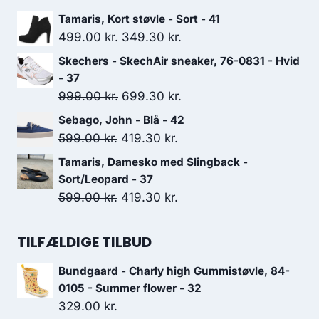
oprindelige
aktuelle
Tamaris, Kort støvle - Sort - 41
pris
pris
Den
Den
499.00
kr.
349.30
kr.
var:
er:
oprindelige
aktuelle
Skechers - SkechAir sneaker, 76-0831 - Hvid
299.00 kr..
209.30 kr..
pris
pris
- 37
var:
er:
Den
Den
999.00
kr.
699.30
kr.
499.00 kr..
349.30 kr..
oprindelige
aktuelle
Sebago, John - Blå - 42
pris
pris
Den
Den
599.00
kr.
419.30
kr.
var:
er:
oprindelige
aktuelle
Tamaris, Damesko med Slingback -
999.00 kr..
699.30 kr..
pris
pris
Sort/Leopard - 37
var:
er:
Den
Den
599.00
kr.
419.30
kr.
599.00 kr..
419.30 kr..
oprindelige
aktuelle
pris
pris
TILFÆLDIGE TILBUD
var:
er:
Bundgaard - Charly high Gummistøvle, 84-
599.00 kr..
419.30 kr..
0105 - Summer flower - 32
329.00
kr.