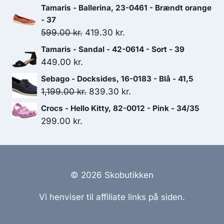
Tamaris - Ballerina, 23-0461 - Brændt orange
- 37
Den
Den
599.00
kr.
419.30
kr.
oprindelige
aktuelle
Tamaris - Sandal - 42-0614 - Sort - 39
pris
pris
449.00
kr.
var:
er:
Sebago - Docksides, 16-0183 - Blå - 41,5
599.00 kr..
419.30 kr..
Den
Den
1,199.00
kr.
839.30
kr.
oprindelige
aktuelle
Crocs - Hello Kitty, 82-0012 - Pink - 34/35
pris
pris
299.00
kr.
var:
er:
1,199.00 kr..
839.30 kr..
© 2026 Skobutikken
Vi henviser til affiliate links på siden.