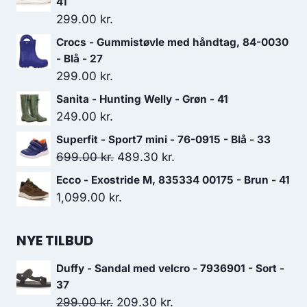
41
299.00
kr.
Crocs - Gummistøvle med håndtag, 84-0030
- Blå - 27
299.00
kr.
Sanita - Hunting Welly - Grøn - 41
249.00
kr.
Superfit - Sport7 mini - 76-0915 - Blå - 33
Den
Den
699.00
kr.
489.30
kr.
oprindelige
aktuelle
Ecco - Exostride M, 835334 00175 - Brun - 41
pris
pris
1,099.00
kr.
var:
er:
699.00 kr..
489.30 kr..
NYE TILBUD
Duffy - Sandal med velcro - 7936901 - Sort -
37
Den
Den
299.00
kr.
209.30
kr.