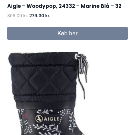
Aigle – Woodypop, 24332 – Marine Blå – 32
Den
Den
399.00
kr.
279.30
kr.
oprindelige
aktuelle
pris
pris
Køb her
var:
er:
399.00 kr..
279.30 kr..