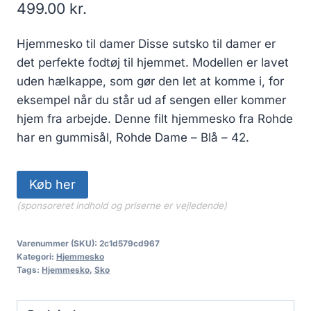
499.00
kr.
Hjemmesko til damer Disse sutsko til damer er
det perfekte fodtøj til hjemmet. Modellen er lavet
uden hælkappe, som gør den let at komme i, for
eksempel når du står ud af sengen eller kommer
hjem fra arbejde. Denne filt hjemmesko fra Rohde
har en gummisål, Rohde Dame – Blå – 42.
Køb her
(sponsoreret indhold og priserne er vejledende)
Varenummer (SKU):
2c1d579cd967
Kategori:
Hjemmesko
Tags:
Hjemmesko
,
Sko