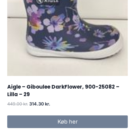
Aigle – Giboulee DarkFlower, 900-25082 –
Lilla – 29
Den
Den
449.00
kr.
314.30
kr.
oprindelige
aktuelle
pris
pris
Køb her
var:
er:
449.00 kr..
314.30 kr..