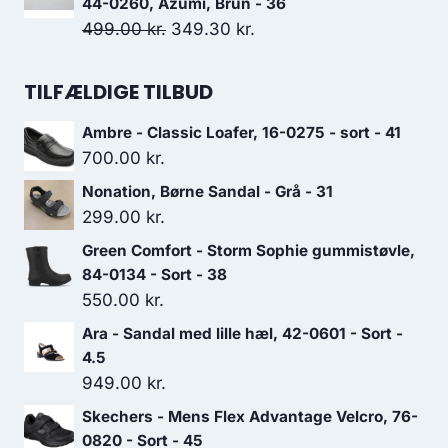
44-0260, Azumi, Brun - 36
var:
er:
Den
Den
499.00
kr.
349.30
kr.
1,100.00 kr..
770.00 kr..
oprindelige
aktuelle
pris
pris
TILFÆLDIGE TILBUD
var:
er:
Ambre - Classic Loafer, 16-0275 - sort - 41
499.00 kr..
349.30 kr..
700.00
kr.
Nonation, Børne Sandal - Grå - 31
299.00
kr.
Green Comfort - Storm Sophie gummistøvle,
84-0134 - Sort - 38
550.00
kr.
Ara - Sandal med lille hæl, 42-0601 - Sort -
4.5
949.00
kr.
Skechers - Mens Flex Advantage Velcro, 76-
0820 - Sort - 45