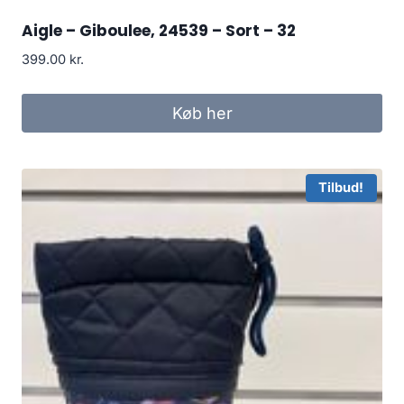
Aigle – Giboulee, 24539 – Sort – 32
399.00
kr.
Køb her
Tilbud!