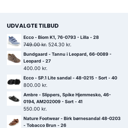
449.00 kr..
314.30 kr..
UDVALGTE TILBUD
Ecco - Biom K1, 76-0793 - Lilla - 28
Den
Den
749.00
kr.
524.30
kr.
oprindelige
aktuelle
Bundgaard - Tannu i Leopard, 66-0089 -
pris
pris
Leopard - 27
var:
er:
400.00
kr.
749.00 kr..
524.30 kr..
Ecco - SP.1 Lite sandal - 48-0215 - Sort - 40
800.00
kr.
Ambre - Slippers, Spike Hjemmesko, 46-
0194, AM202009 - Sort - 41
550.00
kr.
Nature Footwear - Birk børnesandal 48-0203
- Tobacco Brun - 26