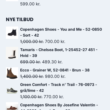
599.00
kr.
NYE TILBUD
Copenhagen Shoes - You and Me - 52-0850
- Sort - 42
Den
Den
1,000.00
kr.
700.00
kr.
oprindelige
aktuelle
Tamaris - Chelsea Boot, 1-25452-27 451 -
pris
pris
Hvid - 39
var:
er:
Den
Den
699.00
kr.
489.30
kr.
1,000.00 kr..
700.00 kr..
oprindelige
aktuelle
Ecco - Grainer W, 52-0841 - Brun - 38
pris
pris
Den
Den
1,400.00
kr.
980.00
kr.
var:
er:
oprindelige
aktuelle
Green Comfort - Track n' Trail - 76-0973 -
699.00 kr..
489.30 kr..
pris
pris
grå/lime - 42
var:
er:
Den
Den
1,100.00
kr.
770.00
kr.
1,400.00 kr..
980.00 kr..
oprindelige
aktuelle
Copenhagen Shoes By Josefine Valentin -
pris
pris