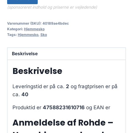
(sponsoreret indhold og priserne er vejledende)
Varenummer (SKU):
40189ae4bdec
Kategori:
Hjemmesko
Tags:
Hjemmesko
,
Sko
Beskrivelse
Beskrivelse
Leveringstid er på ca.
2
og fragtprisen er på
ca.
40
Produktid er
47588231610716
og EAN er
Anmeldelse af Rohde –