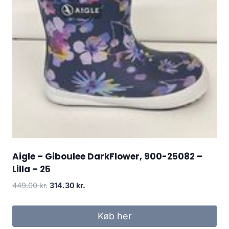
Aigle – Giboulee DarkFlower, 900-25082 –
Lilla – 25
Den
Den
449.00
kr.
314.30
kr.
oprindelige
aktuelle
pris
pris
Køb her
var:
er: