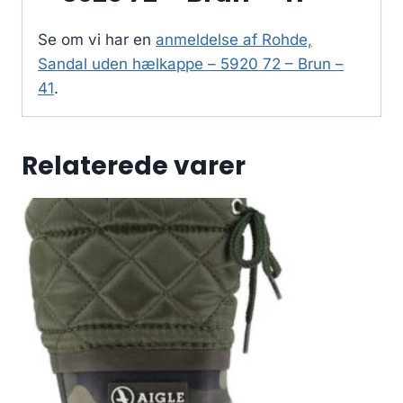
Se om vi har en
anmeldelse af Rohde,
Sandal uden hælkappe – 5920 72 – Brun –
41
.
Relaterede varer