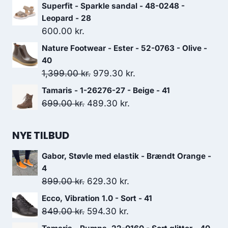
Superfit - Sparkle sandal - 48-0248 -
Leopard - 28
600.00
kr.
Nature Footwear - Ester - 52-0763 - Olive -
40
Den
Den
1,399.00
kr.
979.30
kr.
oprindelige
aktuelle
Tamaris - 1-26276-27 - Beige - 41
pris
pris
Den
Den
699.00
kr.
489.30
kr.
var:
er:
oprindelige
aktuelle
1,399.00 kr..
979.30 kr..
pris
pris
NYE TILBUD
var:
er:
Gabor, Støvle med elastik - Brændt Orange -
699.00 kr..
489.30 kr..
4
Den
Den
899.00
kr.
629.30
kr.
oprindelige
aktuelle
Ecco, Vibration 1.0 - Sort - 41
pris
pris
Den
Den
849.00
kr.
594.30
kr.
var:
er:
oprindelige
aktuelle