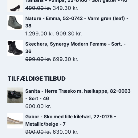
Tamaris - Pumps, 22-0160 - Sort glitter - 40
899.00 kr..
629.30 kr..
pris
pris
Den
Den
499.00
kr.
349.30
kr.
var:
er:
oprindelige
aktuelle
Nature - Emma, 52-0742 - Varm grøn (leaf) -
849.00 kr..
594.30 kr..
pris
pris
38
var:
er:
Den
Den
1,299.00
kr.
909.30
kr.
499.00 kr..
349.30 kr..
oprindelige
aktuelle
Skechers, Synergy Modern Femme - Sort. -
pris
pris
36
var:
er:
Den
Den
999.00
kr.
699.30
kr.
1,299.00 kr..
909.30 kr..
oprindelige
aktuelle
pris
pris
TILFÆLDIGE TILBUD
var:
er:
Sanita - Herre Træsko m. hælkappe, 82-0063
999.00 kr..
699.30 kr..
- Sort - 46
600.00
kr.
Gabor - Sko med lille kilehæl, 22-0175 -
Metallic/beige - 7
Den
Den
900.00
kr.
630.00
kr.