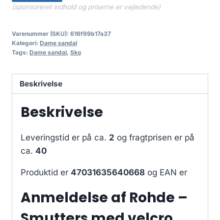
(sponsoreret indhold og priserne er vejledende)
Varenummer (SKU):
616f99b17a37
Kategori:
Dame sandal
Tags:
Dame sandal
,
Sko
Beskrivelse
Beskrivelse
Leveringstid er på ca.
2
og fragtprisen er på
ca.
40
Produktid er
47031635640668
og EAN er
Anmeldelse af Rohde –
Smutters med velcro,