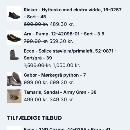
Rieker - Hyttesko med ekstra vidde, 16-0257
- Sort - 45
Den
Den
699.00
kr.
489.30
kr.
oprindelige
aktuelle
Ara - Pump, 12-42098-01 - Sort - 3.5
pris
pris
Den
Den
799.00
kr.
559.30
kr.
var:
er:
oprindelige
aktuelle
Ecco - Solice støvle m/primaloft, 52-0871 -
699.00 kr..
489.30 kr..
pris
pris
Sort/grå - 39
var:
er:
Den
Den
1,500.00
kr.
1,050.00
kr.
799.00 kr..
559.30 kr..
oprindelige
aktuelle
Gabor - Mørkegrå python - 7
pris
pris
Den
Den
999.00
kr.
699.30
kr.
var:
er:
oprindelige
aktuelle
Tamaris, Sandal - Army Grøn - 38
1,500.00 kr..
1,050.00 kr..
pris
pris
Den
Den
499.00
kr.
349.30
kr.
var:
er:
oprindelige
aktuelle
999.00 kr..
699.30 kr..
pris
pris
TILFÆLDIGE TILBUD
var:
er:
Ecco - 2ND Cozmo, 44-0285 - Brun - 41