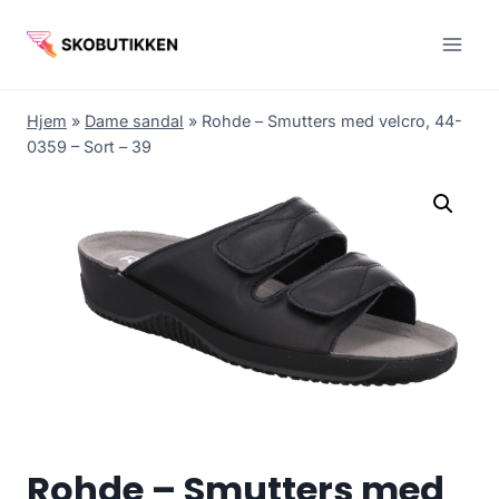
Fortsæt
til
indhold
Hjem
»
Dame sandal
»
Rohde – Smutters med velcro, 44-
0359 – Sort – 39
Rohde – Smutters med