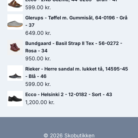
499.00 kr..
349.30 kr..
599.00
kr.
Glerups - Tøffel m. Gummisål, 64-0196 - Grå
- 37
649.00
kr.
Bundgaard - Basil Strap ll Tex - 56-0272 -
Rosa - 34
950.00
kr.
Rieker - Herre sandal m. lukket tå, 14595-45
- Blå - 46
599.00
kr.
Ecco - Helsinki 2 - 12-0182 - Sort - 43
1,200.00
kr.
© 2026 Skobutikken