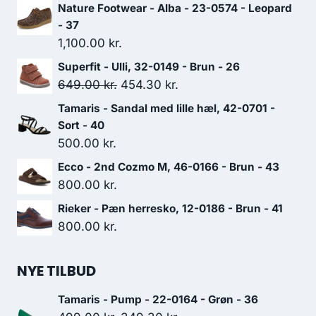
Nature Footwear - Alba - 23-0574 - Leopard
- 37
1,100.00
kr.
Superfit - Ulli, 32-0149 - Brun - 26
Den
Den
649.00
kr.
454.30
kr.
oprindelige
aktuelle
Tamaris - Sandal med lille hæl, 42-0701 -
pris
pris
Sort - 40
var:
er:
500.00
kr.
649.00 kr..
454.30 kr..
Ecco - 2nd Cozmo M, 46-0166 - Brun - 43
800.00
kr.
Rieker - Pæn herresko, 12-0186 - Brun - 41
800.00
kr.
NYE TILBUD
Tamaris - Pump - 22-0164 - Grøn - 36