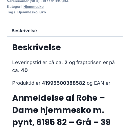
Varenummer (SKU):
08777b039994
Kategori:
Hjemmesko
Tags:
Hjemmesko
,
Sko
Beskrivelse
Beskrivelse
Leveringstid er på ca.
2
og fragtprisen er på
ca.
40
Produktid er
41995500388582
og EAN er
Anmeldelse af Rohe –
Dame hjemmesko m.
pynt, 6195 82 – Grå – 39