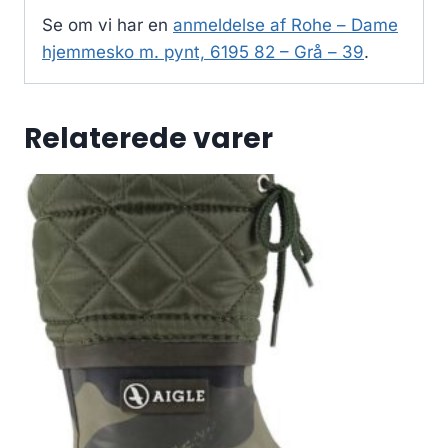
Se om vi har en
anmeldelse af Rohe – Dame
hjemmesko m. pynt, 6195 82 – Grå – 39
.
Relaterede varer