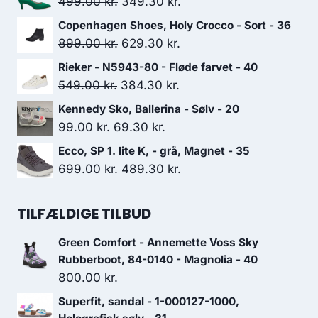
Den
Den
499.00
kr.
349.30
kr.
oprindelige
aktuelle
Copenhagen Shoes, Holy Crocco - Sort - 36
pris
pris
Den
Den
899.00
kr.
629.30
kr.
var:
er:
oprindelige
aktuelle
Rieker - N5943-80 - Fløde farvet - 40
499.00 kr..
349.30 kr..
pris
pris
Den
Den
549.00
kr.
384.30
kr.
var:
er:
oprindelige
aktuelle
Kennedy Sko, Ballerina - Sølv - 20
899.00 kr..
629.30 kr..
pris
pris
Den
Den
99.00
kr.
69.30
kr.
var:
er:
oprindelige
aktuelle
Ecco, SP 1. lite K, - grå, Magnet - 35
549.00 kr..
384.30 kr..
pris
pris
Den
Den
699.00
kr.
489.30
kr.
var:
er:
oprindelige
aktuelle
99.00 kr..
69.30 kr..
pris
pris
TILFÆLDIGE TILBUD
var:
er:
Green Comfort - Annemette Voss Sky
699.00 kr..
489.30 kr..
Rubberboot, 84-0140 - Magnolia - 40
800.00
kr.
Superfit, sandal - 1-000127-1000,