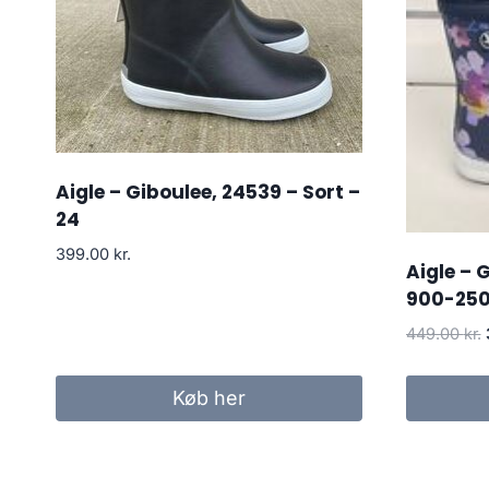
Aigle – Giboulee, 24539 – Sort –
24
399.00
kr.
Aigle – 
900-2508
449.00
kr.
Køb her