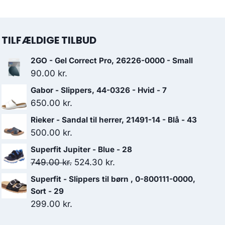
TILFÆLDIGE TILBUD
2GO - Gel Correct Pro, 26226-0000 - Small
90.00
kr.
Gabor - Slippers, 44-0326 - Hvid - 7
650.00
kr.
Rieker - Sandal til herrer, 21491-14 - Blå - 43
500.00
kr.
Superfit Jupiter - Blue - 28
Den
Den
749.00
kr.
524.30
kr.
oprindelige
aktuelle
Superfit - Slippers til børn , 0-800111-0000,
pris
pris
Sort - 29
var:
er:
299.00
kr.
749.00 kr..
524.30 kr..