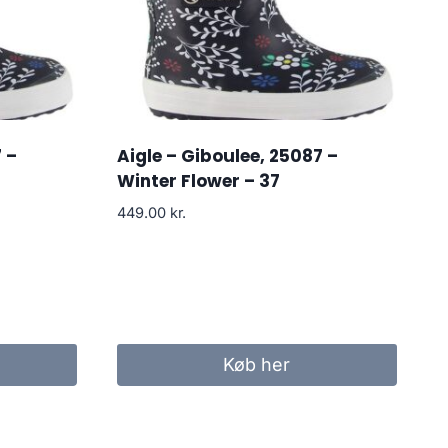
 –
Aigle – Giboulee, 25087 –
Winter Flower – 37
449.00
kr.
Køb her