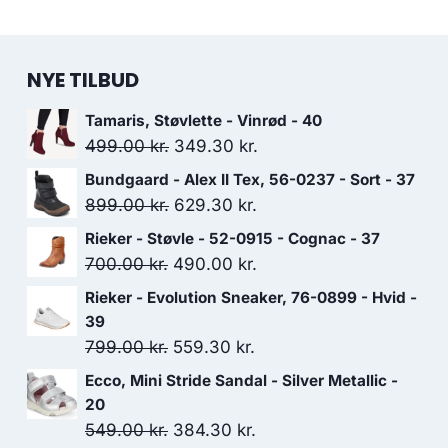
NYE TILBUD
Tamaris, Støvlette - Vinrød - 40
Den
Den
499.00
kr.
349.30
kr.
oprindelige
aktuelle
Bundgaard - Alex II Tex, 56-0237 - Sort - 37
pris
pris
Den
Den
899.00
kr.
629.30
kr.
var:
er:
oprindelige
aktuelle
Rieker - Støvle - 52-0915 - Cognac - 37
499.00 kr..
349.30 kr..
pris
pris
Den
Den
700.00
kr.
490.00
kr.
var:
er:
oprindelige
aktuelle
Rieker - Evolution Sneaker, 76-0899 - Hvid -
899.00 kr..
629.30 kr..
pris
pris
39
var:
er:
Den
Den
799.00
kr.
559.30
kr.
700.00 kr..
490.00 kr..
oprindelige
aktuelle
Ecco, Mini Stride Sandal - Silver Metallic -
pris
pris
20
var:
er:
Den
Den
549.00
kr.
384.30
kr.