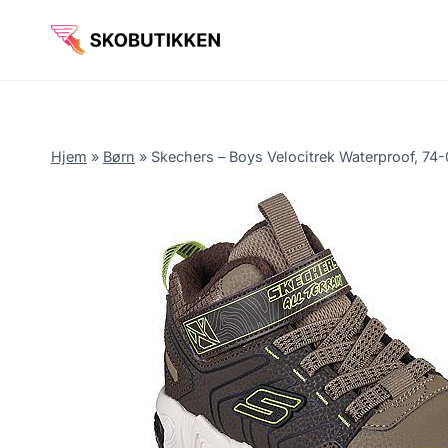
Fortsæt
til
indhold
Hjem
»
Børn
»
Skechers – Boys Velocitrek Waterproof, 74-