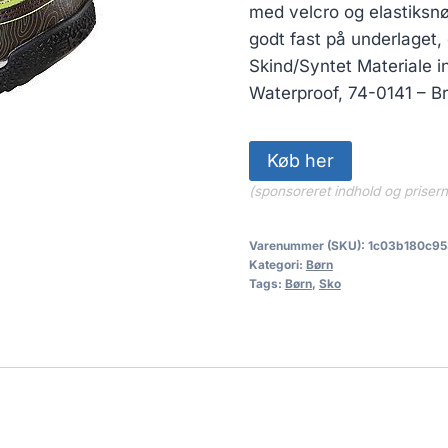
med velcro og elastiksnø
godt fast på underlaget,
Skind/Syntet Materiale in
Waterproof, 74-0141 – B
Køb her
(sponsoreret indhold og priser
Varenummer (SKU):
1c03b180c95
Kategori:
Børn
Tags:
Børn
,
Sko