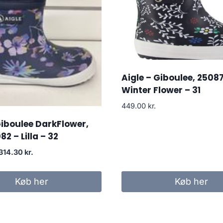
Aigle – Giboulee, 25087
Winter Flower – 31
449.00
kr.
Giboulee DarkFlower,
2 – Lilla – 32
Den
Den
314.30
kr.
oprindelige
aktuelle
pris
pris
Køb her
Køb her
var:
er:
449.00 kr..
314.30 kr..