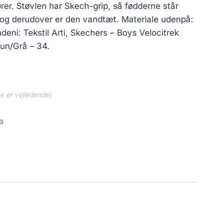
rer. Støvlen har Skech-grip, så fødderne står
 og derudover er den vandtæt. Materiale udenpå:
deni: Tekstil Arti, Skechers – Boys Velocitrek
run/Grå – 34.
ne er vejledende)
3