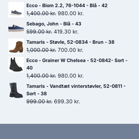
Ecco - Biom 2.2, 76-1044 - Blå - 42
Den
Den
1,400.00
kr.
980.00
kr.
oprindelige
aktuelle
Sebago, John - Blå - 43
pris
pris
Den
Den
599.00
kr.
419.30
kr.
var:
er:
oprindelige
aktuelle
Tamaris - Støvle, 52-0834 - Brun - 38
1,400.00 kr..
980.00 kr..
pris
pris
Den
Den
1,000.00
kr.
700.00
kr.
var:
er:
oprindelige
aktuelle
Ecco - Grainer W Chelsea - 52-0842- Sort -
599.00 kr..
419.30 kr..
pris
pris
40
var:
er:
Den
Den
1,400.00
kr.
980.00
kr.
1,000.00 kr..
700.00 kr..
oprindelige
aktuelle
Tamaris - Vandtæt vinterstøvler, 52-0811 -
pris
pris
Sort - 38
var:
er:
Den
Den
999.00
kr.
699.30
kr.
1,400.00 kr..
980.00 kr..
oprindelige
aktuelle
pris
pris
var:
er:
999.00 kr..
699.30 kr..