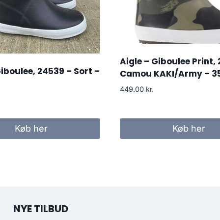
Aigle – Giboulee Print,
Giboulee, 24539 – Sort –
Camou KAKI/Army – 3
449.00
kr.
Køb her
Køb her
NYE TILBUD