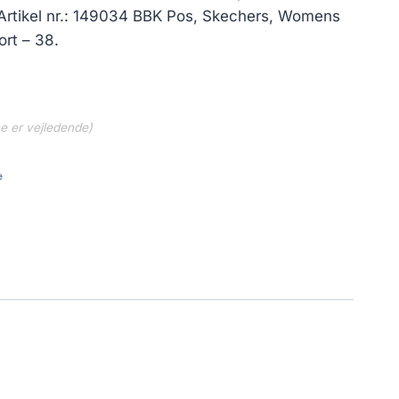
l Artikel nr.: 149034 BBK Pos, Skechers, Womens
ort – 38.
ne er vejledende)
e