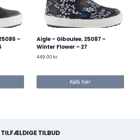
 25086 –
Aigle – Giboulee, 25087 –
5
Winter Flower – 27
449.00
kr.
Køb her
TILFÆLDIGE TILBUD