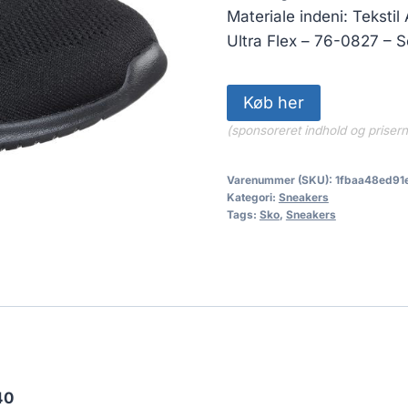
Materiale indeni: Teksti
Ultra Flex – 76-0827 – S
Køb her
(sponsoreret indhold og priser
Varenummer (SKU):
1fbaa48ed91
Kategori:
Sneakers
Tags:
Sko
,
Sneakers
40