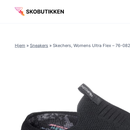
Fortsæt
til
indhold
Hjem
»
Sneakers
»
Skechers, Womens Ultra Flex – 76-0827