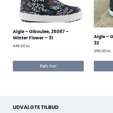
Aigle – Giboulee, 25087 –
Aigle – 
Winter Flower – 31
32
449.00
kr.
399.00
kr.
Køb her
UDVALGTE TILBUD