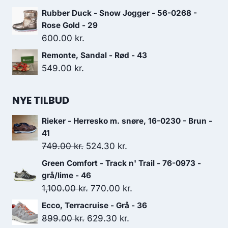
Rubber Duck - Snow Jogger - 56-0268 -
Rose Gold - 29
600.00
kr.
Remonte, Sandal - Rød - 43
549.00
kr.
NYE TILBUD
Rieker - Herresko m. snøre, 16-0230 - Brun -
41
Den
Den
749.00
kr.
524.30
kr.
oprindelige
aktuelle
Green Comfort - Track n' Trail - 76-0973 -
pris
pris
grå/lime - 46
var:
er:
Den
Den
1,100.00
kr.
770.00
kr.
749.00 kr..
524.30 kr..
oprindelige
aktuelle
Ecco, Terracruise - Grå - 36
pris
pris
Den
Den
899.00
kr.
629.30
kr.