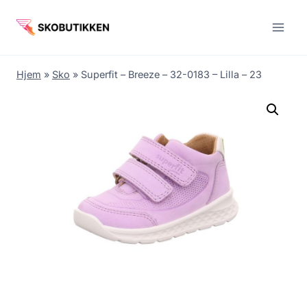
Fortsæt
til
indhold
Hjem
»
Sko
»
Superfit – Breeze – 32-0183 – Lilla – 23