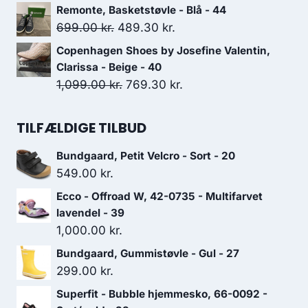
var:
er:
oprindelige
aktuelle
Remonte, Basketstøvle - Blå - 44
1,100.00 kr..
770.00 kr..
pris
pris
Den
Den
699.00
kr.
489.30
kr.
var:
er:
oprindelige
aktuelle
Copenhagen Shoes by Josefine Valentin,
899.00 kr..
629.30 kr..
pris
pris
Clarissa - Beige - 40
var:
er:
Den
Den
1,099.00
kr.
769.30
kr.
699.00 kr..
489.30 kr..
oprindelige
aktuelle
pris
pris
TILFÆLDIGE TILBUD
var:
er:
Bundgaard, Petit Velcro - Sort - 20
1,099.00 kr..
769.30 kr..
549.00
kr.
Ecco - Offroad W, 42-0735 - Multifarvet
lavendel - 39
1,000.00
kr.
Bundgaard, Gummistøvle - Gul - 27
299.00
kr.
Superfit - Bubble hjemmesko, 66-0092 -