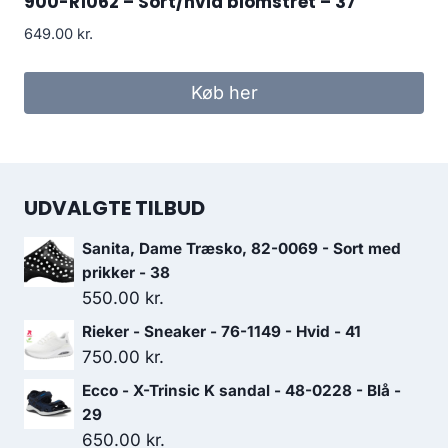
900-R1062 – Sort/hvid blomstret – 37
649.00
kr.
Køb her
UDVALGTE TILBUD
Sanita, Dame Træsko, 82-0069 - Sort med
prikker - 38
550.00
kr.
Rieker - Sneaker - 76-1149 - Hvid - 41
750.00
kr.
Ecco - X-Trinsic K sandal - 48-0228 - Blå -
29
650.00
kr.