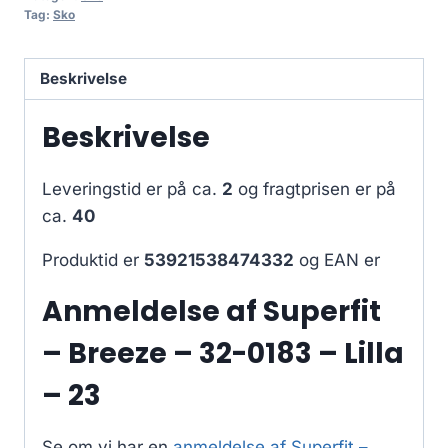
Tag:
Sko
Beskrivelse
Beskrivelse
Leveringstid er på ca.
2
og fragtprisen er på
ca.
40
Produktid er
53921538474332
og EAN er
Anmeldelse af Superfit
– Breeze – 32-0183 – Lilla
– 23
Se om vi har en
anmeldelse af Superfit –