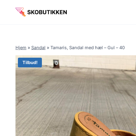
Fortsæt
til
indhold
Hjem
»
Sandal
»
Tamaris, Sandal med hæl – Gul – 40
Tilbud!