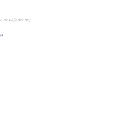
ne er vejledende)
3f