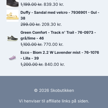
pris
pris
Den
Den
1,199.00
kr.
839.30
kr.
var:
er:
oprindelige
aktuelle
Duffy - Sandal med velcro - 7936901 - Gul -
599.00 kr..
419.30 kr..
pris
pris
38
var:
er:
Den
Den
299.00
kr.
209.30
kr.
1,199.00 kr..
839.30 kr..
oprindelige
aktuelle
Green Comfort - Track n' Trail - 76-0973 -
pris
pris
grå/lime - 46
var:
er:
Den
Den
1,100.00
kr.
770.00
kr.
299.00 kr..
209.30 kr..
oprindelige
aktuelle
Ecco - Biom 2.2 W Lavender mist - 76-1076
pris
pris
- Lilla - 39
var:
er:
Den
Den
1,200.00
kr.
840.00
kr.
1,100.00 kr..
770.00 kr..
oprindelige
aktuelle
pris
pris
var:
er:
1,200.00 kr..
840.00 kr..
© 2026 Skobutikken
Vi henviser til affiliate links på siden.