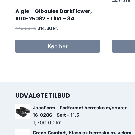
449.00
kr.
Aigle – Giboulee DarkFlower,
900-25082 – Lilla – 34
Den
Den
449.00
kr.
314.30
kr.
oprindelige
aktuelle
pris
pris
Køb her
var:
er:
449.00 kr..
314.30 kr..
UDVALGTE TILBUD
JacoForm - Fodformet herresko m/snører,
16-0286 - Sort - 11.5
1,300.00
kr.
Green Comfort, Klassisk herresko m. velcro-