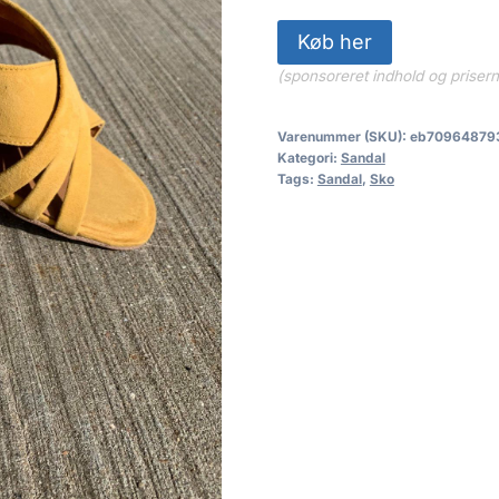
Køb her
(sponsoreret indhold og priser
Varenummer (SKU):
eb70964879
Kategori:
Sandal
Tags:
Sandal
,
Sko