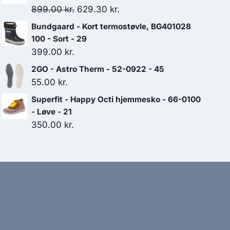
Den
Den
899.00
kr.
629.30
kr.
oprindelige
aktuelle
Bundgaard - Kort termostøvle, BG401028
pris
pris
100 - Sort - 29
var:
er:
399.00
kr.
899.00 kr..
629.30 kr..
2GO - Astro Therm - 52-0922 - 45
55.00
kr.
Superfit - Happy Octi hjemmesko - 66-0100
- Løve - 21
350.00
kr.