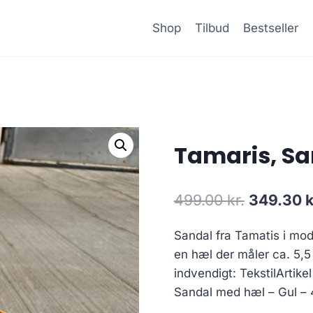
Shop
Tilbud
Bestseller
Tamaris, Sa
Den
499.00
kr.
349.30
k
oprindeli
Sandal fra Tamatis i mo
pris
en hæl der måler ca. 5,5
var:
indvendigt: TekstilArtik
499.00 kr
Sandal med hæl – Gul – 