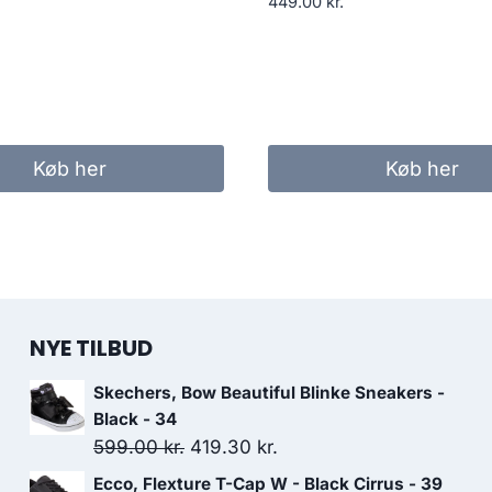
449.00
kr.
Køb her
Køb her
NYE TILBUD
Skechers, Bow Beautiful Blinke Sneakers -
Black - 34
Den
Den
599.00
kr.
419.30
kr.
oprindelige
aktuelle
Ecco, Flexture T-Cap W - Black Cirrus - 39