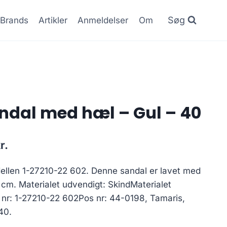
Søg
Brands
Artikler
Anmeldelser
Om
ndal med hæl – Gul – 40
Den
r.
ge
aktuelle
dellen 1-27210-22 602. Denne sandal er lavet med
pris
 cm. Materialet udvendigt: SkindMaterialet
er:
el nr: 1-27210-22 602Pos nr: 44-0198, Tamaris,
..
349.30 kr..
40.