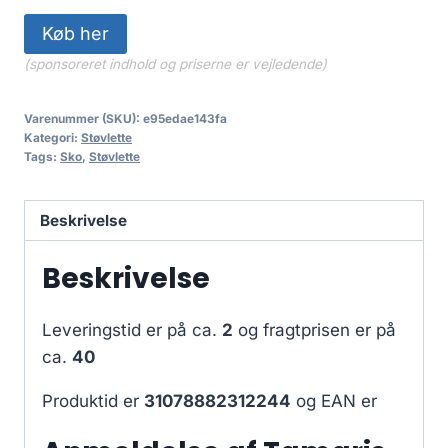
Køb her
(sponsoreret indhold og priserne er vejledende)
Varenummer (SKU):
e95edae143fa
Kategori:
Støvlette
Tags:
Sko
,
Støvlette
Beskrivelse
Beskrivelse
Leveringstid er på ca.
2
og fragtprisen er på
ca.
40
Produktid er
31078882312244
og EAN er