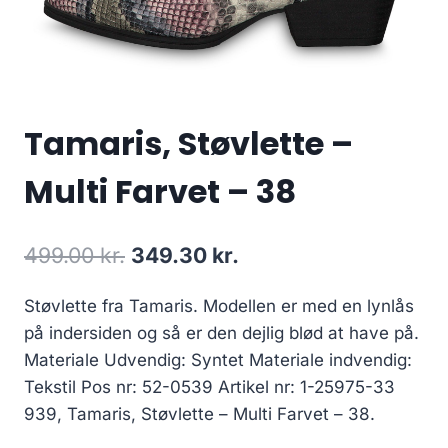
Tamaris, Støvlette –
Multi Farvet – 38
Den
Den
499.00
kr.
349.30
kr.
oprindelige
aktuelle
Støvlette fra Tamaris. Modellen er med en lynlås
pris
pris
på indersiden og så er den dejlig blød at have på.
var:
er:
Materiale Udvendig: Syntet Materiale indvendig:
499.00 kr..
349.30 kr..
Tekstil Pos nr: 52-0539 Artikel nr: 1-25975-33
939, Tamaris, Støvlette – Multi Farvet – 38.