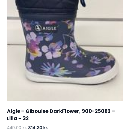
Aigle – Giboulee DarkFlower, 900-25082 –
Lilla – 32
Den
Den
449.00
kr.
314.30
kr.