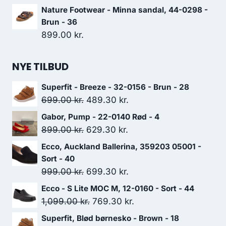
499.00 kr..
349.30 kr..
Nature Footwear - Minna sandal, 44-0298 -
Brun - 36
899.00
kr.
NYE TILBUD
Superfit - Breeze - 32-0156 - Brun - 28
Den
Den
699.00
kr.
489.30
kr.
oprindelige
aktuelle
Gabor, Pump - 22-0140 Rød - 4
pris
pris
Den
Den
899.00
kr.
629.30
kr.
var:
er:
oprindelige
aktuelle
Ecco, Auckland Ballerina, 359203 05001 -
699.00 kr..
489.30 kr..
pris
pris
Sort - 40
var:
er:
Den
Den
999.00
kr.
699.30
kr.
899.00 kr..
629.30 kr..
oprindelige
aktuelle
Ecco - S Lite MOC M, 12-0160 - Sort - 44
pris
pris
Den
Den
1,099.00
kr.
769.30
kr.
var:
er:
oprindelige
aktuelle
Superfit, Blød børnesko - Brown - 18
999.00 kr..
699.30 kr..