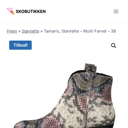
Fortsæt
til
indhold
Hjem
»
Støvlette
»
Tamaris, Støvlette – Multi Farvet – 38
Tilbud!