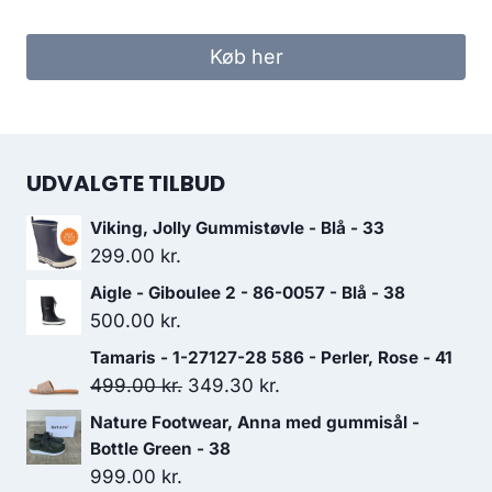
oprindelige
aktuelle
pris
pris
Køb her
var:
er:
449.00 kr..
314.30 kr..
UDVALGTE TILBUD
Viking, Jolly Gummistøvle - Blå - 33
299.00
kr.
Aigle - Giboulee 2 - 86-0057 - Blå - 38
500.00
kr.
Tamaris - 1-27127-28 586 - Perler, Rose - 41
Den
Den
499.00
kr.
349.30
kr.
oprindelige
aktuelle
Nature Footwear, Anna med gummisål -
pris
pris
Bottle Green - 38
var:
er:
999.00
kr.