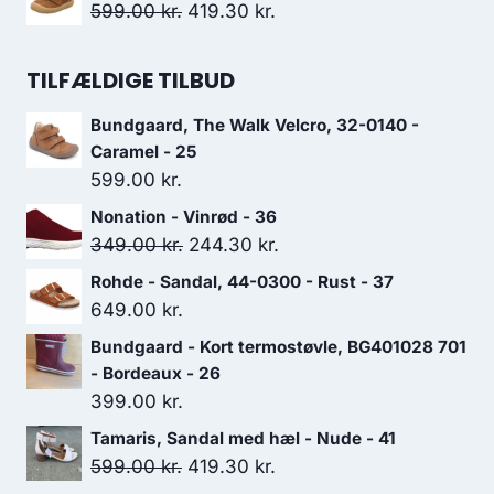
pris
pris
Den
Den
599.00
kr.
419.30
kr.
var:
er:
oprindelige
aktuelle
1,099.00 kr..
769.30 kr..
pris
pris
TILFÆLDIGE TILBUD
var:
er:
Bundgaard, The Walk Velcro, 32-0140 -
599.00 kr..
419.30 kr..
Caramel - 25
599.00
kr.
Nonation - Vinrød - 36
Den
Den
349.00
kr.
244.30
kr.
oprindelige
aktuelle
Rohde - Sandal, 44-0300 - Rust - 37
pris
pris
649.00
kr.
var:
er:
Bundgaard - Kort termostøvle, BG401028 701
349.00 kr..
244.30 kr..
- Bordeaux - 26
399.00
kr.
Tamaris, Sandal med hæl - Nude - 41
Den
Den
599.00
kr.
419.30
kr.