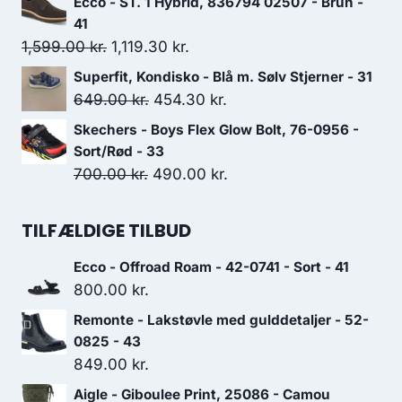
Ecco - ST. 1 Hybrid, 836794 02507 - Brun -
1,599.00 kr..
1,119.30 kr..
pris
pris
41
var:
er:
Den
Den
1,599.00
kr.
1,119.30
kr.
699.00 kr..
489.30 kr..
oprindelige
aktuelle
Superfit, Kondisko - Blå m. Sølv Stjerner - 31
pris
pris
Den
Den
649.00
kr.
454.30
kr.
var:
er:
oprindelige
aktuelle
Skechers - Boys Flex Glow Bolt, 76-0956 -
1,599.00 kr..
1,119.30 kr..
pris
pris
Sort/Rød - 33
var:
er:
Den
Den
700.00
kr.
490.00
kr.
649.00 kr..
454.30 kr..
oprindelige
aktuelle
pris
pris
TILFÆLDIGE TILBUD
var:
er:
Ecco - Offroad Roam - 42-0741 - Sort - 41
700.00 kr..
490.00 kr..
800.00
kr.
Remonte - Lakstøvle med gulddetaljer - 52-
0825 - 43
849.00
kr.
Aigle - Giboulee Print, 25086 - Camou