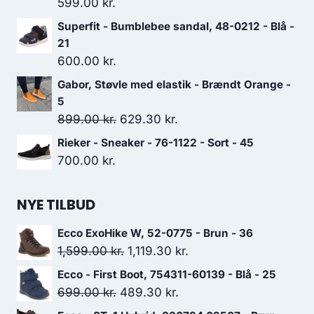
599.00
kr.
Superfit - Bumblebee sandal, 48-0212 - Blå -
21
600.00
kr.
Gabor, Støvle med elastik - Brændt Orange -
5
Den
Den
899.00
kr.
629.30
kr.
oprindelige
aktuelle
Rieker - Sneaker - 76-1122 - Sort - 45
pris
pris
700.00
kr.
var:
er:
899.00 kr..
629.30 kr..
NYE TILBUD
Ecco ExoHike W, 52-0775 - Brun - 36
Den
Den
1,599.00
kr.
1,119.30
kr.
oprindelige
aktuelle
Ecco - First Boot, 754311-60139 - Blå - 25
pris
pris
Den
Den
699.00
kr.
489.30
kr.
var:
er:
oprindelige
aktuelle