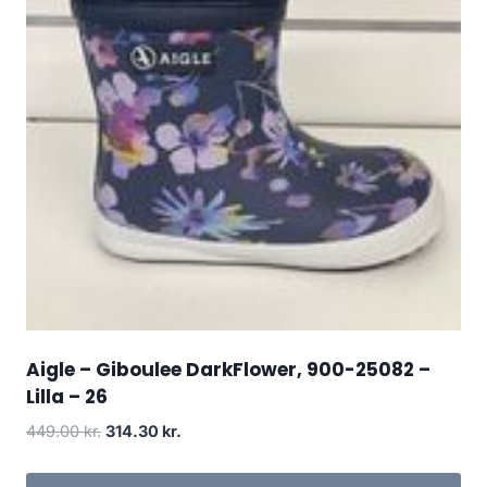
Aigle – Giboulee DarkFlower, 900-25082 –
Lilla – 26
Den
Den
449.00
kr.
314.30
kr.
oprindelige
aktuelle
pris
pris