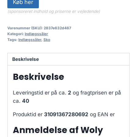
Køb her
(sponsoreret indhold og priserne er vejledende)
Varenummer (SKU):
2837e632d467
Kategori:
Indlægssåler
Tags:
Indlægssåler
,
Sko
Beskrivelse
Beskrivelse
Leveringstid er på ca.
2
og fragtprisen er på
ca.
40
Produktid er
31091367280692
og EAN er
Anmeldelse af Woly