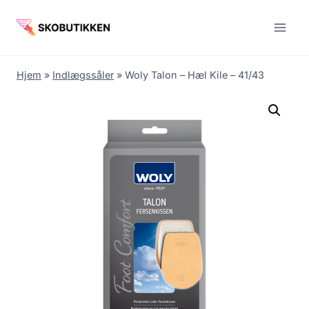
Fortsæt
til
indhold
Hjem
»
Indlægssåler
»
Woly Talon – Hæl Kile – 41/43