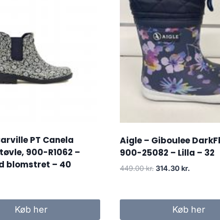
Carville PT Canela
Aigle – Giboulee DarkF
øvle, 900-R1062 –
900-25082 – Lilla – 32
d blomstret – 40
Den
Den
449.00
kr.
314.30
kr.
oprindelige
aktuelle
pris
pris
var:
er:
Køb her
Køb her
449.00 kr..
314.30 kr