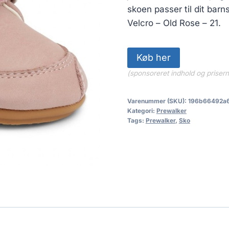
skoen passer til dit ba
Velcro – Old Rose – 21.
Køb her
(sponsoreret indhold og priser
Varenummer (SKU):
196b66492a
Kategori:
Prewalker
Tags:
Prewalker
,
Sko