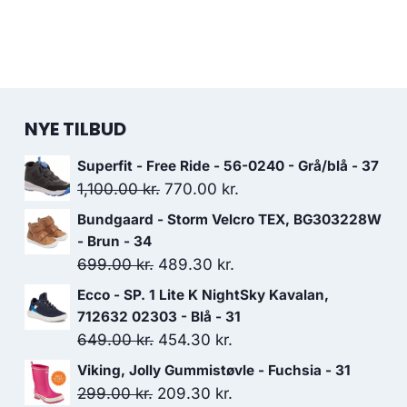
NYE TILBUD
Superfit - Free Ride - 56-0240 - Grå/blå - 37
Den
Den
1,100.00
kr.
770.00
kr.
oprindelige
aktuelle
Bundgaard - Storm Velcro TEX, BG303228W
pris
pris
- Brun - 34
var:
er:
Den
Den
699.00
kr.
489.30
kr.
1,100.00 kr..
770.00 kr..
oprindelige
aktuelle
Ecco - SP. 1 Lite K NightSky Kavalan,
pris
pris
712632 02303 - Blå - 31
var:
er:
Den
Den
649.00
kr.
454.30
kr.
699.00 kr..
489.30 kr..
oprindelige
aktuelle
Viking, Jolly Gummistøvle - Fuchsia - 31
pris
pris
Den
Den
299.00
kr.
209.30
kr.