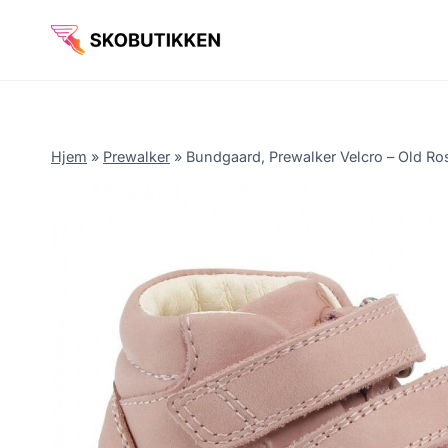
Fortsæt
til
indhold
Hjem
»
Prewalker
»
Bundgaard, Prewalker Velcro – Old Ros