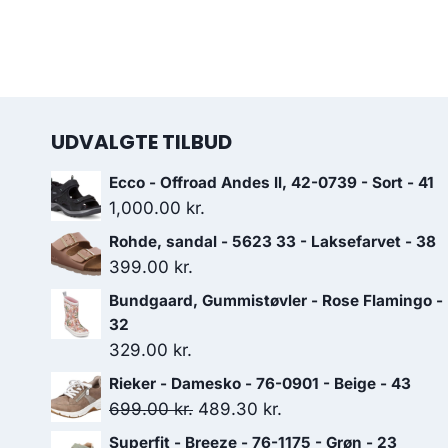
UDVALGTE TILBUD
Ecco - Offroad Andes ll, 42-0739 - Sort - 41
1,000.00
kr.
Rohde, sandal - 5623 33 - Laksefarvet - 38
399.00
kr.
Bundgaard, Gummistøvler - Rose Flamingo -
32
329.00
kr.
Rieker - Damesko - 76-0901 - Beige - 43
Den
Den
699.00
kr.
489.30
kr.
oprindelige
aktuelle
Superfit - Breeze - 76-1175 - Grøn - 23