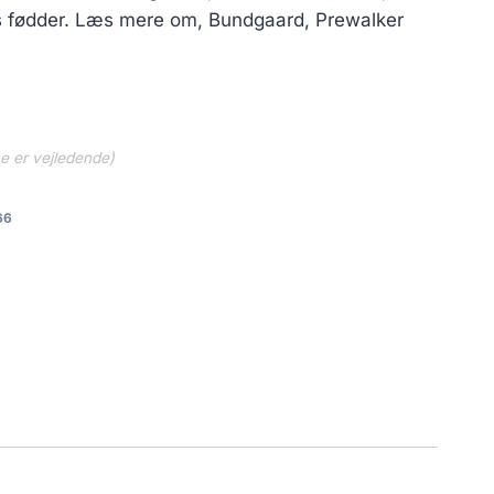
rns fødder. Læs mere om, Bundgaard, Prewalker
ne er vejledende)
66