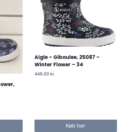
Aigle – Giboulee, 25087 –
Winter Flower – 34
449.00
kr.
lower,
Køb her
..