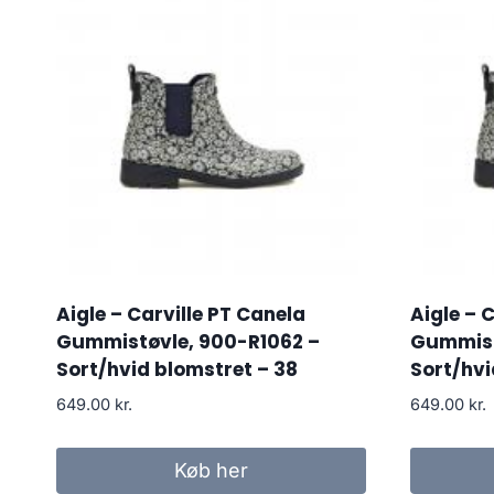
Aigle – Carville PT Canela
Aigle – 
Gummistøvle, 900-R1062 –
Gummist
Sort/hvid blomstret – 38
Sort/hvi
649.00
kr.
649.00
kr.
Køb her