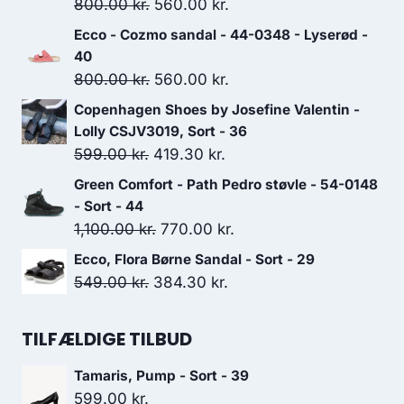
Den
Den
800.00
kr.
560.00
kr.
oprindelige
aktuelle
Ecco - Cozmo sandal - 44-0348 - Lyserød -
pris
pris
40
var:
er:
Den
Den
800.00
kr.
560.00
kr.
800.00 kr..
560.00 kr..
oprindelige
aktuelle
Copenhagen Shoes by Josefine Valentin -
pris
pris
Lolly CSJV3019, Sort - 36
var:
er:
Den
Den
599.00
kr.
419.30
kr.
800.00 kr..
560.00 kr..
oprindelige
aktuelle
Green Comfort - Path Pedro støvle - 54-0148
pris
pris
- Sort - 44
var:
er:
Den
Den
1,100.00
kr.
770.00
kr.
599.00 kr..
419.30 kr..
oprindelige
aktuelle
Ecco, Flora Børne Sandal - Sort - 29
pris
pris
Den
Den
549.00
kr.
384.30
kr.
var:
er:
oprindelige
aktuelle
1,100.00 kr..
770.00 kr..
pris
pris
TILFÆLDIGE TILBUD
var:
er:
Tamaris, Pump - Sort - 39
549.00 kr..
384.30 kr..
599.00
kr.