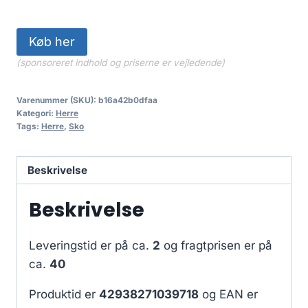
Køb her
(sponsoreret indhold og priserne er vejledende)
Varenummer (SKU):
b16a42b0dfaa
Kategori:
Herre
Tags:
Herre
,
Sko
Beskrivelse
Beskrivelse
Leveringstid er på ca.
2
og fragtprisen er på
ca.
40
Produktid er
42938271039718
og EAN er