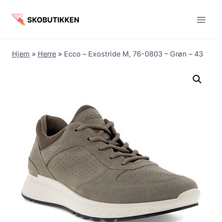
Fortsæt
til
indhold
Hjem
»
Herre
»
Ecco – Exostride M, 76-0803 – Grøn – 43