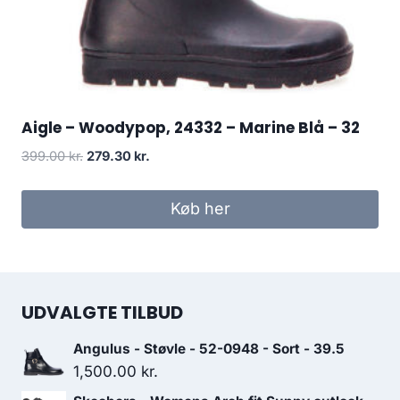
Aigle – Woodypop, 24332 – Marine Blå – 32
Den
Den
399.00
kr.
279.30
kr.
oprindelige
aktuelle
pris
pris
Køb her
var:
er:
399.00 kr..
279.30 kr..
UDVALGTE TILBUD
Angulus - Støvle - 52-0948 - Sort - 39.5
1,500.00
kr.