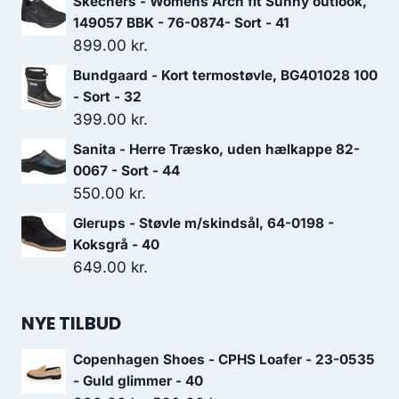
Skechers - Womens Arch fit Sunny outlook,
149057 BBK - 76-0874- Sort - 41
899.00
kr.
Bundgaard - Kort termostøvle, BG401028 100
- Sort - 32
399.00
kr.
Sanita - Herre Træsko, uden hælkappe 82-
0067 - Sort - 44
550.00
kr.
Glerups - Støvle m/skindsål, 64-0198 -
Koksgrå - 40
649.00
kr.
NYE TILBUD
Copenhagen Shoes - CPHS Loafer - 23-0535
- Guld glimmer - 40