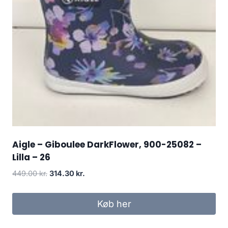
Aigle – Giboulee DarkFlower, 900-25082 –
Lilla – 26
Den
Den
449.00
kr.
314.30
kr.
oprindelige
aktuelle
pris
pris
Køb her
var:
er:
449.00 kr..
314.30 kr..