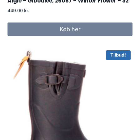
Aigle – Giboulee, 25087 – Winter Flower – 32
449.00
kr.
Køb her
Tilbud!