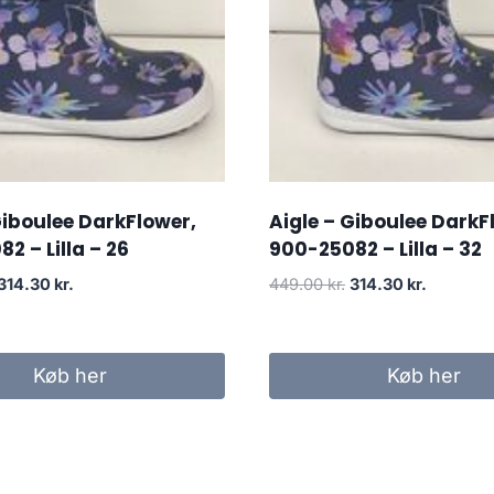
Giboulee DarkFlower,
Aigle – Giboulee DarkF
2 – Lilla – 26
900-25082 – Lilla – 32
Den
Den
Den
Den
314.30
kr.
449.00
kr.
314.30
kr.
oprindelige
aktuelle
oprindelige
aktuelle
pris
pris
pris
pris
var:
er:
var:
er:
Køb her
Køb her
449.00 kr..
314.30 kr..
449.00 kr..
314.30 kr