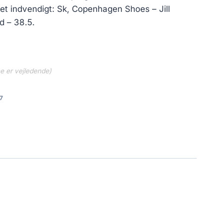
..
629.30 kr..
et indvendigt: Sk, Copenhagen Shoes – Jill
d – 38.5.
ne er vejledende)
7