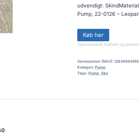
899.00 kr
udvendigt: SkindMaterial
Pump, 22-0126 – Leopar
Køb her
(sponsoreret indhold og priser
Varenummer (SKU):
128368645f4
Kategori:
Pump
Tags:
Pump
,
Sko
40