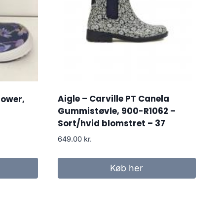
Aigle – Carville PT Canela
lower,
Gummistøvle, 900-R1062 –
Sort/hvid blomstret – 37
649.00
kr.
Køb her
..