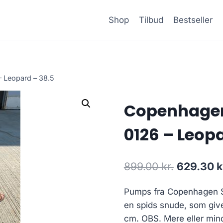
Shop
Tilbud
Bestseller
 Leopard – 38.5
Copenhagen 
0126 – Leopa
Den
899.00
kr.
629.30
k
oprindeli
Pumps fra Copenhagen Sh
pris
en spids snude, som giv
var:
cm. OBS. Mere eller mindr