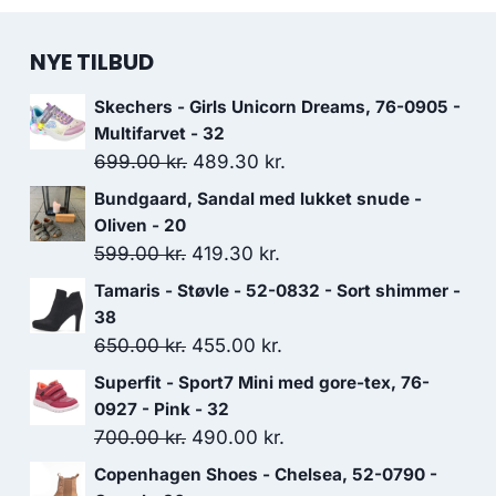
NYE TILBUD
Skechers - Girls Unicorn Dreams, 76-0905 -
Multifarvet - 32
Den
Den
699.00
kr.
489.30
kr.
oprindelige
aktuelle
Bundgaard, Sandal med lukket snude -
pris
pris
Oliven - 20
var:
er:
Den
Den
599.00
kr.
419.30
kr.
699.00 kr..
489.30 kr..
oprindelige
aktuelle
Tamaris - Støvle - 52-0832 - Sort shimmer -
pris
pris
38
var:
er:
Den
Den
650.00
kr.
455.00
kr.
599.00 kr..
419.30 kr..
oprindelige
aktuelle
Superfit - Sport7 Mini med gore-tex, 76-
pris
pris
0927 - Pink - 32
var:
er:
Den
Den
700.00
kr.
490.00
kr.
650.00 kr..
455.00 kr..
oprindelige
aktuelle
Copenhagen Shoes - Chelsea, 52-0790 -