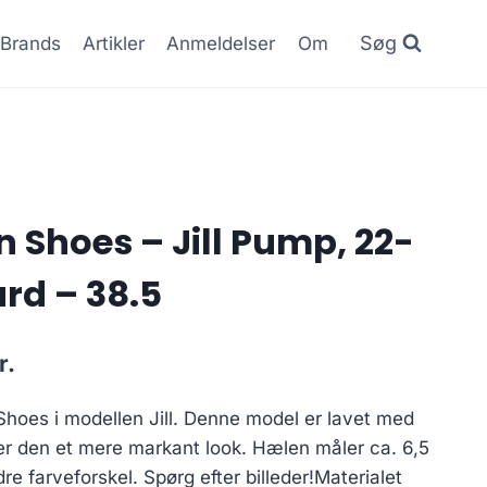
Søg
Brands
Artikler
Anmeldelser
Om
Shoes – Jill Pump, 22-
rd – 38.5
Den
r.
ge
aktuelle
oes i modellen Jill. Denne model er lavet med
pris
er den et mere markant look. Hælen måler ca. 6,5
er:
e farveforskel. Spørg efter billeder!Materialet