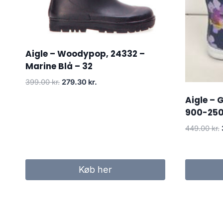
Aigle – Woodypop, 24332 –
Marine Blå – 32
Den
Den
399.00
kr.
279.30
kr.
oprindelige
aktuelle
Aigle – 
pris
pris
900-2508
var:
er:
399.00 kr..
279.30 kr..
449.00
kr.
Køb her