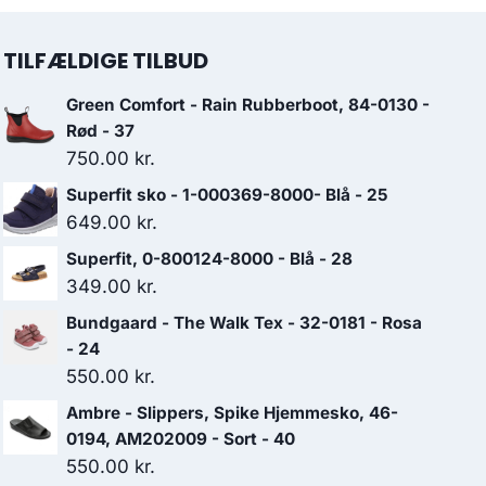
TILFÆLDIGE TILBUD
Green Comfort - Rain Rubberboot, 84-0130 -
Rød - 37
750.00
kr.
Superfit sko - 1-000369-8000- Blå - 25
649.00
kr.
Superfit, 0-800124-8000 - Blå - 28
349.00
kr.
Bundgaard - The Walk Tex - 32-0181 - Rosa
- 24
550.00
kr.
Ambre - Slippers, Spike Hjemmesko, 46-
0194, AM202009 - Sort - 40
550.00
kr.