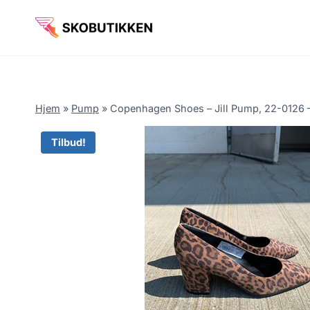
Fortsæt
til
indhold
Hjem
»
Pump
»
Copenhagen Shoes – Jill Pump, 22-0126 –
Tilbud!