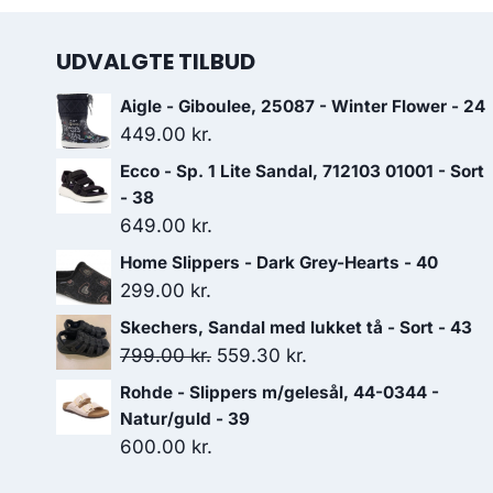
UDVALGTE TILBUD
Aigle - Giboulee, 25087 - Winter Flower - 24
449.00
kr.
Ecco - Sp. 1 Lite Sandal, 712103 01001 - Sort
- 38
649.00
kr.
Home Slippers - Dark Grey-Hearts - 40
299.00
kr.
Skechers, Sandal med lukket tå - Sort - 43
Den
Den
799.00
kr.
559.30
kr.
oprindelige
aktuelle
Rohde - Slippers m/gelesål, 44-0344 -
pris
pris
Natur/guld - 39
var:
er:
600.00
kr.
799.00 kr..
559.30 kr..