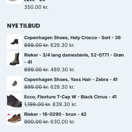
350.00
kr.
NYE TILBUD
Copenhagen Shoes, Holy Crocco - Sort - 36
Den
Den
899.00
kr.
629.30
kr.
oprindelige
aktuelle
Rieker - 3/4 lang damestøvle, 52-0771 - Grøn
pris
pris
- 41
var:
er:
Den
Den
699.00
kr.
489.30
kr.
899.00 kr..
629.30 kr..
oprindelige
aktuelle
Copenhagen Shoes, Yass Hair - Zebra - 41
pris
pris
Den
Den
899.00
kr.
629.30
kr.
var:
er:
oprindelige
aktuelle
Ecco, Flexture T-Cap W - Black Cirrus - 41
699.00 kr..
489.30 kr..
pris
pris
Den
Den
1,199.00
kr.
839.30
kr.
var:
er:
oprindelige
aktuelle
Rieker - 16-0290 - brun - 42
899.00 kr..
629.30 kr..
pris
pris
Den
Den
900.00
kr.
630.00
kr.
var:
er:
oprindelige
aktuelle