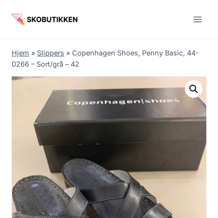
Fortsæt
til
indhold
Hjem
»
Slippers
»
Copenhagen Shoes, Penny Basic, 44-
0266 – Sort/grå – 42