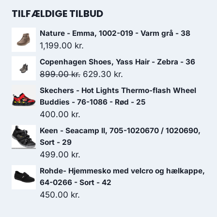
1,199.00 kr..
839.30 kr..
pris
pris
TILFÆLDIGE TILBUD
var:
er:
Nature - Emma, 1002-019 - Varm grå - 38
900.00 kr..
630.00 kr..
1,199.00
kr.
Copenhagen Shoes, Yass Hair - Zebra - 36
Den
Den
899.00
kr.
629.30
kr.
oprindelige
aktuelle
Skechers - Hot Lights Thermo-flash Wheel
pris
pris
Buddies - 76-1086 - Rød - 25
var:
er:
400.00
kr.
899.00 kr..
629.30 kr..
Keen - Seacamp II, 705-1020670 / 1020690,
Sort - 29
499.00
kr.
Rohde- Hjemmesko med velcro og hælkappe,
64-0266 - Sort - 42
450.00
kr.