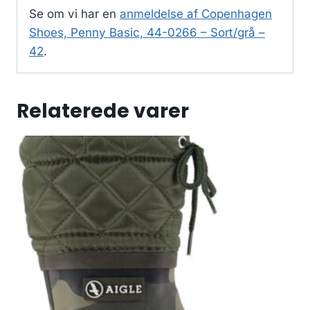
Se om vi har en
anmeldelse af Copenhagen
Shoes, Penny Basic, 44-0266 – Sort/grå –
42
.
Relaterede varer