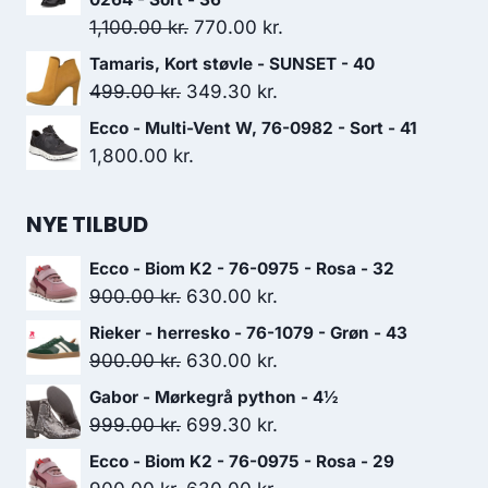
Den
Den
1,100.00
kr.
770.00
kr.
oprindelige
aktuelle
Tamaris, Kort støvle - SUNSET - 40
pris
pris
Den
Den
499.00
kr.
349.30
kr.
var:
er:
oprindelige
aktuelle
Ecco - Multi-Vent W, 76-0982 - Sort - 41
1,100.00 kr..
770.00 kr..
pris
pris
1,800.00
kr.
var:
er:
499.00 kr..
349.30 kr..
NYE TILBUD
Ecco - Biom K2 - 76-0975 - Rosa - 32
Den
Den
900.00
kr.
630.00
kr.
oprindelige
aktuelle
Rieker - herresko - 76-1079 - Grøn - 43
pris
pris
Den
Den
900.00
kr.
630.00
kr.
var:
er:
oprindelige
aktuelle
Gabor - Mørkegrå python - 4½
900.00 kr..
630.00 kr..
pris
pris
Den
Den
999.00
kr.
699.30
kr.
var:
er:
oprindelige
aktuelle
Ecco - Biom K2 - 76-0975 - Rosa - 29
900.00 kr..
630.00 kr..
pris
pris