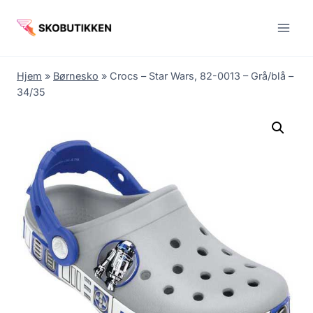
Fortsæt
til
indhold
Hjem
»
Børnesko
»
Crocs – Star Wars, 82-0013 – Grå/blå –
34/35