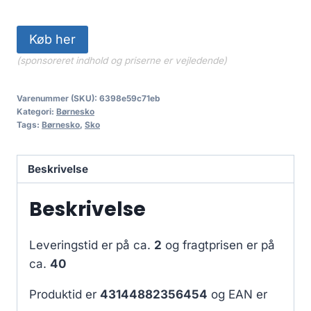
Køb her
(sponsoreret indhold og priserne er vejledende)
Varenummer (SKU):
6398e59c71eb
Kategori:
Børnesko
Tags:
Børnesko
,
Sko
Beskrivelse
Beskrivelse
Leveringstid er på ca.
2
og fragtprisen er på
ca.
40
Produktid er
43144882356454
og EAN er