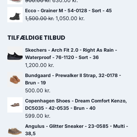
Den
Den
900.00
kr.
630.00
kr.
var:
er:
oprindelige
aktuelle
Ecco - Grainer M - 54-0128 - Sort - 45
999.00 kr..
699.30 kr..
pris
pris
Den
Den
1,500.00
kr.
1,050.00
kr.
var:
er:
oprindelige
aktuelle
900.00 kr..
630.00 kr..
pris
pris
TILFÆLDIGE TILBUD
var:
er:
Skechers - Arch Fit 2.0 - Right As Rain -
1,500.00 kr..
1,050.00 kr..
Waterproof - 76-1120 - Sort - 36
1,200.00
kr.
Bundgaard - Prewalker II Strap, 32-0178 -
Brun - 19
500.00
kr.
Copenhagen Shoes - Dream Comfort Kenzo,
DC5035 - 42-0535 - Brun - 40
599.00
kr.
Angulus - Glitter Sneaker - 23-0585 - Multi -
38,5