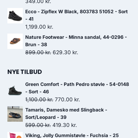
349.00
kr.
Ecco - Zipflex W Black, 803783 51052 - Sort
- 41
1,199.00
kr.
Nature Footwear - Minna sandal, 44-0296 -
Brun - 38
Den
Den
899.00
kr.
629.30
kr.
oprindelige
aktuelle
pris
pris
NYE TILBUD
var:
er:
Green Comfort - Path Pedro støvle - 54-0148
899.00 kr..
629.30 kr..
- Sort - 46
Den
Den
1,100.00
kr.
770.00
kr.
oprindelige
aktuelle
Tamaris, Damesko med Slingback -
pris
pris
Sort/Leopard - 39
var:
er:
Den
Den
599.00
kr.
419.30
kr.
1,100.00 kr..
770.00 kr..
oprindelige
aktuelle
Viking, Jolly Gummistøvle - Fuchsia - 25