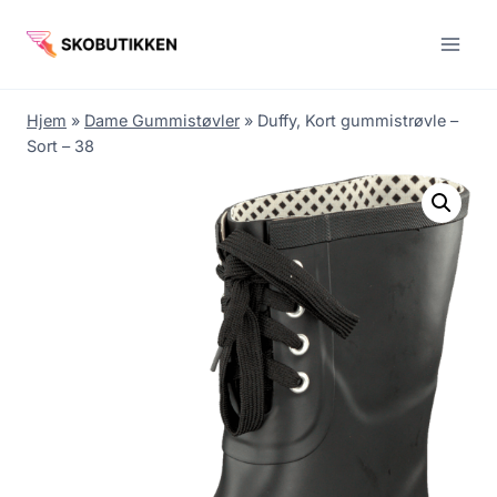
Fortsæt
til
indhold
Hjem
»
Dame Gummistøvler
»
Duffy, Kort gummistrøvle –
Sort – 38