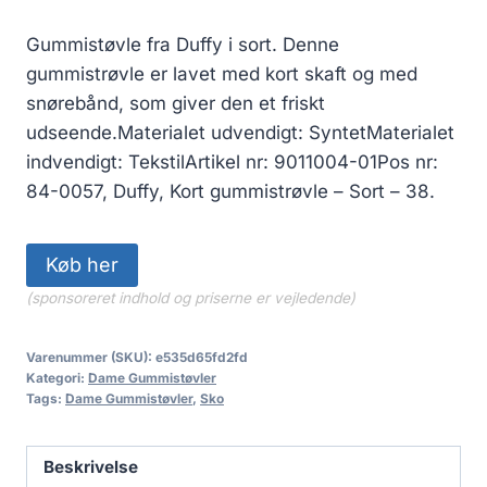
Gummistøvle fra Duffy i sort. Denne
gummistrøvle er lavet med kort skaft og med
snørebånd, som giver den et friskt
udseende.Materialet udvendigt: SyntetMaterialet
indvendigt: TekstilArtikel nr: 9011004-01Pos nr:
84-0057, Duffy, Kort gummistrøvle – Sort – 38.
Køb her
(sponsoreret indhold og priserne er vejledende)
Varenummer (SKU):
e535d65fd2fd
Kategori:
Dame Gummistøvler
Tags:
Dame Gummistøvler
,
Sko
Beskrivelse