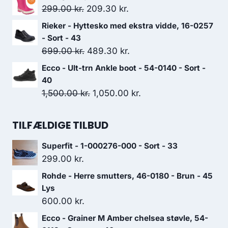
pris
pris
Den
Den
299.00
kr.
209.30
kr.
var:
er:
oprindelige
aktuelle
Rieker - Hyttesko med ekstra vidde, 16-0257
599.00 kr..
419.30 kr..
pris
pris
- Sort - 43
var:
er:
Den
Den
699.00
kr.
489.30
kr.
299.00 kr..
209.30 kr..
oprindelige
aktuelle
Ecco - Ult-trn Ankle boot - 54-0140 - Sort -
pris
pris
40
var:
er:
Den
Den
1,500.00
kr.
1,050.00
kr.
699.00 kr..
489.30 kr..
oprindelige
aktuelle
pris
pris
TILFÆLDIGE TILBUD
var:
er:
Superfit - 1-000276-000 - Sort - 33
1,500.00 kr..
1,050.00 kr..
299.00
kr.
Rohde - Herre smutters, 46-0180 - Brun - 45
Lys
600.00
kr.
Ecco - Grainer M Amber chelsea støvle, 54-