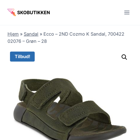
Fortsæt
til
indhold
Hjem
»
Sandal
»
Ecco – 2ND Cozmo K Sandal, 700422
02076 – Grøn – 28
Tilbud!