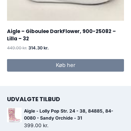
Aigle – Giboulee DarkFlower, 900-25082 –
Lilla – 32
Den
Den
449.00
kr.
314.30
kr.
oprindelige
aktuelle
pris
pris
Køb her
var:
er:
449.00 kr..
314.30 kr..
UDVALGTE TILBUD
Aigle - Lolly Pop Str. 24 - 38, 84885, 84-
0080 - Sandy Orchide - 31
399.00
kr.