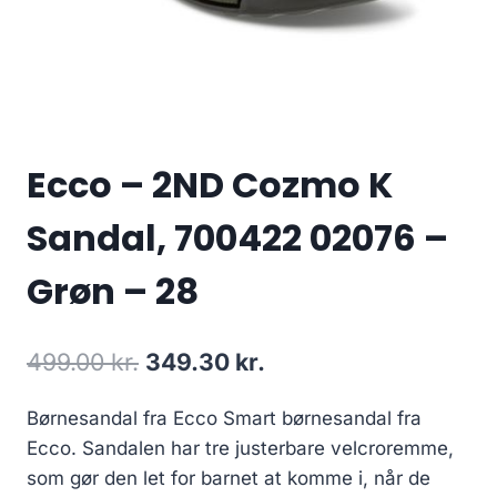
Ecco – 2ND Cozmo K
Sandal, 700422 02076 –
Grøn – 28
Den
Den
499.00
kr.
349.30
kr.
oprindelige
aktuelle
Børnesandal fra Ecco Smart børnesandal fra
pris
pris
Ecco. Sandalen har tre justerbare velcroremme,
var:
er:
som gør den let for barnet at komme i, når de