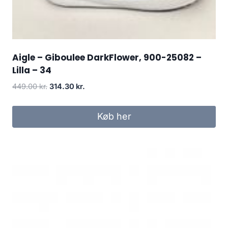
Aigle – Giboulee DarkFlower, 900-25082 –
Lilla – 34
Den
Den
449.00
kr.
314.30
kr.
oprindelige
aktuelle
pris
pris
Køb her
var:
er:
449.00 kr..
314.30 kr..