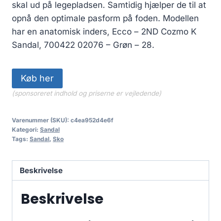
499.00 kr..
349.30 kr..
skal ud på legepladsen. Samtidig hjælper de til at
opnå den optimale pasform på foden. Modellen
har en anatomisk inders, Ecco – 2ND Cozmo K
Sandal, 700422 02076 – Grøn – 28.
Køb her
(sponsoreret indhold og priserne er vejledende)
Varenummer (SKU):
c4ea952d4e6f
Kategori:
Sandal
Tags:
Sandal
,
Sko
Beskrivelse
Beskrivelse