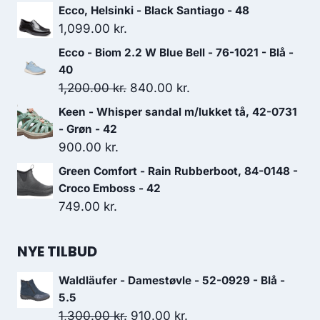
Ecco, Helsinki - Black Santiago - 48
1,099.00
kr.
Ecco - Biom 2.2 W Blue Bell - 76-1021 - Blå -
40
Den
Den
1,200.00
kr.
840.00
kr.
oprindelige
aktuelle
Keen - Whisper sandal m/lukket tå, 42-0731
pris
pris
- Grøn - 42
var:
er:
900.00
kr.
1,200.00 kr..
840.00 kr..
Green Comfort - Rain Rubberboot, 84-0148 -
Croco Emboss - 42
749.00
kr.
NYE TILBUD
Waldläufer - Damestøvle - 52-0929 - Blå -
5.5
Den
Den
1,300.00
kr.
910.00
kr.