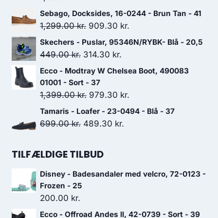
oprindelige
aktuelle
Sebago, Docksides, 16-0244 - Brun Tan - 41
pris
pris
Den
Den
1,299.00
kr.
909.30
kr.
var:
er:
oprindelige
aktuelle
Skechers - Puslar, 95346N/RYBK- Blå - 20,5
1,300.00 kr..
910.00 kr..
pris
pris
Den
Den
449.00
kr.
314.30
kr.
var:
er:
oprindelige
aktuelle
Ecco - Modtray W Chelsea Boot, 490083
1,299.00 kr..
909.30 kr..
pris
pris
01001 - Sort - 37
var:
er:
Den
Den
1,399.00
kr.
979.30
kr.
449.00 kr..
314.30 kr..
oprindelige
aktuelle
Tamaris - Loafer - 23-0494 - Blå - 37
pris
pris
Den
Den
699.00
kr.
489.30
kr.
var:
er:
oprindelige
aktuelle
1,399.00 kr..
979.30 kr..
pris
pris
TILFÆLDIGE TILBUD
var:
er:
Disney - Badesandaler med velcro, 72-0123 -
699.00 kr..
489.30 kr..
Frozen - 25
200.00
kr.
Ecco - Offroad Andes ll, 42-0739 - Sort - 39