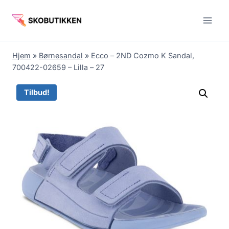
Fortsæt
til
indhold
Hjem
»
Børnesandal
»
Ecco – 2ND Cozmo K Sandal,
700422-02659 – Lilla – 27
Tilbud!