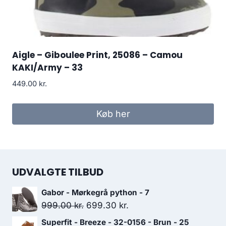
Aigle – Giboulee Print, 25086 – Camou
KAKI/Army – 33
449.00
kr.
Køb her
UDVALGTE TILBUD
Gabor - Mørkegrå python - 7
Den
Den
999.00
kr.
699.30
kr.
oprindelige
aktuelle
Superfit - Breeze - 32-0156 - Brun - 25