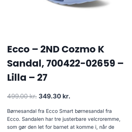
Ecco – 2ND Cozmo K
Sandal, 700422-02659 –
Lilla – 27
Den
Den
499.00
kr.
349.30
kr.
oprindelige
aktuelle
Børnesandal fra Ecco Smart børnesandal fra
pris
pris
Ecco. Sandalen har tre justerbare velcroremme,
var:
er:
som gør den let for barnet at komme i, når de