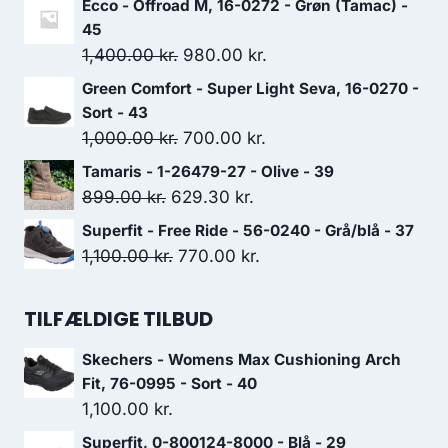
Ecco - Offroad M, 16-0272 - Grøn (Tamac) -
pris
pris
45
var:
er:
Den
Den
1,400.00
kr.
980.00
kr.
449.00 kr..
314.30 kr..
oprindelige
aktuelle
Green Comfort - Super Light Seva, 16-0270 -
pris
pris
Sort - 43
var:
er:
Den
Den
1,000.00
kr.
700.00
kr.
1,400.00 kr..
980.00 kr..
oprindelige
aktuelle
Tamaris - 1-26479-27 - Olive - 39
pris
pris
Den
Den
899.00
kr.
629.30
kr.
var:
er:
oprindelige
aktuelle
Superfit - Free Ride - 56-0240 - Grå/blå - 37
1,000.00 kr..
700.00 kr..
pris
pris
Den
Den
1,100.00
kr.
770.00
kr.
var:
er:
oprindelige
aktuelle
899.00 kr..
629.30 kr..
pris
pris
TILFÆLDIGE TILBUD
var:
er:
Skechers - Womens Max Cushioning Arch
1,100.00 kr..
770.00 kr..
Fit, 76-0995 - Sort - 40
1,100.00
kr.
Superfit, 0-800124-8000 - Blå - 29