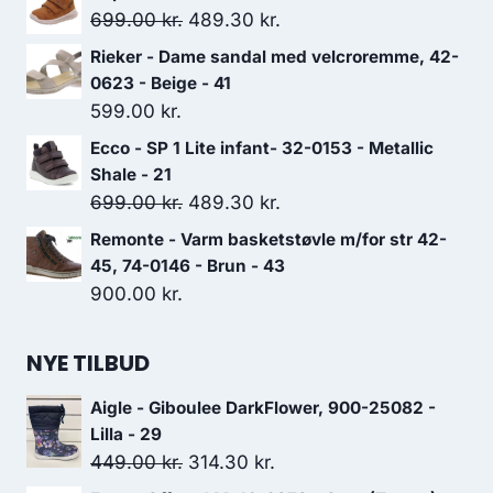
pris
pris
Den
Den
699.00
kr.
489.30
kr.
var:
er:
oprindelige
aktuelle
Rieker - Dame sandal med velcroremme, 42-
999.00 kr..
699.30 kr..
pris
pris
0623 - Beige - 41
var:
er:
599.00
kr.
699.00 kr..
489.30 kr..
Ecco - SP 1 Lite infant- 32-0153 - Metallic
Shale - 21
Den
Den
699.00
kr.
489.30
kr.
oprindelige
aktuelle
Remonte - Varm basketstøvle m/for str 42-
pris
pris
45, 74-0146 - Brun - 43
var:
er:
900.00
kr.
699.00 kr..
489.30 kr..
NYE TILBUD
Aigle - Giboulee DarkFlower, 900-25082 -
Lilla - 29
Den
Den
449.00
kr.
314.30
kr.
oprindelige
aktuelle