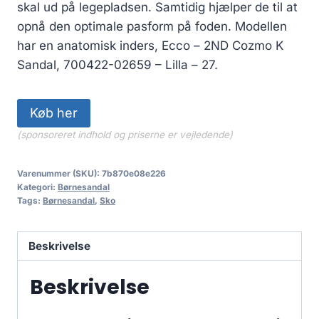
499.00 kr..
349.30 kr..
skal ud på legepladsen. Samtidig hjælper de til at
opnå den optimale pasform på foden. Modellen
har en anatomisk inders, Ecco – 2ND Cozmo K
Sandal, 700422-02659 – Lilla – 27.
Køb her
(sponsoreret indhold og priserne er vejledende)
Varenummer (SKU):
7b870e08e226
Kategori:
Børnesandal
Tags:
Børnesandal
,
Sko
Beskrivelse
Beskrivelse