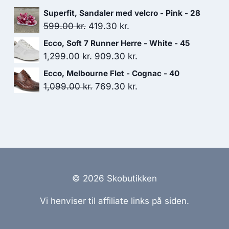
749.00 kr..
524.30 kr..
oprindelige
aktuelle
Superfit, Sandaler med velcro - Pink - 28
pris
pris
Den
Den
599.00
kr.
419.30
kr.
var:
er:
oprindelige
aktuelle
Ecco, Soft 7 Runner Herre - White - 45
899.00 kr..
629.30 kr..
pris
pris
Den
Den
1,299.00
kr.
909.30
kr.
var:
er:
oprindelige
aktuelle
Ecco, Melbourne Flet - Cognac - 40
599.00 kr..
419.30 kr..
pris
pris
Den
Den
1,099.00
kr.
769.30
kr.
var:
er:
oprindelige
aktuelle
1,299.00 kr..
909.30 kr..
pris
pris
var:
er:
1,099.00 kr..
769.30 kr..
© 2026 Skobutikken
Vi henviser til affiliate links på siden.