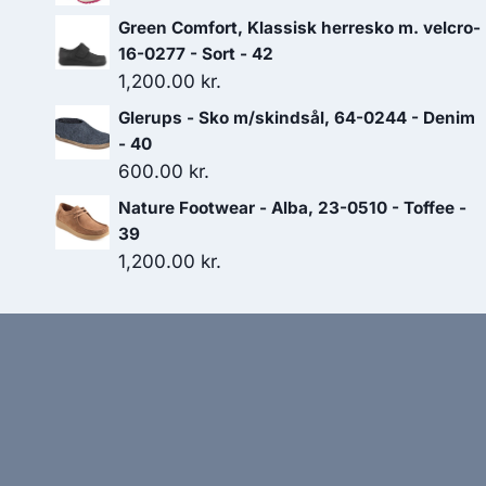
oprindelige
aktuelle
Green Comfort, Klassisk herresko m. velcro-
pris
pris
16-0277 - Sort - 42
var:
er:
1,200.00
kr.
299.00 kr..
209.30 kr..
Glerups - Sko m/skindsål, 64-0244 - Denim
- 40
600.00
kr.
Nature Footwear - Alba, 23-0510 - Toffee -
39
1,200.00
kr.