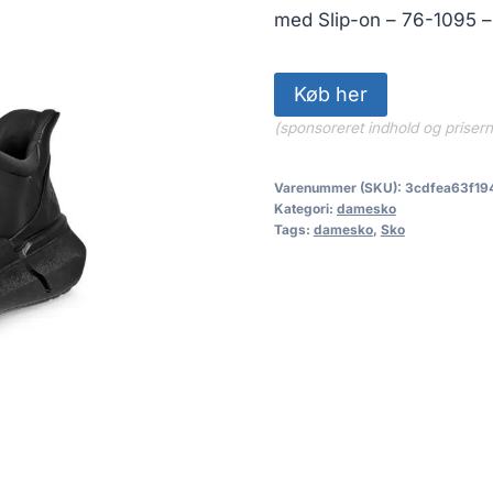
med Slip-on – 76-1095 – 
Køb her
(sponsoreret indhold og priser
Varenummer (SKU):
3cdfea63f19
Kategori:
damesko
Tags:
damesko
,
Sko