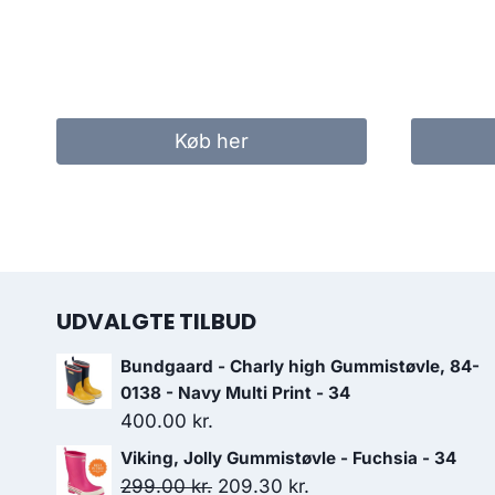
Køb her
UDVALGTE TILBUD
Bundgaard - Charly high Gummistøvle, 84-
0138 - Navy Multi Print - 34
400.00
kr.
Viking, Jolly Gummistøvle - Fuchsia - 34
Den
Den
299.00
kr.
209.30
kr.