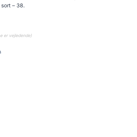
sort – 38.
ne er vejledende)
4