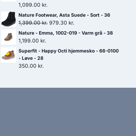
var:
er:
1,099.00
kr.
449.00 kr..
314.30 kr..
Nature Footwear, Asta Suede - Sort - 36
Den
Den
1,399.00
kr.
979.30
kr.
oprindelige
aktuelle
Nature - Emma, 1002-019 - Varm grå - 38
pris
pris
1,199.00
kr.
var:
er:
Superfit - Happy Octi hjemmesko - 66-0100
1,399.00 kr..
979.30 kr..
- Løve - 28
350.00
kr.