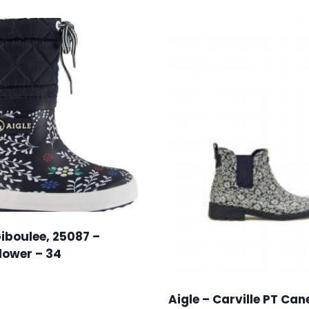
Giboulee, 25087 –
lower – 34
Aigle – Carville PT Can