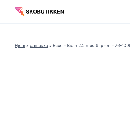
Fortsæt
til
indhold
Hjem
»
damesko
»
Ecco – Biom 2.2 med Slip-on – 76-1095