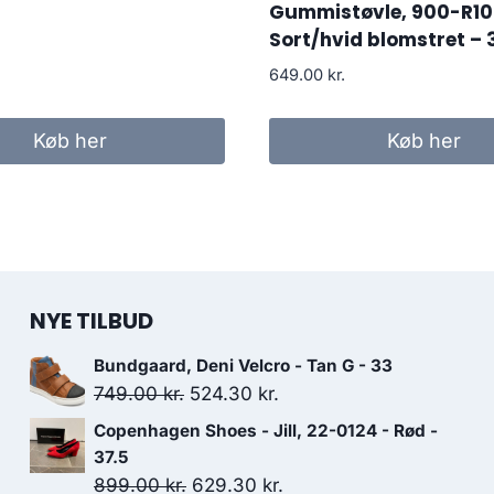
Gummistøvle, 900-R10
Sort/hvid blomstret – 
649.00
kr.
Køb her
Køb her
NYE TILBUD
Bundgaard, Deni Velcro - Tan G - 33
Den
Den
749.00
kr.
524.30
kr.
oprindelige
aktuelle
Copenhagen Shoes - Jill, 22-0124 - Rød -
pris
pris
37.5
var:
er:
Den
Den
899.00
kr.
629.30
kr.