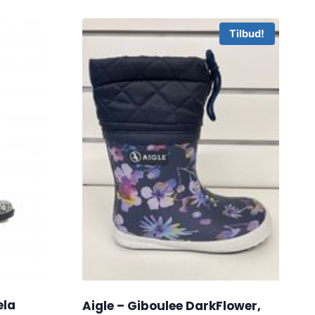
Tilbud!
ela
Aigle – Giboulee DarkFlower,