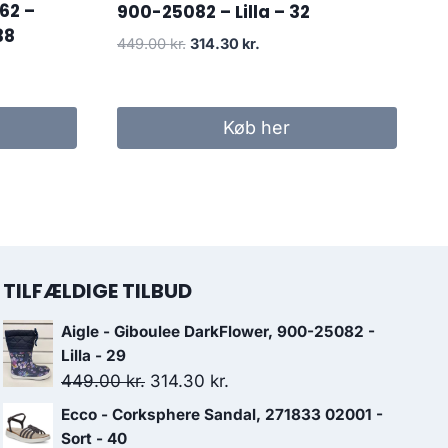
62 –
900-25082 – Lilla – 32
38
Den
Den
449.00
kr.
314.30
kr.
oprindelige
aktuelle
pris
pris
var:
er:
Køb her
449.00 kr..
314.30 kr..
TILFÆLDIGE TILBUD
Aigle - Giboulee DarkFlower, 900-25082 -
Lilla - 29
Den
Den
449.00
kr.
314.30
kr.
oprindelige
aktuelle
Ecco - Corksphere Sandal, 271833 02001 -
pris
pris
Sort - 40