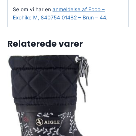
Se om vi har en
anmeldelse af Ecco –
Exohike M, 840754 01482 – Brun – 44
.
Relaterede varer