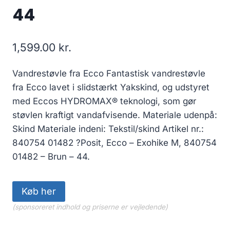
44
1,599.00
kr.
Vandrestøvle fra Ecco Fantastisk vandrestøvle
fra Ecco lavet i slidstærkt Yakskind, og udstyret
med Eccos HYDROMAX® teknologi, som gør
støvlen kraftigt vandafvisende. Materiale udenpå:
Skind Materiale indeni: Tekstil/skind Artikel nr.:
840754 01482 ?Posit, Ecco – Exohike M, 840754
01482 – Brun – 44.
Køb her
(sponsoreret indhold og priserne er vejledende)