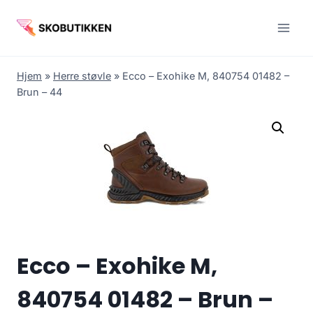
Fortsæt
til
indhold
Hjem
»
Herre støvle
»
Ecco – Exohike M, 840754 01482 –
Brun – 44
Ecco – Exohike M,
840754 01482 – Brun –