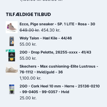
649.00 kr..
454.30 kr..
oprindelige
aktuelle
pris
pris
TILFÆLDIGE TILBUD
var:
er:
Ecco, Pige sneaker - SP. 1 LITE - Rosa - 30
1,199.00 kr..
839.30 kr..
Den
Den
649.00
kr.
454.30
kr.
oprindelige
aktuelle
Woly Talon - Hæl Kile - 44/46
pris
pris
55.00
kr.
var:
er:
2GO - Drop Pelotte, 26255-xxxx - 41/43
649.00 kr..
454.30 kr..
55.00
kr.
Skechers - Max cushioning-Elite Lustrous -
76-1112 - Hvid/guld - 36
1,100.00
kr.
2GO - Cork Heel 10 mm - Herre - 25136-0210
- 99-0405 - 99-0357 - Hvid
25.00
kr.