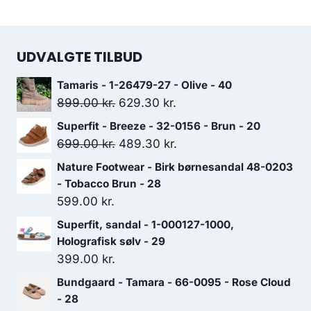
UDVALGTE TILBUD
Tamaris - 1-26479-27 - Olive - 40
Den
Den
899.00
kr.
629.30
kr.
oprindelige
aktuelle
Superfit - Breeze - 32-0156 - Brun - 20
pris
pris
Den
Den
699.00
kr.
489.30
kr.
var:
er:
oprindelige
aktuelle
Nature Footwear - Birk børnesandal 48-0203
899.00 kr..
629.30 kr..
pris
pris
- Tobacco Brun - 28
var:
er:
599.00
kr.
699.00 kr..
489.30 kr..
Superfit, sandal - 1-000127-1000,
Holografisk sølv - 29
399.00
kr.
Bundgaard - Tamara - 66-0095 - Rose Cloud
- 28