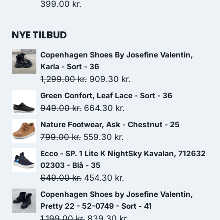
399.00
kr.
NYE TILBUD
Copenhagen Shoes By Josefine Valentin,
Karla - Sort - 36
Den
Den
1,299.00
kr.
909.30
kr.
oprindelige
aktuelle
Green Confort, Leaf Lace - Sort - 36
pris
pris
Den
Den
949.00
kr.
664.30
kr.
var:
er:
oprindelige
aktuelle
Nature Footwear, Ask - Chestnut - 25
1,299.00 kr..
909.30 kr..
pris
pris
Den
Den
799.00
kr.
559.30
kr.
var:
er:
oprindelige
aktuelle
Ecco - SP. 1 Lite K NightSky Kavalan, 712632
949.00 kr..
664.30 kr..
pris
pris
02303 - Blå - 35
var:
er:
Den
Den
649.00
kr.
454.30
kr.
799.00 kr..
559.30 kr..
oprindelige
aktuelle
Copenhagen Shoes by Josefine Valentin,
pris
pris
Pretty 22 - 52-0749 - Sort - 41
var:
er:
Den
Den
1,199.00
kr.
839.30
kr.